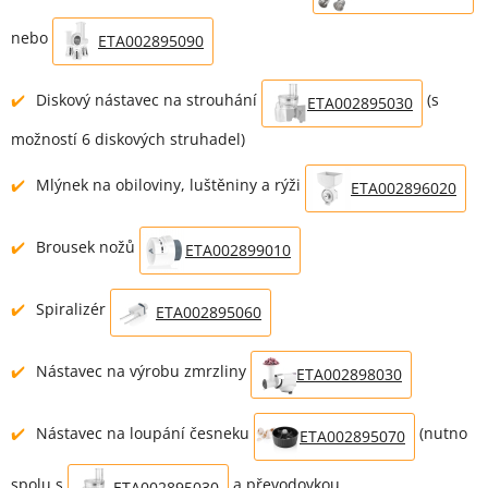
nebo
ETA002895090
Diskový nástavec na strouhání
(s
ETA002895030
možností 6 diskových struhadel)
Mlýnek na obiloviny, luštěniny a rýži
ETA002896020
Brousek nožů
ETA002899010
Spiralizér
ETA002895060
Nástavec na výrobu zmrzliny
ETA002898030
Nástavec na loupání česneku
(nutno
ETA002895070
spolu s
a převodovkou
ETA002895030