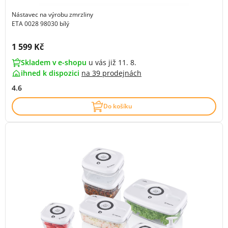
Nástavec na výrobu zmrzliny
ETA 0028 98030 bílý
Cena s DPH:
1 599 Kč
Skladem v e-shopu
u vás již 11. 8.
ihned k dispozici
na
39 prodejnách
4.6
Do košíku