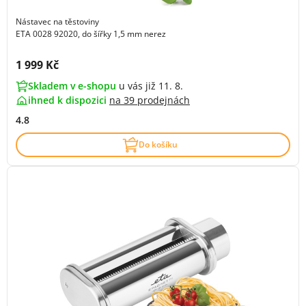
Nástavec na těstoviny
ETA 0028 92020, do šířky 1,5 mm nerez
Cena s DPH:
1 999 Kč
Skladem v e-shopu
u vás již 11. 8.
ihned k dispozici
na
39 prodejnách
4.8
Do košíku