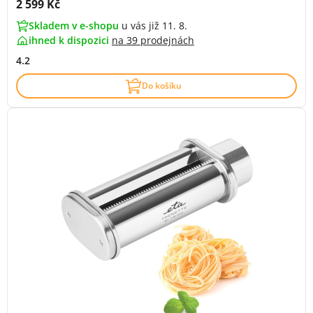
Cena s DPH:
2 599 Kč
Skladem v e-shopu
u vás již 11. 8.
ihned k dispozici
na
39 prodejnách
4.2
Do košíku