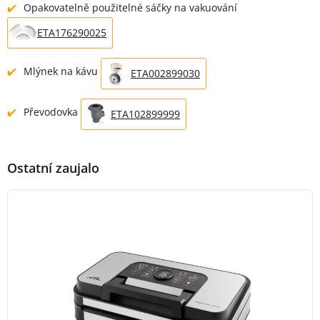
Opakovatelně použitelné sáčky na vakuování
ETA176290025
Mlýnek na kávu
ETA002899030
Převodovka
ETA102899999
Ostatní zaujalo