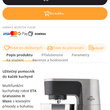
Do košíku
GARANCE BEZPEČNÉ PLATBY
Přidat do oblíbených
Přidat do porovnání
Návod
Popis produktu
Příslušenství
Parametry
Ke stažení
Recenze a hodnocení
Popis produktu
Užitečný pomocník
do každé kuchyně
Multifunkční
kuchyňský robot
ETA
Gratussino III
Maxo
s kovovými
převody a bohatou