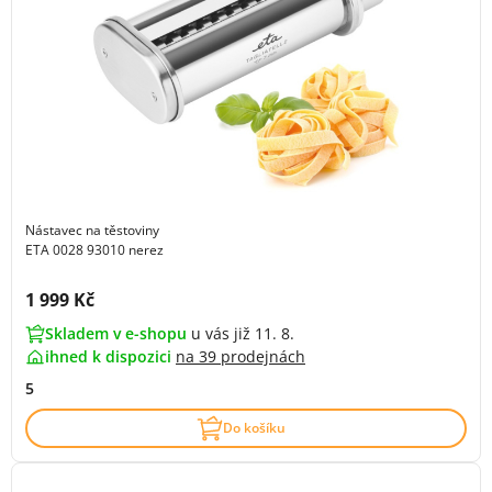
Nástavec na těstoviny
ETA 0028 93010 nerez
Cena s DPH:
1 999 Kč
Skladem v e-shopu
u vás již 11. 8.
ihned k dispozici
na
39 prodejnách
5
Do košíku