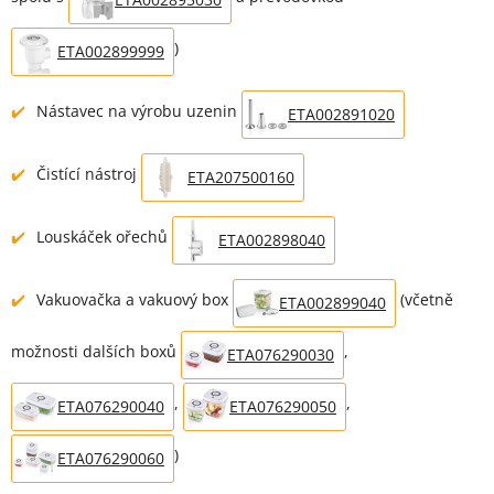
)
ETA002899999
Nástavec na výrobu uzenin
ETA002891020
Čistící nástroj
ETA207500160
Louskáček ořechů
ETA002898040
Vakuovačka a vakuový box
(včetně
ETA002899040
možnosti dalších boxů
,
ETA076290030
,
,
ETA076290040
ETA076290050
)
ETA076290060