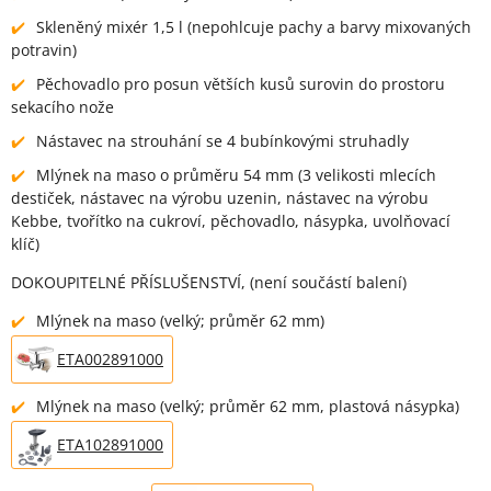
Skleněný mixér 1,5 l (nepohlcuje pachy a barvy mixovaných
potravin)
Pěchovadlo pro posun větších kusů surovin do prostoru
sekacího nože
Nástavec na strouhání se 4 bubínkovými struhadly
Mlýnek na maso o průměru 54 mm (3 velikosti mlecích
destiček, nástavec na výrobu uzenin, nástavec na výrobu
Kebbe, tvořítko na cukroví, pěchovadlo, násypka, uvolňovací
klíč)
DOKOUPITELNÉ PŘÍSLUŠENSTVÍ, (není součástí balení)
Mlýnek na maso (velký; průměr 62 mm)
ETA002891000
Mlýnek na maso (velký; průměr 62 mm, plastová násypka)
ETA102891000