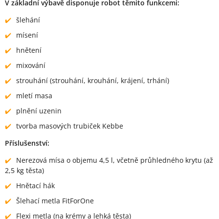
V základní výbavě disponuje robot těmito funkcemi:
šlehání
mísení
hnětení
mixování
strouhání (strouhání, krouhání, krájení, trhání)
mletí masa
plnění uzenin
tvorba masových trubiček Kebbe
Příslušenství:
Nerezová mísa o objemu 4,5 l, včetně průhledného krytu (až
2,5 kg těsta)
Hnětací hák
Šlehací metla FitForOne
Flexi metla (na krémy a lehká těsta)