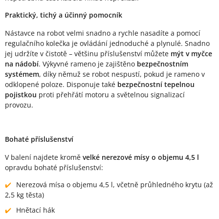
Praktický, tichý a účinný pomocník
Nástavce na robot velmi snadno a rychle nasadíte a pomocí
regulačního kolečka je ovládání jednoduché a plynulé. Snadno
jej udržíte v čistotě – většinu příslušenství můžete
mýt v myčce
na nádobí
. Výkyvné rameno je zajištěno
bezpečnostním
systémem
, díky němuž se robot nespustí, pokud je rameno v
odklopené poloze. Disponuje také
bezpečnostní tepelnou
pojistkou
proti přehřátí motoru a světelnou signalizací
provozu.
Bohaté příslušenství
V balení najdete kromě
velké nerezové mísy o objemu 4,5 l
opravdu bohaté příslušenství:
Nerezová mísa o objemu 4,5 l, včetně průhledného krytu (až
2,5 kg těsta)
Hnětací hák