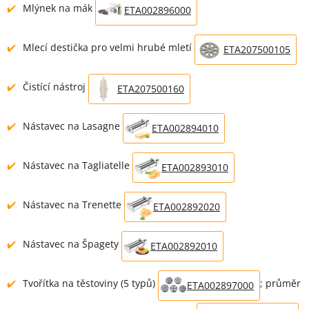
Mlýnek na mák
ETA002896000
Mlecí destička pro velmi hrubé mletí
ETA207500105
Čistící nástroj
ETA207500160
Nástavec na Lasagne
ETA002894010
Nástavec na Tagliatelle
ETA002893010
Nástavec na Trenette
ETA002892020
Nástavec na Špagety
ETA002892010
Tvořítka na těstoviny (5 typů)
; průměr
ETA002897000