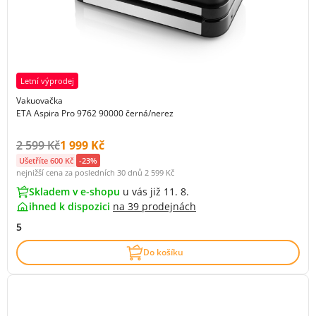
Letní výprodej
Vakuovačka
ETA Aspira Pro 9762 90000 černá/nerez
Původní cena s DPH:
Cena s DPH:
2 599 Kč
1 999 Kč
Ušetříte 600 Kč
-23%
nejnižší cena za posledních 30 dnů
2 599 Kč
Skladem v e-shopu
u vás již 11. 8.
ihned k dispozici
na
39 prodejnách
5
Do košíku