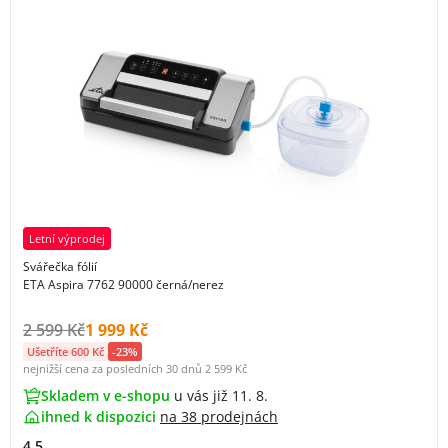
Letní výprodej
Svářečka fólií
ETA Aspira 7762 90000 černá/nerez
Původní cena s DPH:
Cena s DPH:
2 599 Kč
1 999 Kč
Ušetříte 600 Kč
-23%
nejnižší cena za posledních 30 dnů
2 599 Kč
Skladem v e-shopu
u vás již 11. 8.
ihned k dispozici
na
38 prodejnách
4.5