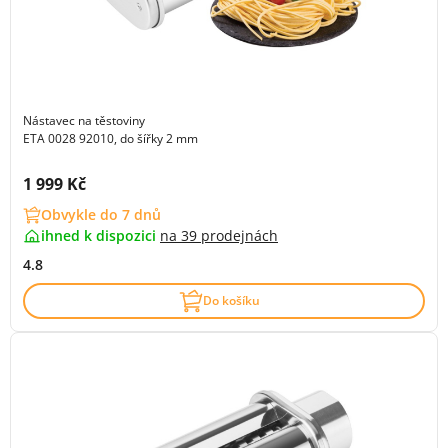
Nástavec na těstoviny
ETA 0028 92010, do šířky 2 mm
Cena s DPH:
1 999 Kč
Obvykle do 7 dnů
ihned k dispozici
na
39 prodejnách
4.8
Do košíku