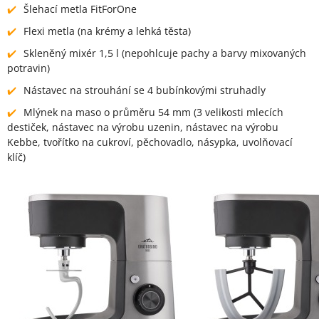
Šlehací metla FitForOne
Flexi metla (na krémy a lehká těsta)
Skleněný mixér 1,5 l (nepohlcuje pachy a barvy mixovaných
potravin)
Nástavec na strouhání se 4 bubínkovými struhadly
Mlýnek na maso o průměru 54 mm (3 velikosti mlecích
destiček, nástavec na výrobu uzenin, nástavec na výrobu
Kebbe, tvořítko na cukroví, pěchovadlo, násypka, uvolňovací
klíč)