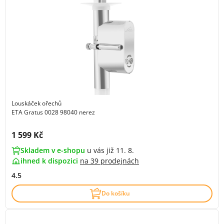
Louskáček ořechů
ETA Gratus 0028 98040 nerez
Cena s DPH:
1 599 Kč
Skladem v e-shopu
u vás již 11. 8.
ihned k dispozici
na
39 prodejnách
4.5
Do košíku