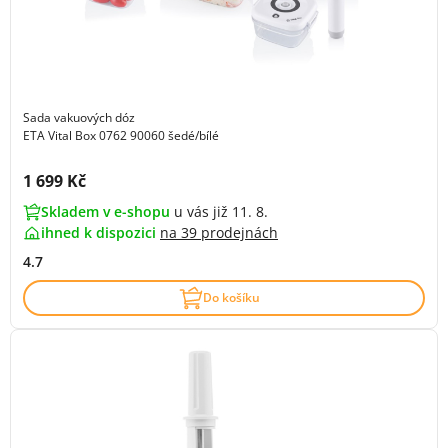
Sada vakuových dóz
ETA Vital Box 0762 90060 šedé/bílé
Cena s DPH:
1 699 Kč
Skladem v e-shopu
u vás již 11. 8.
ihned k dispozici
na
39 prodejnách
4.7
Do košíku