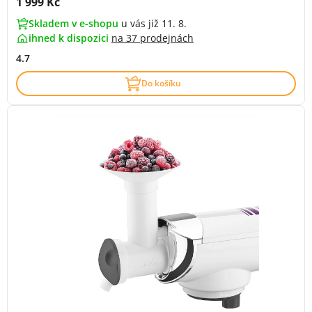
Cena s DPH:
1 999 Kč
Skladem v e-shopu
u vás již 11. 8.
ihned k dispozici
na
37 prodejnách
4.7
Do košíku