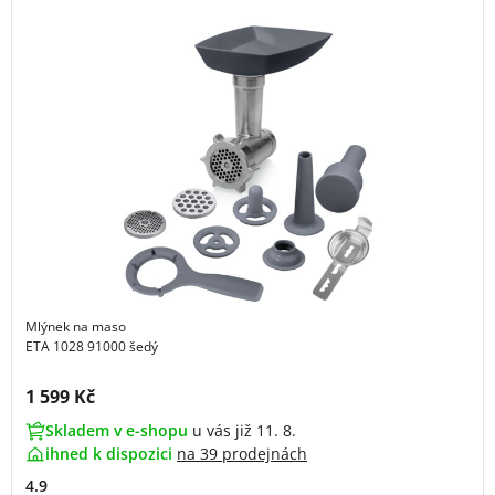
Mlýnek na maso
ETA 1028 91000 šedý
Cena s DPH:
1 599 Kč
Skladem v e-shopu
u vás již 11. 8.
ihned k dispozici
na
39 prodejnách
4.9