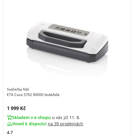
Svářečka fólií
ETA Caza 5762 90000 šedá/bílá
Cena s DPH:
1 999 Kč
Skladem v e-shopu
u vás již 11. 8.
ihned k dispozici
na
39 prodejnách
4.7