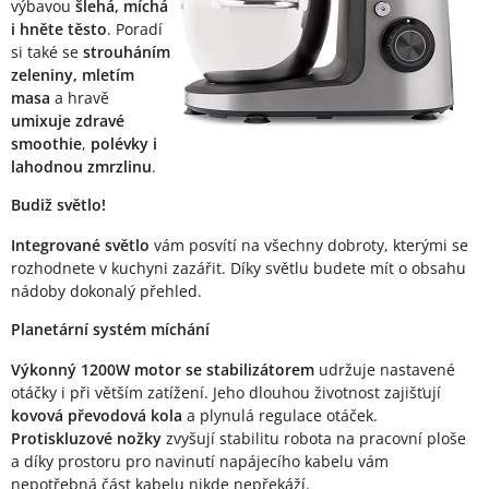
výbavou
šlehá, míchá
i hněte těsto
. Poradí
si také se
strouháním
zeleniny, mletím
masa
a hravě
umixuje zdravé
smoothie
,
polévky i
lahodnou zmrzlinu
.
Budiž světlo!
Integrované světlo
vám posvítí na všechny dobroty, kterými se
rozhodnete v kuchyni zazářit. Díky světlu budete mít o obsahu
nádoby dokonalý přehled.
Planetární systém míchání
Výkonný 1200W motor se stabilizátorem
udržuje nastavené
otáčky i při větším zatížení. Jeho dlouhou životnost zajišťují
kovová převodová kola
a plynulá regulace otáček.
Protiskluzové nožky
zvyšují stabilitu robota na pracovní ploše
a díky prostoru pro navinutí napájecího kabelu vám
nepotřebná část kabelu nikde nepřekáží.