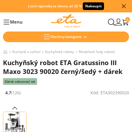
Letní výprodej se slevou až 38 %
Nakoupit
0
Menu
Hlavní
Všechny kategorie
Kuchyně a vaření
Kuchyňské roboty
Modelové řady robotů
Kuchyňský robot ETA Gratussino III
Maxo 3023 90020 černý/šedý + dárek
Dárek vakuovací set
4.7
(126)
Kód: ETA302390020
Hodnocení: 4.7 z 5 (126 recenzí)