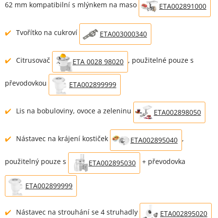
62 mm kompatibilní s mlýnkem na maso
ETA002891000
Tvořítko na cukroví
ETA003000340
Citrusovač
, použitelné pouze s
ETA 0028 98020
převodovkou
ETA002899999
Lis na bobuloviny, ovoce a zeleninu
ETA002898050
Nástavec na krájení kostiček
,
ETA002895040
použitelný pouze s
+ převodovka
ETA002895030
ETA002899999
Nástavec na strouhání se 4 struhadly
ETA002895020