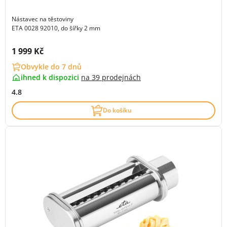
Nástavec na těstoviny
ETA 0028 92010, do šířky 2 mm
Cena s DPH:
1 999 Kč
Obvykle do 7 dnů
ihned k dispozici
na
39 prodejnách
4.8
Do košíku