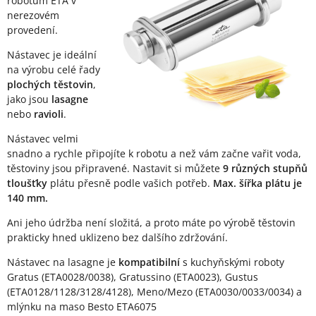
robotům ETA v
nerezovém
provedení.
Nástavec je ideální
na výrobu celé řady
plochých těstovin
,
jako jsou
lasagne
nebo
ravioli
.
Nástavec velmi
snadno a rychle připojíte k robotu a než vám začne vařit voda,
těstoviny jsou připravené. Nastavit si můžete
9 různých stupňů
tloušťky
plátu přesně podle vašich potřeb.
Max. šířka plátu je
140 mm.
Ani jeho údržba není složitá, a proto máte po výrobě těstovin
prakticky hned uklizeno bez dalšího zdržování.
Nástavec na lasagne je
kompatibilní
s kuchyňskými roboty
Gratus (ETA0028/0038), Gratussino (ETA0023), Gustus
(ETA0128/1128/3128/4128), Meno/Mezo (ETA0030/0033/0034) a
mlýnku na maso Besto ETA6075