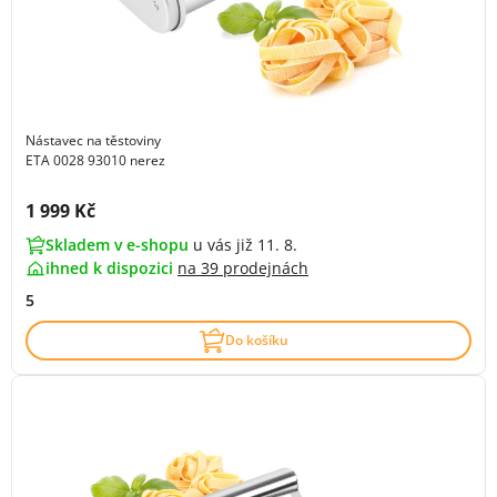
Nástavec na těstoviny
ETA 0028 93010 nerez
Cena s DPH:
1 999 Kč
Skladem v e-shopu
u vás již 11. 8.
ihned k dispozici
na
39 prodejnách
5
Do košíku