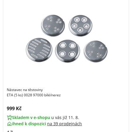
Nástavec na těstoviny
ETA (5 ks) 0028 97000 bílé/nerez
Cena s DPH:
999 Kč
Skladem v e-shopu
u vás již 11. 8.
ihned k dispozici
na
39 prodejnách