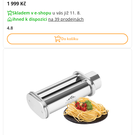
Cena s DPH:
1 999 Kč
Skladem v e-shopu
u vás již 11. 8.
ihned k dispozici
na
39 prodejnách
4.8
Do košíku