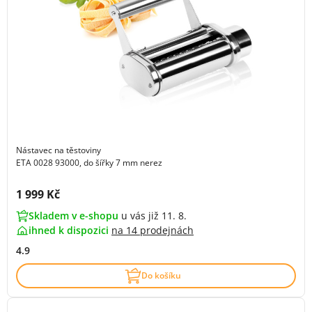
Nástavec na těstoviny
ETA 0028 93000, do šířky 7 mm nerez
Cena s DPH:
1 999 Kč
Skladem v e-shopu
u vás již 11. 8.
ihned k dispozici
na
14 prodejnách
4.9
Do košíku