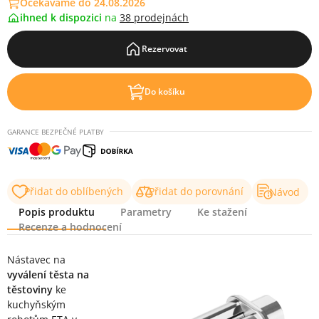
Očekáváme do 24.08.2026
ihned k dispozici
na
38 prodejnách
Rezervovat
Do košíku
GARANCE BEZPEČNÉ PLATBY
Přidat do oblíbených
Přidat do porovnání
Návod
Popis produktu
Parametry
Ke stažení
Recenze a hodnocení
Popis produktu
Nástavec na
vyválení těsta na
těstoviny
ke
kuchyňským