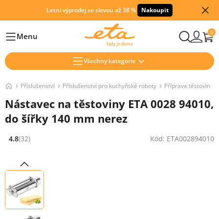
Letní výprodej se slevou až 38 %
Nakoupit
0
Menu
Hlavní
Všechny kategorie
Příslušenství
Příslušenství pro kuchyňské roboty
Příprava těstovin
Nástavec na těstoviny ETA 0028 94010,
do šířky 140 mm nerez
4.8
(32)
Kód: ETA002894010
Hodnocení: 4.8 z 5 (32 recenzí)