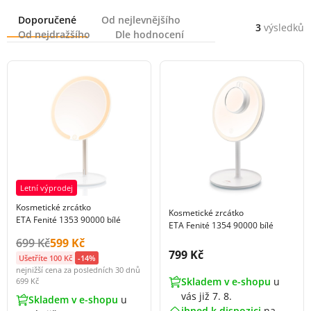
Řazení
Doporučené
Od nejlevnějšího
3
výsledků
Od nejdražšího
Dle hodnocení
Letní výprodej
Kosmetické zrcátko
Kosmetické zrcátko
ETA Fenité 1353 90000 bílé
ETA Fenité 1354 90000 bílé
Původní cena s DPH:
Cena s DPH:
699 Kč
599 Kč
Cena s DPH:
799 Kč
Ušetříte 100 Kč
-14%
nejnižší cena za posledních 30 dnů
Skladem v e-shopu
u
699 Kč
vás již 7. 8.
Skladem v e-shopu
u
ihned k dispozici
na