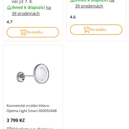
vás již 7. 8.
39 prodejnách
ihned k dispozici
na
39 prodejnách
4.6
4.7
Do košíku
Do košíku
Kosmetické zrcátko Valera
Optima Light Smart 000092448
Cena s DPH:
3 799 Kč