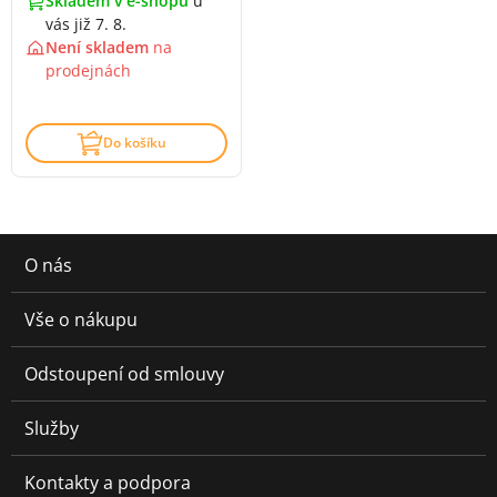
Skladem v e-shopu
u
vás již 7. 8.
Není skladem
na
prodejnách
Do košíku
O nás
Vše o nákupu
Odstoupení od smlouvy
Služby
Kontakty a podpora