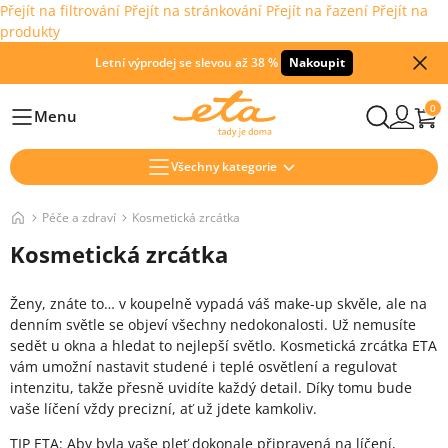
Přejít na filtrování
Přejít na stránkování
Přejít na řazení
Přejít na
produkty
Letní výprodej se slevou až 38 %
Nakoupit
0
Menu
Hlavní
Všechny kategorie
Péče a zdraví
Kosmetická zrcátka
Kosmetická zrcátka
Ženy, znáte to… v koupelně vypadá váš make-up skvěle, ale na
denním světle se objeví všechny nedokonalosti. Už nemusíte
sedět u okna a hledat to nejlepší světlo. Kosmetická zrcátka ETA
vám umožní nastavit studené i teplé osvětlení a regulovat
intenzitu, takže přesně uvidíte každý detail. Díky tomu bude
vaše líčení vždy precizní, ať už jdete kamkoliv.
TIP ETA: Aby byla vaše pleť dokonale připravená na líčení,