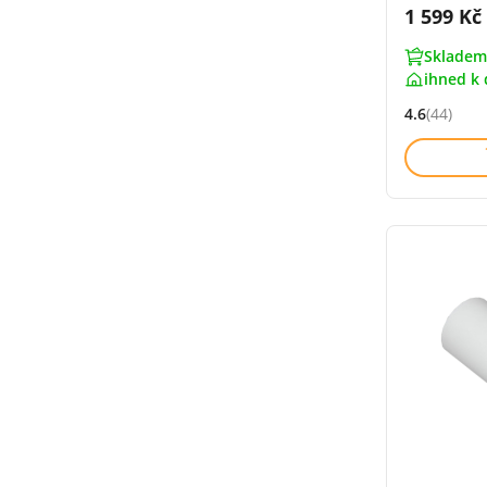
Cena s 
1 599 Kč
Skladem
ihned k 
4.6
(44)
Hodnocení: 