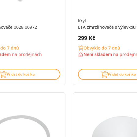
Kryt
novače 0028 00972
ETA zmrzlinovače s výlevkou
DPH:
Cena s DPH:
299 Kč
 do 7 dnů
Obvykle do 7 dnů
ladem
na
prodejnách
Není skladem
na
prodejn
Přidat do košíku
Přidat do košíku