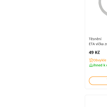
Těsnění
ETA víčka 
Cena s 
49 Kč
Obvykle
ihned k 