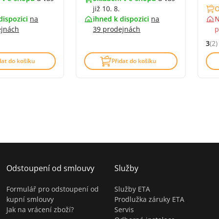
již 10. 8.
O
dispozici
na
ihned k dispozici
na
N
ejnách
39 prodejnách
p
3
(2)
4.6 z 5 (44 recenzí)
Hodn
dat do košíku
Přidat do košíku
Odstoupení od smlouvy
Služby
Formulář pro odstoupení od
Služby ETA
kupní smlouvy
Prodlužka záruky ETA
Jak na vrácení zboží?
Servis