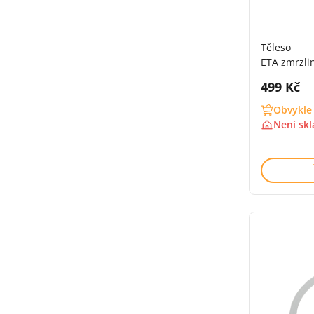
Těleso
ETA zmrzli
Cena s 
499 Kč
Obvykle
Není sk