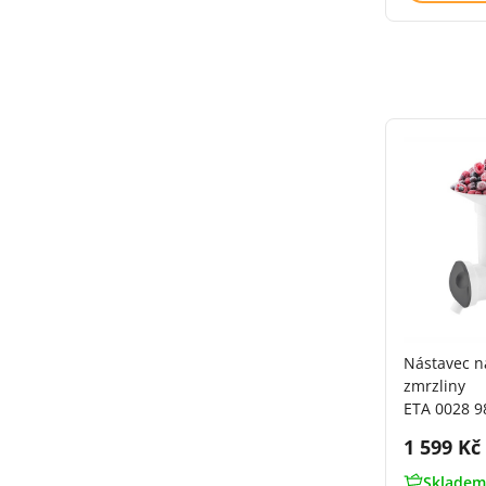
Nástavec n
zmrzliny
ETA 0028 9
Cena s 
1 599 Kč
Skladem