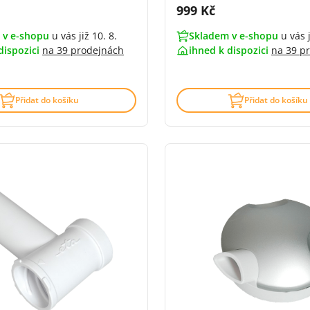
DPH:
Cena s DPH:
999 Kč
 v e-shopu
u vás již 10. 8.
Skladem v e-shopu
u vás j
dispozici
na
39 prodejnách
ihned k dispozici
na
39 p
4.6 z 5 (44 recenzí)
Přidat do košíku
Přidat do košíku