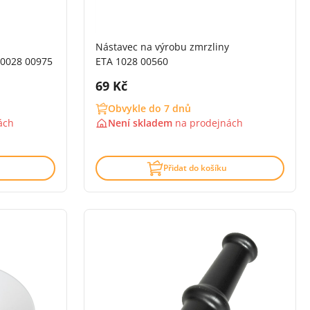
Nástavec na výrobu zmrzliny
 0028 00975
ETA 1028 00560
Cena s DPH:
69 Kč
Obvykle do 7 dnů
ách
Není skladem
na
prodejnách
Přidat do košíku