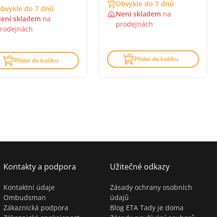
Obvykle do 7 dnů
bvykle do 7 dnů
Není skladem
na
ení skladem
na
prodejnách
rodejnách
ocení: 3 z 5 (2 recenzí)
Přidat do košíku
Přidat do košíku
Kontakty a podpora
Užitečné odkazy
Kontaktní údaje
Zásady ochrany osobních
Ombudsman
údajů
Zákaznická podpora
Blog ETA Tady je doma