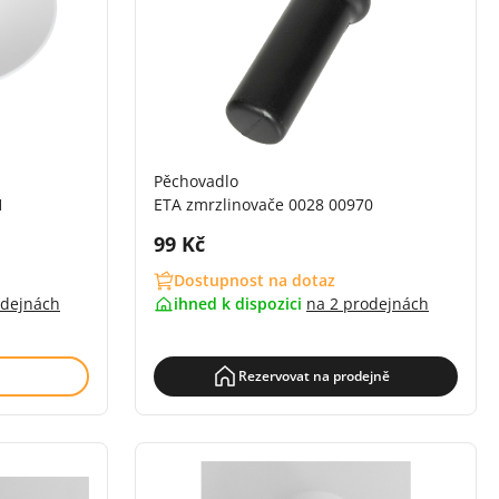
Pěchovadlo
1
ETA zmrzlinovače 0028 00970
Cena s DPH:
99 Kč
Dostupnost na dotaz
odejnách
ihned k dispozici
na
2 prodejnách
Rezervovat na prodejně