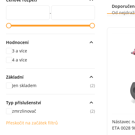
Řazení
Doporučen
Cena od
Cena do
Od nejdraž
-
Hodnocení
3 a více
hodnocení
4 a více
hodnocení
Základní
Jen skladem
(2)
Typ příslušenství
zmrzlinovač
(2)
Nástavec n
Přeskočit na začátek filtrů
ETA 0028 9