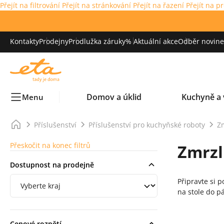
Přejít na filtrování
Přejít na stránkování
Přejít na řazení
Přejít na p
Kontakty
Prodejny
Prodlužka záruky
% Aktuální akce
Odběr novinek
Domov a úklid
Kuchyně a 
Menu
Příslušenství
Příslušenství pro kuchyňské roboty
Z
Přeskočit na konec filtrů
Zmrzl
Dostupnost na prodejně
Filtrování podle regionu
Připravte si 
na stole do pá
Cenové rozpětí