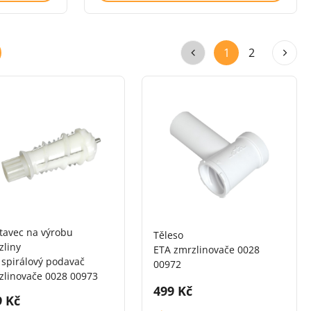
1
2
tavec na výrobu
Těleso
zliny
ETA zmrzlinovače 0028
 spirálový podavač
00972
zlinovače 0028 00973
Cena s DPH:
499 Kč
na s DPH:
9 Kč