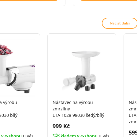
Načíst další
a výrobu
Nástavec na výrobu
Nás
zmrzliny
zmr
8030 bílý
ETA 1028 98030 šedý/bílý
ETA
zmr
DPH:
Cena s DPH:
999 Kč
Ce
59
 v e-shopu
u vás
Skladem v e-shopu
u vás