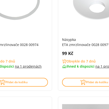
Násypka
zmrzlinovače 0028 00974
ETA zmrzlinovače 0028 0097
DPH:
Cena s DPH:
99 Kč
 do 7 dnů
Obvykle do 7 dnů
dispozici
na
1 prodejnách
ihned k dispozici
na
1 pr
Přidat do košíku
Přidat do košíku