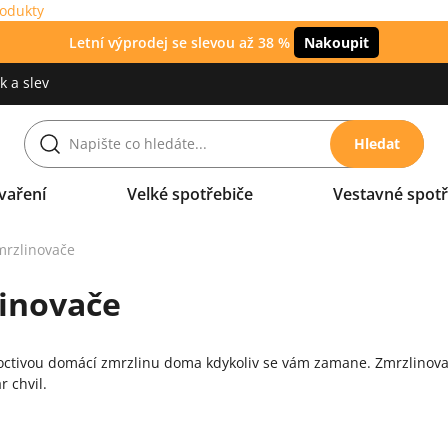
rodukty
Letní výprodej se slevou až 38 %
Nakoupit
 a slev
Hledat
vaření
Velké spotřebiče
Vestavné spotř
mrzlinovače
inovače
poctivou domácí zmrzlinu doma kdykoliv se vám zamane. Zmrzlinov
r chvil.