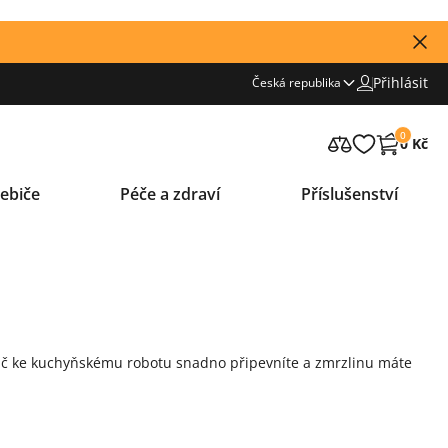
Přihlásit
Česká republika
0
0 Kč
ebiče
Péče a zdraví
Příslušenství
ač ke kuchyňskému robotu snadno připevníte a zmrzlinu máte