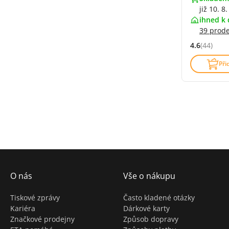
již 10. 8.
ihned k 
39 prod
4.6
(44)
Hodnocení: 
Při
O nás
Vše o nákupu
Tiskové zprávy
Často kladené otázky
Kariéra
Dárkové karty
Značkové prodejny
Způsob dopravy