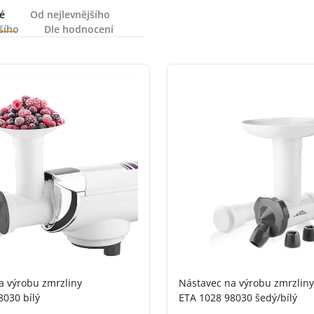
é
Od nejlevnějšího
šího
Dle hodnocení
a výrobu zmrzliny
Nástavec na výrobu zmrzliny
8030 bílý
ETA 1028 98030 šedý/bílý