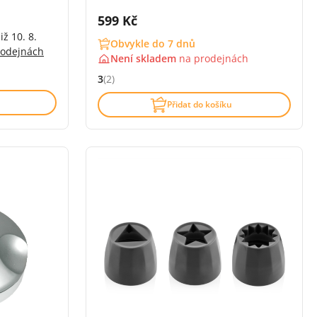
Cena s DPH:
599 Kč
iž 10. 8.
Obvykle do 7 dnů
rodejnách
Není skladem
na
prodejnách
3
(2)
Hodnocení: 3 z 5 (2 recenzí)
Přidat do košíku