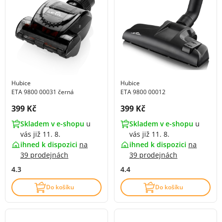
Hubice
Hubice
ETA 9800 00031 černá
ETA 9800 00012
Cena s DPH:
Cena s DPH:
399 Kč
399 Kč
Skladem v e-shopu
u
Skladem v e-shopu
u
vás již 11. 8.
vás již 11. 8.
ihned k dispozici
na
ihned k dispozici
na
39 prodejnách
39 prodejnách
4.3
4.4
Do košíku
Do košíku