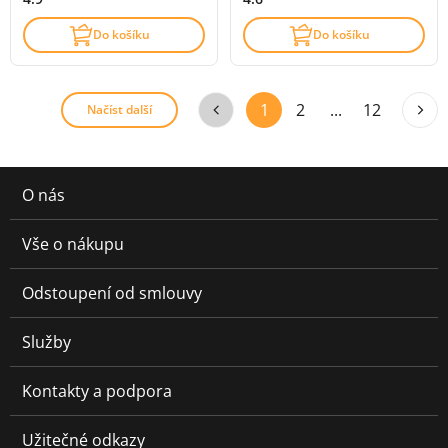
Do košíku
Do košíku
1
2
...
12
Načíst další
O nás
Vše o nákupu
Odstoupení od smlouvy
Služby
Kontakty a podpora
Užitečné odkazy