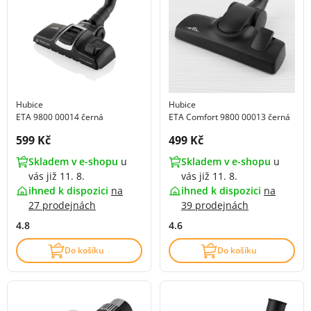
Hubice
Hubice
ETA 9800 00014 černá
ETA Comfort 9800 00013 černá
Cena s DPH:
Cena s DPH:
599 Kč
499 Kč
Skladem v e-shopu
u
Skladem v e-shopu
u
vás již 11. 8.
vás již 11. 8.
ihned k dispozici
na
ihned k dispozici
na
27 prodejnách
39 prodejnách
4.8
4.6
Do košíku
Do košíku