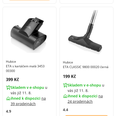
Hubice
Hubice
ETA s kartáčem malá 3453
ETA CLASSIC 9800 00020 černá
00300
Cena s DPH:
199 Kč
Cena s DPH:
399 Kč
Skladem v e-shopu
u
Skladem v e-shopu
u
vás již 11. 8.
vás již 11. 8.
ihned k dispozici
na
ihned k dispozici
na
24 prodejnách
39 prodejnách
4.4
4.9