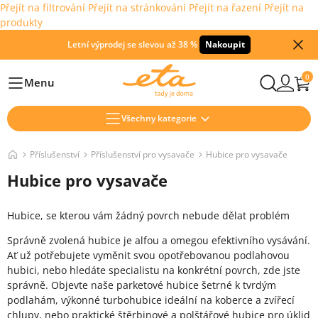
Přejít na filtrování
Přejít na stránkování
Přejít na řazení
Přejít na
produkty
Letní výprodej se slevou až 38 %
Nakoupit
0
Menu
Hlavní
Všechny kategorie
Příslušenství
Příslušenství pro vysavače
Hubice pro vysavače
Hubice pro vysavače
Hubice, se kterou vám žádný povrch nebude dělat problém
Správně zvolená hubice je alfou a omegou efektivního vysávání.
Ať už potřebujete vyměnit svou opotřebovanou podlahovou
hubici, nebo hledáte specialistu na konkrétní povrch, zde jste
správně. Objevte naše parketové hubice šetrné k tvrdým
podlahám, výkonné turbohubice ideální na koberce a zvířecí
chlupy, nebo praktické štěrbinové a polštářové hubice pro úklid