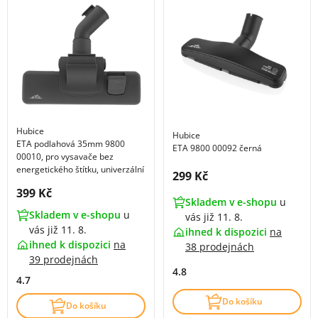
Hubice
Hubice
ETA podlahová 35mm 9800
ETA 9800 00092 černá
00010, pro vysavače bez
energetického štítku, univerzální
Cena s DPH:
299 Kč
Cena s DPH:
399 Kč
Skladem v e-shopu
u
Skladem v e-shopu
u
vás již 11. 8.
vás již 11. 8.
ihned k dispozici
na
ihned k dispozici
na
38 prodejnách
39 prodejnách
4.8
4.7
Do košíku
Do košíku