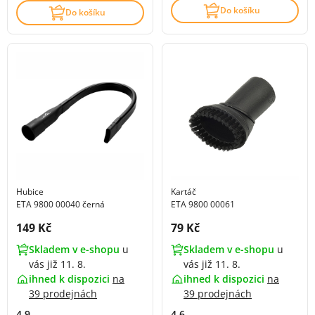
Do košíku
Do košíku
Hubice
Kartáč
ETA 9800 00040 černá
ETA 9800 00061
Cena s DPH:
Cena s DPH:
149 Kč
79 Kč
Skladem v e-shopu
u
Skladem v e-shopu
u
vás již 11. 8.
vás již 11. 8.
ihned k dispozici
na
ihned k dispozici
na
39 prodejnách
39 prodejnách
4.9
4.6