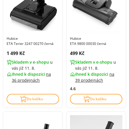
Hubice
Hubice
ETA Terier 3247 00270 černá
ETA 9800 00030 černá
Cena s DPH:
Cena s DPH:
1 499 Kč
499 Kč
Skladem v e-shopu
u
Skladem v e-shopu
u
vás již 11. 8.
vás již 11. 8.
ihned k dispozici
na
ihned k dispozici
na
36 prodejnách
39 prodejnách
4.6
Do košíku
Do košíku