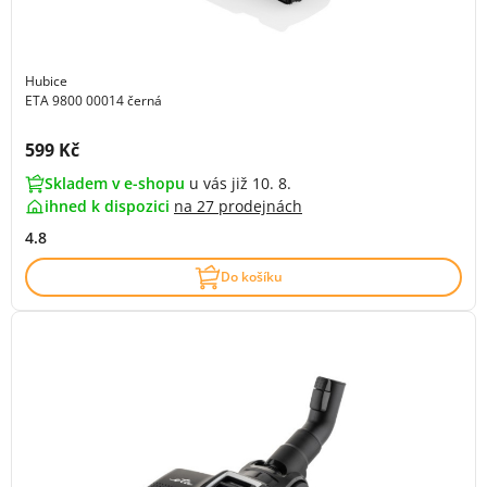
Hubice
ETA 9800 00014 černá
Cena s DPH:
599 Kč
Skladem v e-shopu
u vás již 10. 8.
ihned k dispozici
na
27 prodejnách
4.8
Do košíku