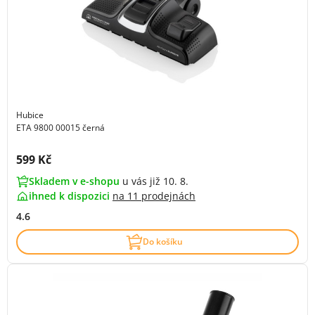
Hubice
ETA 9800 00015 černá
Cena s DPH:
599 Kč
Skladem v e-shopu
u vás již 10. 8.
ihned k dispozici
na
11 prodejnách
4.6
Do košíku