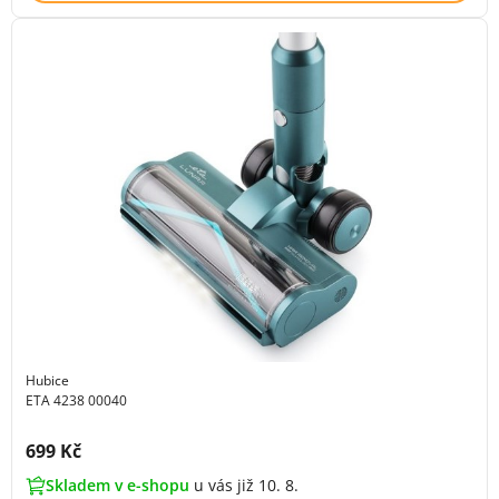
Hubice
ETA 4238 00040
Cena s DPH:
699 Kč
Skladem v e-shopu
u vás již 10. 8.