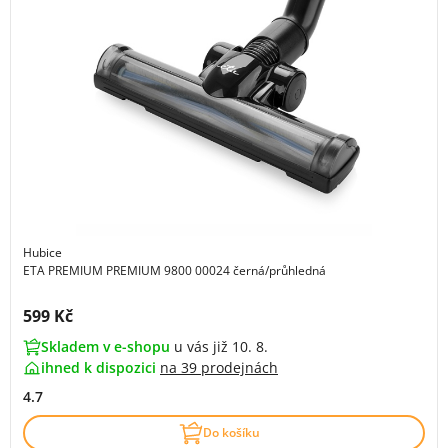
Hubice
ETA PREMIUM PREMIUM 9800 00024 černá/průhledná
Cena s DPH:
599 Kč
Skladem v e-shopu
u vás již 10. 8.
ihned k dispozici
na
39 prodejnách
4.7
Do košíku