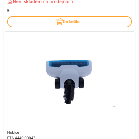
Není skladem
na
prodejnách
5
Do košíku
Hubice
ETA 4449 00043