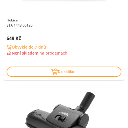
Hubice
ETA 1443 00120
Cena s DPH:
649 Kč
Obvykle do 7 dnů
Není skladem
na
prodejnách
Do košíku