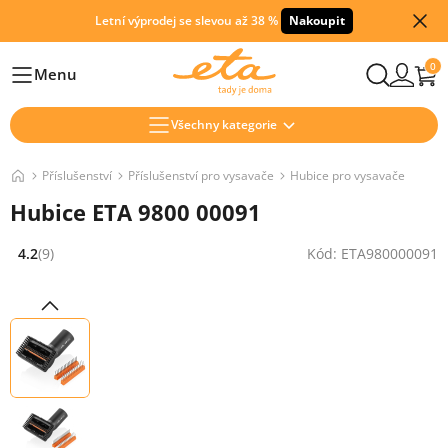
Letní výprodej se slevou až 38 %
Nakoupit
0
Menu
Hlavní
Všechny kategorie
Příslušenství
Příslušenství pro vysavače
Hubice pro vysavače
Hubice ETA 9800 00091
4.2
(9)
Kód: ETA980000091
Hodnocení: 4.2 z 5 (9 recenzí)