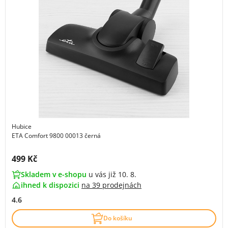
Hubice
ETA Comfort 9800 00013 černá
Cena s DPH:
499 Kč
Skladem v e-shopu
u vás již 10. 8.
ihned k dispozici
na
39 prodejnách
4.6
Do košíku