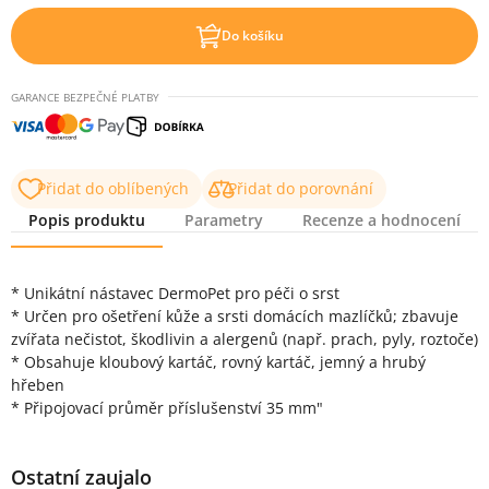
Do košíku
GARANCE BEZPEČNÉ PLATBY
Přidat do oblíbených
Přidat do porovnání
Popis produktu
Parametry
Recenze a hodnocení
Popis produktu
* Unikátní nástavec DermoPet pro péči o srst
* Určen pro ošetření kůže a srsti domácích mazlíčků; zbavuje
zvířata nečistot, škodlivin a alergenů (např. prach, pyly, roztoče)
* Obsahuje kloubový kartáč, rovný kartáč, jemný a hrubý
hřeben
* Připojovací průměr příslušenství 35 mm"
Ostatní zaujalo