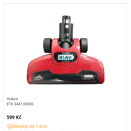
Hubice
ETA 3447 00030
Cena s DPH:
599 Kč
Obvykle do 7 dnů