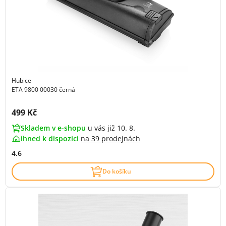
Hubice
ETA 9800 00030 černá
Cena s DPH:
499 Kč
Skladem v e-shopu
u vás již 10. 8.
ihned k dispozici
na
39 prodejnách
4.6
Do košíku