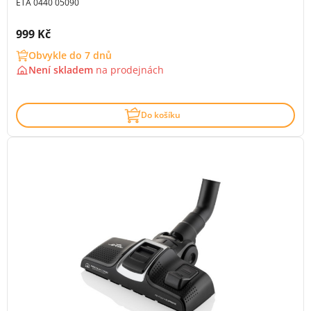
ETA 0440 05090
Cena s DPH:
999 Kč
Obvykle do 7 dnů
Není skladem
na
prodejnách
Do košíku