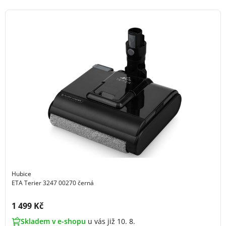
Hubice
ETA Terier 3247 00270 černá
Cena s DPH:
1 499 Kč
Skladem v e-shopu
u vás již 10. 8.