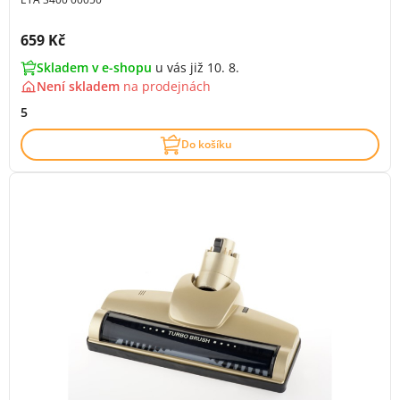
Cena s DPH:
659 Kč
Skladem v e-shopu
u vás již 10. 8.
Není skladem
na
prodejnách
5
Do košíku