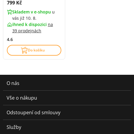
Cena s DPH:
799 Kč
Skladem v e-shopu
u
vás již 10. 8.
ihned k dispozici
na
39 prodejnách
4.6
Do košíku
O nás
Vše o nákupu
Odstoupení od smlouvy
Služby