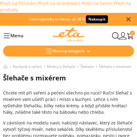
Přejít na filtrování
Přejít na stránkování
Přejít na řazení
Přejít na
produkty
Letní výprodej se slevou až 38 %
Nakoupit
0
Menu
Hlavní
Všechny kategorie
Kuchyně a vaření
Mixéry a šlehače
Šlehače
Šlehače s mixérem
Šlehače s mixérem
Chcete mít při vaření a pečení všechno po ruce? Ruční šlehač s
mixérem vám ušetří práci i místo v kuchyni. Lehce s ním
vyšleháte šlehačku, bílky nebo krémy, a když přidáte hnětací
háky, zvládne také těsto na bábovku nebo chleba.
V závislosti na modelu navíc nabízejí nástavec, který ze šlehače
vytvoří tyčový mixér, nebo sekáček. Díky skvělému příslušenství
bez problému rozmixujete polévku, pomazánku, pesto i ovoce