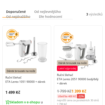
Řazení
Doporučené
Od nejlevnějšího
3
výsledků
Od nejdražšího
Dle hodnocení
Dárek brousek na nože
Letní výprodej
Dárek brousek na nože
Ruční šlehač
Ruční šlehač
ETA Lento 2051 90000 šedý/bílý
ETA Lento 1051 90000 + dárek
+ dárek
Původní cena s DPH:
Cena s DPH:
1 799 Kč
1 399 Kč
Cena s DPH:
1 499 Kč
Ušetříte 400 Kč
-22%
nejnižší cena za posledních 30 dnů
Skladem v e-shopu
u
1 799 Kč