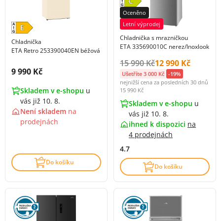
Oceněno
Letní výprodej
Chladnička s mrazničkou
Chladnička
ETA 335690010C nerez/Inoxlook
ETA Retro 253390040EN béžová
Původní cena s DPH:
Cena s DPH:
15 990 Kč
12 990 Kč
Cena s DPH:
9 990 Kč
Ušetříte 3 000 Kč
-19%
nejnižší cena za posledních 30 dnů
Skladem v e-shopu
u
15 990 Kč
vás již 10. 8.
Skladem v e-shopu
u
Není skladem
na
vás již 10. 8.
prodejnách
ihned k dispozici
na
4 prodejnách
4.7
Do košíku
Do košíku