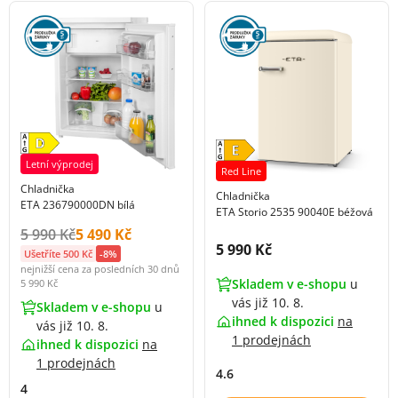
Letní výprodej
Red Line
Chladnička
Chladnička
ETA 236790000DN bílá
ETA Storio 2535 90040E béžová
Původní cena s DPH:
Cena s DPH:
5 990 Kč
5 490 Kč
Cena s DPH:
5 990 Kč
Ušetříte 500 Kč
-8%
nejnižší cena za posledních 30 dnů
Skladem v e-shopu
u
5 990 Kč
vás již 10. 8.
Skladem v e-shopu
u
ihned k dispozici
na
vás již 10. 8.
1 prodejnách
ihned k dispozici
na
1 prodejnách
4.6
4