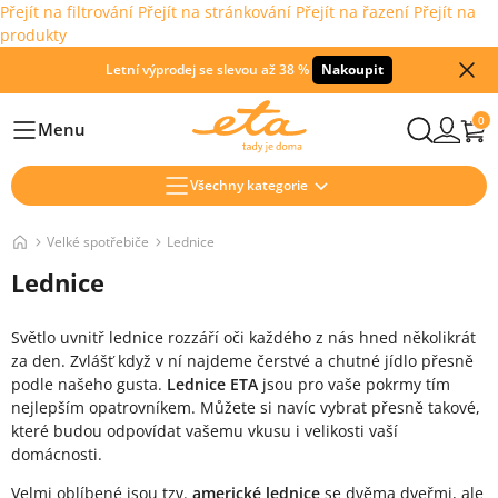
Přejít na filtrování
Přejít na stránkování
Přejít na řazení
Přejít na
produkty
Letní výprodej se slevou až 38 %
Nakoupit
0
Menu
Hlavní
Všechny kategorie
Velké spotřebiče
Lednice
Lednice
Světlo uvnitř lednice rozzáří oči každého z nás hned několikrát
za den. Zvlášť když v ní najdeme čerstvé a chutné jídlo přesně
podle našeho gusta.
Lednice ETA
jsou pro vaše pokrmy tím
nejlepším opatrovníkem. Můžete si navíc vybrat přesně takové,
které budou odpovídat vašemu vkusu i velikosti vaší
domácnosti.
Velmi oblíbené jsou tzv.
americké lednice
se dvěma dveřmi, ale