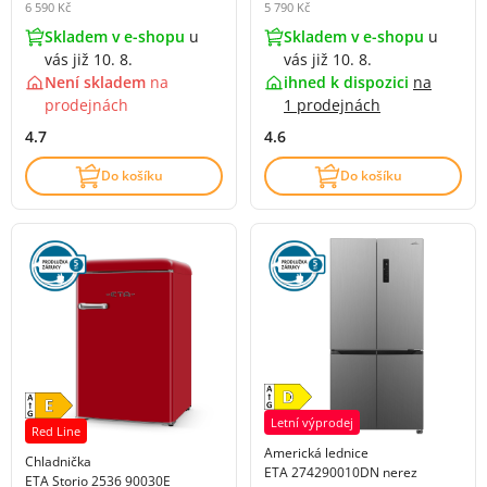
6 590 Kč
5 790 Kč
Skladem v e-shopu
u
Skladem v e-shopu
u
vás již 10. 8.
vás již 10. 8.
Není skladem
na
ihned k dispozici
na
prodejnách
1 prodejnách
4.7
4.6
Do košíku
Do košíku
Letní výprodej
Red Line
Americká lednice
Chladnička
ETA 274290010DN nerez
ETA Storio 2536 90030E