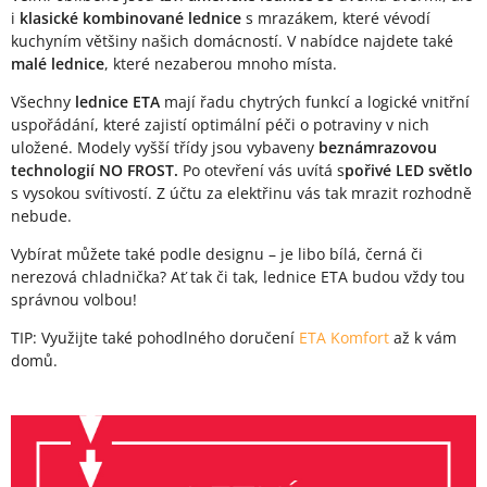
i
klasické kombinované lednice
s mrazákem, které vévodí
kuchyním většiny našich domácností. V nabídce najdete také
malé lednice
, které nezaberou mnoho místa.
Všechny
lednice ETA
mají řadu chytrých funkcí a logické vnitřní
uspořádání, které zajistí optimální péči o potraviny v nich
uložené. Modely vyšší třídy jsou vybaveny
beznámrazovou
technologií NO FROST.
Po otevření vás uvítá
s
pořivé LED světlo
s vysokou svítivostí
. Z účtu za elektřinu vás tak mrazit rozhodně
nebude.
Vybírat můžete také podle designu – je libo bílá, černá či
nerezová chladnička? Ať tak či tak, lednice ETA budou vždy tou
správnou volbou!
TIP:
Využijte také pohodlného doručení
ETA Komfort
až k vám
domů.