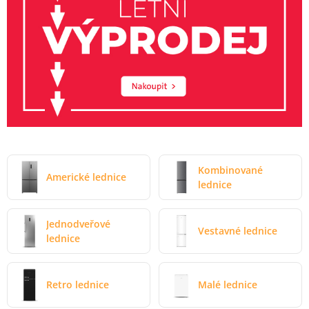
Kombinované
Americké lednice
lednice
Jednodveřové
Vestavné lednice
lednice
Retro lednice
Malé lednice