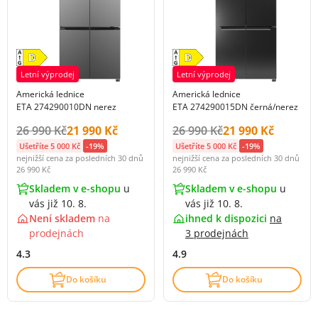
Letní výprodej
Letní výprodej
Americká lednice
Americká lednice
ETA 274290010DN nerez
ETA 274290015DN černá/nerez
Původní cena s DPH:
Cena s DPH:
Původní cena s DPH:
Cena s DPH:
26 990 Kč
21 990 Kč
26 990 Kč
21 990 Kč
Ušetříte 5 000 Kč
-19%
Ušetříte 5 000 Kč
-19%
nejnižší cena za posledních 30 dnů
nejnižší cena za posledních 30 dnů
26 990 Kč
26 990 Kč
Skladem v e-shopu
u
Skladem v e-shopu
u
vás již 10. 8.
vás již 10. 8.
Není skladem
na
ihned k dispozici
na
prodejnách
3 prodejnách
4.3
4.9
Do košíku
Do košíku