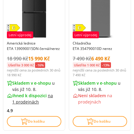
Letní výprodej
Letní výprodej
Americká lednice
Chladnička
ETA 139090015DN černá/nerez
ETA 354790010D nerez
Původní cena s DPH:
Cena s DPH:
Původní cena s DPH:
Cena s DPH:
18 990 Kč
15 990 Kč
7 490 Kč
6 490 Kč
Ušetříte 3 000 Kč
-16%
Ušetříte 1 000 Kč
-13%
nejnižší cena za posledních 30 dnů
nejnižší cena za posledních 30 dnů
18 990 Kč
7 490 Kč
Skladem v e-shopu
u
Skladem v e-shopu
u
vás již 10. 8.
vás již 10. 8.
ihned k dispozici
na
Není skladem
na
1 prodejnách
prodejnách
4.9
Do košíku
Do košíku