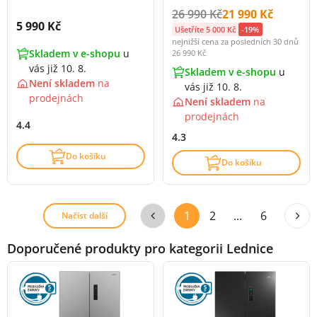
Původní cena s DPH:
Cena s DPH:
26 990 Kč
21 990 Kč
Cena s DPH:
5 990 Kč
Ušetříte 5 000 Kč
-19%
nejnižší cena za posledních 30 dnů
Skladem v e-shopu
u
26 990 Kč
vás již 10. 8.
Skladem v e-shopu
u
Není skladem
na
vás již 10. 8.
prodejnách
Není skladem
na
prodejnách
4.4
4.3
Do košíku
Do košíku
1
2
...
6
Načíst další
Doporučené produkty pro kategorii Lednice