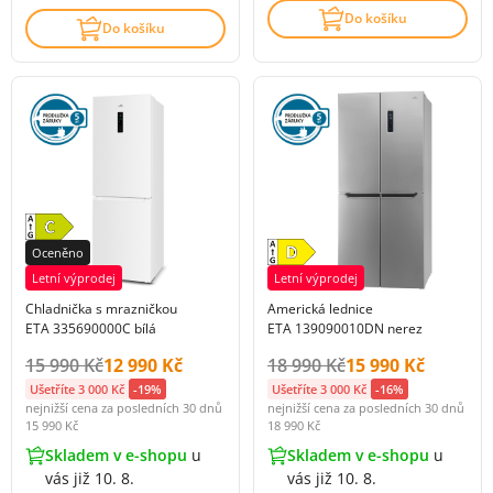
Do košíku
Do košíku
Oceněno
Letní výprodej
Letní výprodej
Chladnička s mrazničkou
Americká lednice
ETA 335690000C bílá
ETA 139090010DN nerez
Původní cena s DPH:
Cena s DPH:
Původní cena s DPH:
Cena s DPH:
15 990 Kč
12 990 Kč
18 990 Kč
15 990 Kč
Ušetříte 3 000 Kč
-19%
Ušetříte 3 000 Kč
-16%
nejnižší cena za posledních 30 dnů
nejnižší cena za posledních 30 dnů
15 990 Kč
18 990 Kč
Skladem v e-shopu
u
Skladem v e-shopu
u
vás již 10. 8.
vás již 10. 8.