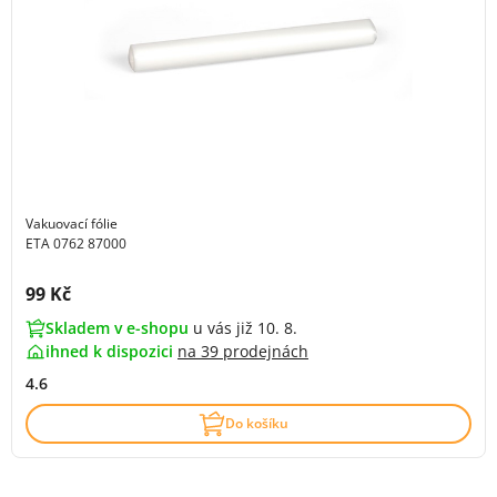
Vakuovací fólie
ETA 0762 87000
Cena s DPH:
99 Kč
Skladem v e-shopu
u vás již 10. 8.
ihned k dispozici
na
39 prodejnách
4.6
Do košíku