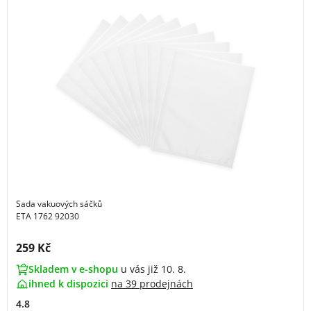
Sada vakuových sáčků
ETA 1762 92030
Cena s DPH:
259 Kč
Skladem v e-shopu
u vás již 10. 8.
ihned k dispozici
na
39 prodejnách
4.8