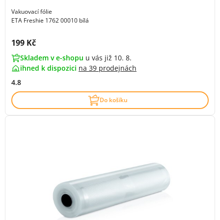
Vakuovací fólie
ETA Freshie 1762 00010 bílá
Cena s DPH:
199 Kč
Skladem v e-shopu
u vás již 10. 8.
ihned k dispozici
na
39 prodejnách
4.8
Do košíku