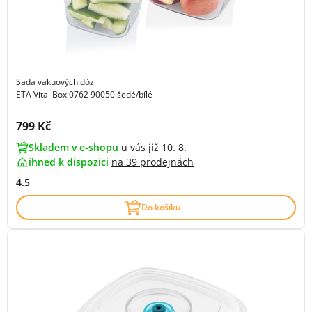
Sada vakuových dóz
ETA Vital Box 0762 90050 šedé/bílé
Cena s DPH:
799 Kč
Skladem v e-shopu
u vás již 10. 8.
ihned k dispozici
na
39 prodejnách
4.5
Do košíku