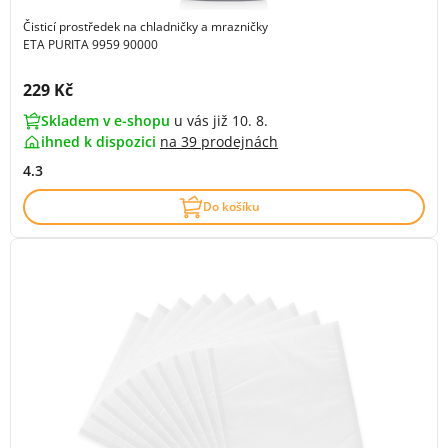
Čisticí prostředek na chladničky a mrazničky
ETA PURITA 9959 90000
Cena s DPH:
229 Kč
Skladem v e-shopu
u vás již 10. 8.
ihned k dispozici
na
39 prodejnách
4.3
Do košíku