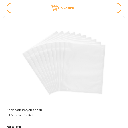
Do košíku
Sada vakuových sáčků
ETA 1762 93040
Cena s DPH: