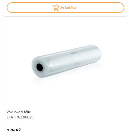
Do košíku
Vakuovací fólie
ETA 1762 90625
Cena s DPH:
179 Kč