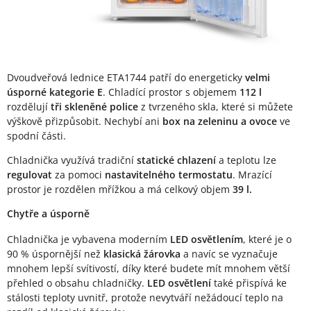
Dvoudveřová lednice ETA1744 patří do energeticky
velmi
úsporné kategorie E
. Chladící prostor s objemem
112 l
rozdělují
tři skleněné police
z tvrzeného skla, které si můžete
výškově přizpůsobit. Nechybí ani
box na zeleninu a ovoce
ve
spodní části.
Chladnička využívá tradiční
statické chlazení
a teplotu lze
regulovat
za pomoci
nastavitelného termostatu
. Mrazící
prostor je rozdělen mřížkou a má celkový objem
39 l.
Chytře a úsporně
Chladnička je vybavena moderním
LED osvětlením
, které je o
90 % úspornější než
klasická žárovka
a navíc se vyznačuje
mnohem lepší svítivostí, díky které budete mít mnohem větší
přehled o obsahu chladničky.
LED osvětlení
také přispívá ke
stálosti teploty uvnitř, protože nevytváří nežádoucí teplo na