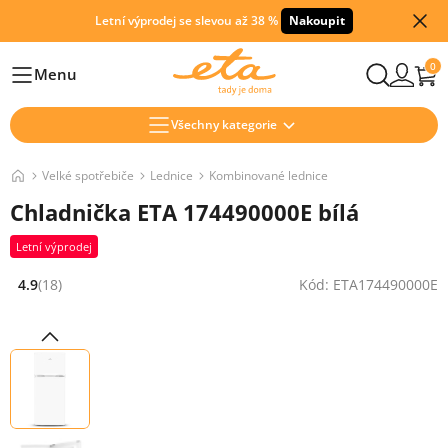
Letní výprodej se slevou až 38 %
Nakoupit
0
Menu
Hlavní
Všechny kategorie
Velké spotřebiče
Lednice
Kombinované lednice
Chladnička ETA 174490000E bílá
Letní výprodej
4.9
(18)
Kód: ETA174490000E
Hodnocení: 4.9 z 5 (18 recenzí)