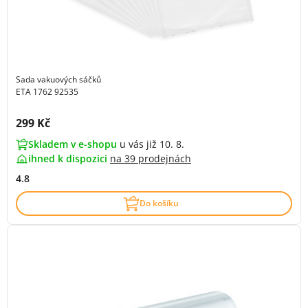
Sada vakuových sáčků
ETA 1762 92535
Cena s DPH:
299 Kč
Skladem v e-shopu
u vás již 10. 8.
ihned k dispozici
na
39 prodejnách
4.8
Do košíku