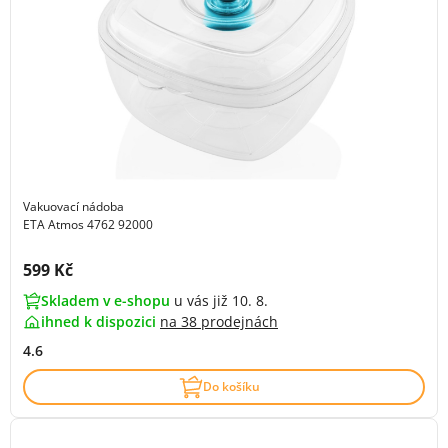
Vakuovací nádoba
ETA Atmos 4762 92000
Cena s DPH:
599 Kč
Skladem v e-shopu
u vás již 10. 8.
ihned k dispozici
na
38 prodejnách
4.6
Do košíku