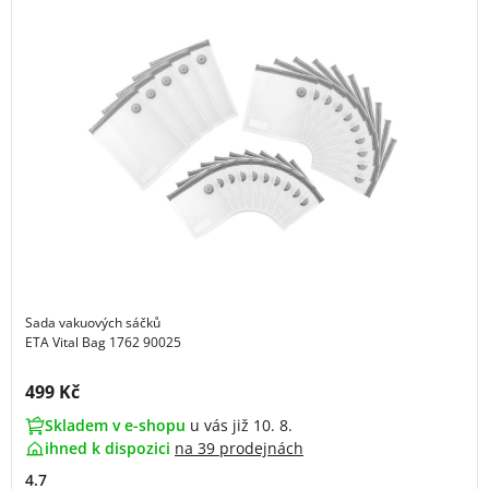
Sada vakuových sáčků
ETA Vital Bag 1762 90025
Cena s DPH:
499 Kč
Skladem v e-shopu
u vás již 10. 8.
ihned k dispozici
na
39 prodejnách
4.7