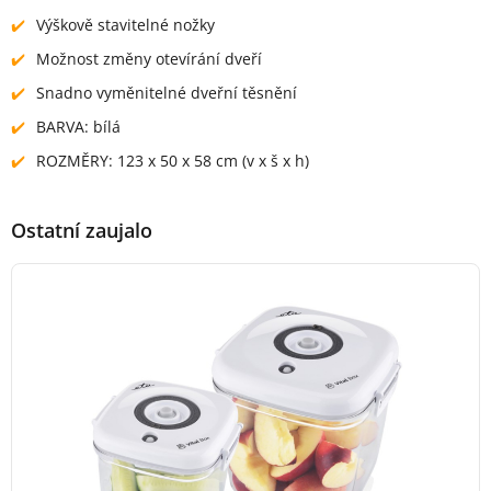
Výškově stavitelné nožky
Možnost změny otevírání dveří
Snadno vyměnitelné dveřní těsnění
BARVA: bílá
ROZMĚRY: 123 x 50 x 58 cm (v x š x h)
Ostatní zaujalo