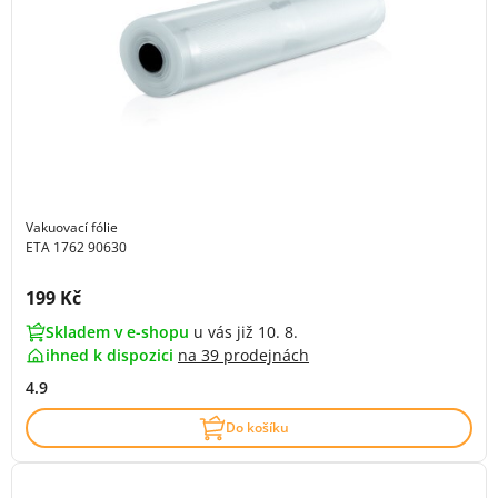
Vakuovací fólie
ETA 1762 90630
Cena s DPH:
199 Kč
Skladem v e-shopu
u vás již 10. 8.
ihned k dispozici
na
39 prodejnách
4.9
Do košíku