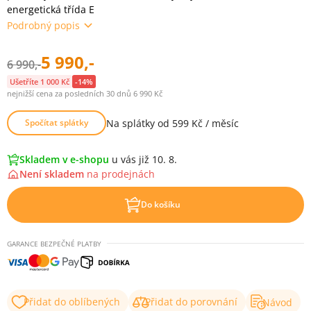
energetická třída E
Podrobný popis
5 990,-
6 990,-
Ušetříte 1 000 Kč
-14%
nejnižší cena za posledních 30 dnů 6 990 Kč
Na splátky od 599 Kč / měsíc
Spočítat splátky
Skladem v e-shopu
u vás již 10. 8.
Není skladem
na
prodejnách
Do košíku
GARANCE BEZPEČNÉ PLATBY
Přidat do oblíbených
Přidat do porovnání
Návod