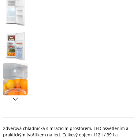
2dveřová chladnička s mrazicím prostorem, LED osvětlením a
praktickým tvořítkem na led. Celkový objem 112 l / 39 l a