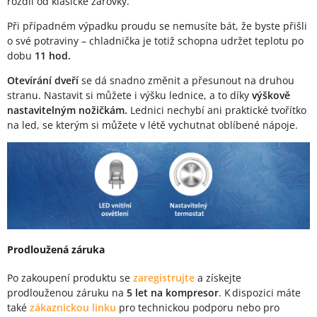
rozdíl od klasické žárovky.
Při případném výpadku proudu se nemusíte bát, že byste přišli
o své potraviny – chladnička je totiž schopna udržet teplotu po
dobu
11 hod.
Otevírání dveří
se dá snadno změnit a přesunout na druhou
stranu. Nastavit si můžete i výšku lednice, a to díky
výškově
nastavitelným nožičkám.
Lednici nechybí ani praktické tvořítko
na led, se kterým si můžete v létě vychutnat oblíbené nápoje.
Prodloužená záruka
Po zakoupení produktu se
zaregistrujte
a získejte
prodlouženou záruku na
5 let na kompresor
. K dispozici máte
také
zákaznickou linku
pro technickou podporu nebo pro