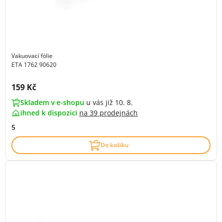
Vakuovací fólie
ETA 1762 90620
Cena s DPH:
159 Kč
Skladem v e-shopu
u vás již 10. 8.
ihned k dispozici
na
39 prodejnách
5
Do košíku