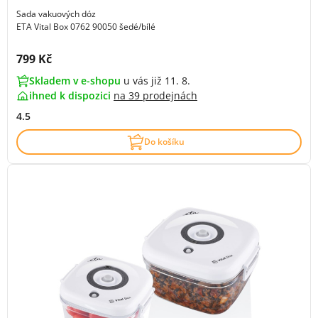
Sada vakuových dóz
ETA Vital Box 0762 90050 šedé/bílé
Cena s DPH:
799 Kč
Skladem v e-shopu
u vás již 11. 8.
ihned k dispozici
na
39 prodejnách
4.5
Do košíku