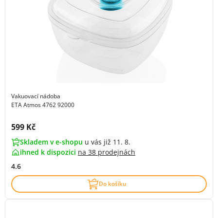
Vakuovací nádoba
ETA Atmos 4762 92000
Cena s DPH:
599 Kč
Skladem v e-shopu
u vás již 11. 8.
ihned k dispozici
na
38 prodejnách
4.6
Do košíku