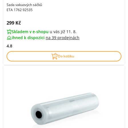
Sada vakuových sáčků
ETA 1762 92535
Cena s DPH:
299 Kč
Skladem v e-shopu
u vás již 11. 8.
ihned k dispozici
na
39 prodejnách
4.8
Do košíku