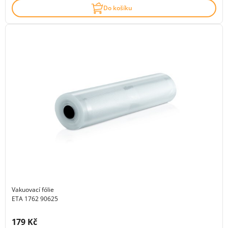
Do košíku
Vakuovací fólie
ETA 1762 90625
Cena s DPH:
179 Kč