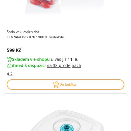
Sada vakuových dóz
ETA Vital Box 0762 90030 šedé/bílé
Cena s DPH:
599 Kč
Skladem v e-shopu
u vás již 11. 8.
ihned k dispozici
na
38 prodejnách
4.2
Do košíku