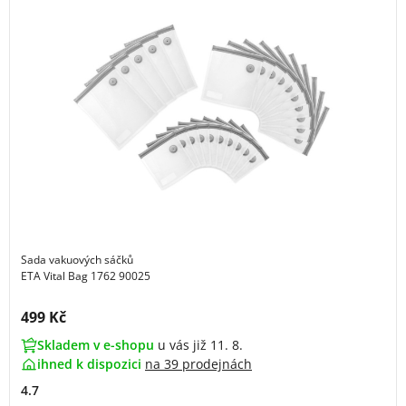
Sada vakuových sáčků
ETA Vital Bag 1762 90025
Cena s DPH:
499 Kč
Skladem v e-shopu
u vás již 11. 8.
ihned k dispozici
na
39 prodejnách
4.7