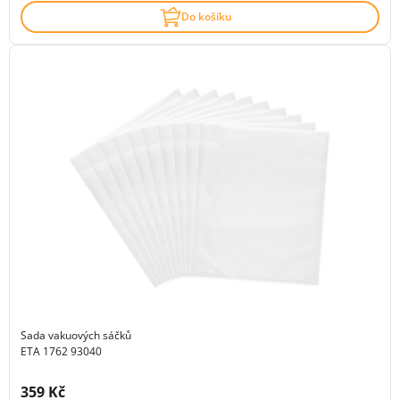
Do košíku
Sada vakuových sáčků
ETA 1762 93040
Cena s DPH:
359 Kč