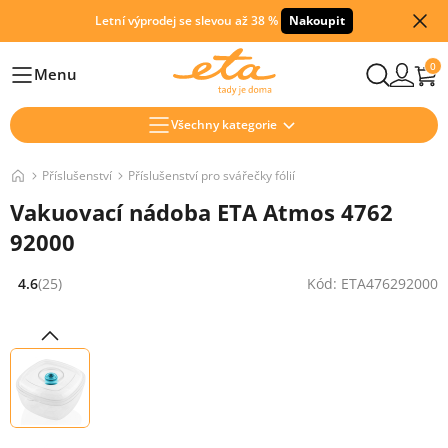
Letní výprodej se slevou až 38 %
Nakoupit
0
Menu
Hlavní
Všechny kategorie
Příslušenství
Příslušenství pro svářečky fólií
Vakuovací nádoba ETA Atmos 4762
92000
4.6
(25)
Kód: ETA476292000
Hodnocení: 4.6 z 5 (25 recenzí)