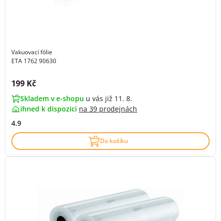
Vakuovací fólie
ETA 1762 90630
Cena s DPH:
199 Kč
Skladem v e-shopu
u vás již 11. 8.
ihned k dispozici
na
39 prodejnách
4.9
Do košíku