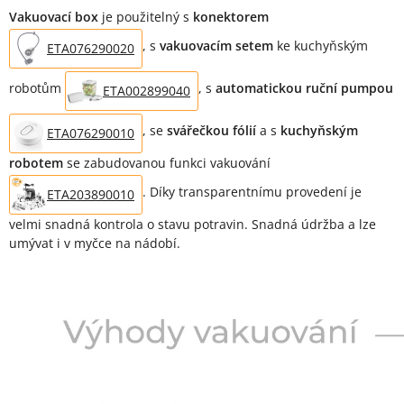
Vakuovací box
je použitelný s
konektorem
, s
vakuovacím setem
ke kuchyňským
ETA076290020
robotům
, s
automatickou ruční pumpou
ETA002899040
, se
svářečkou fólií
a s
kuchyňským
ETA076290010
robotem
se zabudovanou funkci vakuování
. Díky transparentnímu provedení je
ETA203890010
velmi snadná kontrola o stavu potravin. Snadná údržba a lze
umývat i v myčce na nádobí.