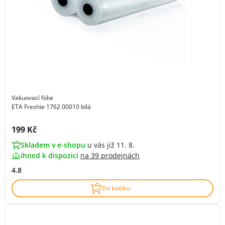
Vakuovací fólie
ETA Freshie 1762 00010 bílá
Cena s DPH:
199 Kč
Skladem v e-shopu
u vás již 11. 8.
ihned k dispozici
na
39 prodejnách
4.8
Do košíku