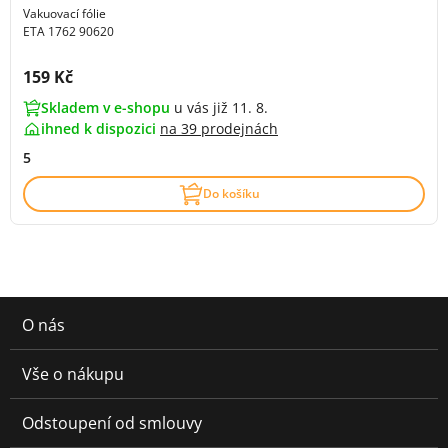
Vakuovací fólie
ETA 1762 90620
Cena s DPH:
159 Kč
Skladem v e-shopu
u vás již 11. 8.
ihned k dispozici
na
39 prodejnách
5
Do košíku
O nás
Vše o nákupu
Odstoupení od smlouvy