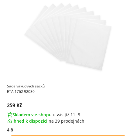
Sada vakuových sáčků
ETA 1762 92030
Cena s DPH:
259 Kč
Skladem v e-shopu
u vás již 11. 8.
ihned k dispozici
na
39 prodejnách
4.8