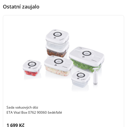
Ostatní zaujalo
Sada vakuových dóz
ETA Vital Box 0762 90060 šedé/bílé
Cena s DPH:
1 699 Kč