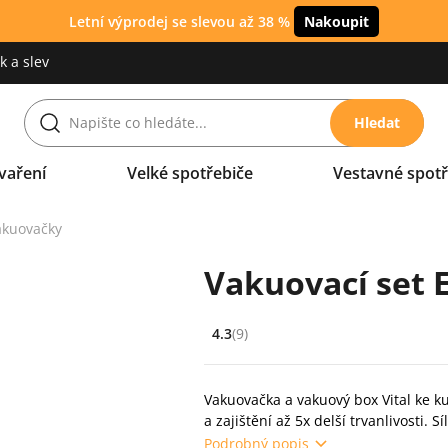
Letní výprodej se slevou až 38 %
Nakoupit
 a slev
Hledat
vaření
Velké spotřebiče
Vestavné spotř
akuovačky
Vakuovací set 
4.3
(9)
Hodnocení: 4.3 z 5 (9 recenzí)
Vakuovačka a vakuový box Vital ke 
a zajištění až 5x delší trvanlivosti. 
Podrobný popis