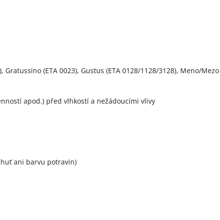
), Gratussino (ETA 0023), Gustus (ETA 0128/1128/3128), Meno/Mezo
ostí apod.) před vlhkostí a nežádoucími vlivy
huť ani barvu potravin)