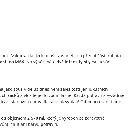
echno. Vakuovačku jednoduše zasunete do přední části robota,
losti na MAX
. Na výběr máte
dvě intenzity síly
vakuování –
á jako sous-vide už dnes není záležitostí jen luxusních
ích sáčků
a vložíte je do vodní lázně. Každá potravina vyžaduje
održet stanovená pravidla se však vyplatí! Odměnou vám bude
x s objemem 2 570 ml
, který je vyroben ze zdravotně
ůni, chuť ani barvu potravin.