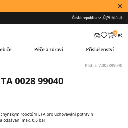
Přihlásit
Česká republika
0
0 Kč
ebiče
Péče a zdraví
Příslušenství
Kód: ETA002899040
ETA 0028 99040
kuchyňským robotům ETA pro uchovávání potravin
Síla odsávání max. 0,6 bar