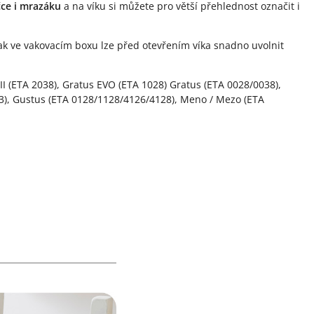
čce i mrazáku
a na víku si můžete pro větší přehlednost označit i
ak ve vakovacím boxu lze před otevřením víka snadno uvolnit
II (ETA 2038), Gratus EVO (ETA 1028) Gratus (ETA 0028/0038),
023), Gustus (ETA 0128/1128/4126/4128), Meno / Mezo (ETA