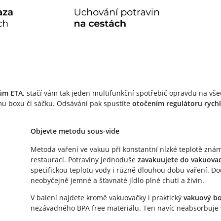
ům ETA
, stačí vám tak jeden multifunkční spotřebič opravdu na vš
ému boxu či sáčku. Odsávání pak spustíte
otočením regulátoru rych
Objevte metodu sous-vide
Metoda vaření ve vakuu při konstantní nízké teplotě znám
restaurací. Potraviny jednoduše
zavakuujete do vakuovac
specifickou teplotu vody i různě dlouhou dobu vaření. D
neobyčejně jemné a šťavnaté jídlo plné chuti a živin.
V balení najdete kromě vakuovačky i praktický
vakuový bo
nezávadného BPA free materiálu. Ten navíc neabsorbuje v