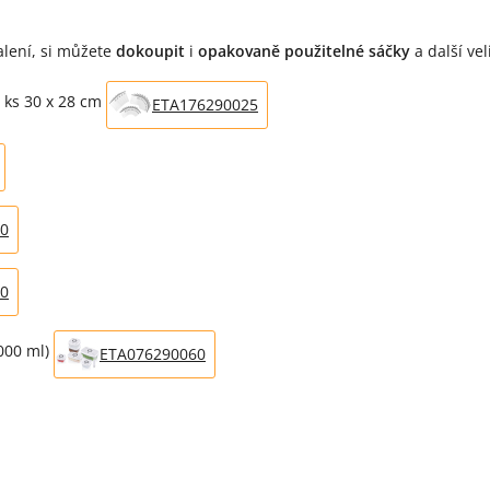
alení, si můžete
dokoupit
i
opakovaně použitelné sáčky
a další vel
5 ks 30 x 28 cm
ETA176290025
0
0
 000 ml)
ETA076290060