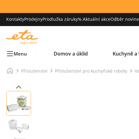
Kontakty
Prodejny
Prodlužka záruky
% Aktuální akce
Odběr novinek
Domov a úklid
Kuchyně a 
Menu
Příslušenství
Příslušenství pro kuchyňské roboty
V