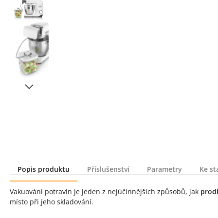
Popis produktu
Příslušenství
Parametry
Ke st
Popis produktu
Vakuování potravin je jeden z nejúčinnějších způsobů, jak
prodl
místo při jeho skladování.