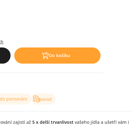
.
ch
Do košíku
 do porovnání
Návod
ování zajistí až
5 x delší trvanlivost
vašeho jídla a ušetří vám i