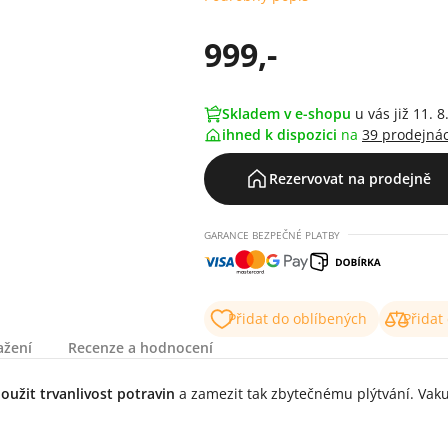
999,-
Skladem v e-shopu
u vás již 11. 8
ihned k dispozici
na
39 prodejná
Rezervovat na prodejně
GARANCE BEZPEČNÉ PLATBY
Přidat do oblíbených
Přidat
ažení
Recenze a hodnocení
oužit trvanlivost potravin
a zamezit tak zbytečnému plýtvání. Vaku