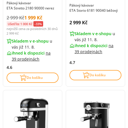
Pákový kávovar
Pákový kávovar
ETA Stretto 2180 90000 nerez
ETA Storio 6181 90040 béžový
Původní cena s DPH:
Cena s DPH:
2 999 Kč
1 999 Kč
Cena s DPH:
2 999 Kč
Ušetříte 1 000 Kč
-33%
nejnižší cena za posledních 30 dnů
Skladem v e-shopu
u
2 999 Kč
vás již 11. 8.
Skladem v e-shopu
u
ihned k dispozici
na
vás již 11. 8.
39 prodejnách
ihned k dispozici
na
39 prodejnách
4.7
4.6
Do košíku
Do košíku