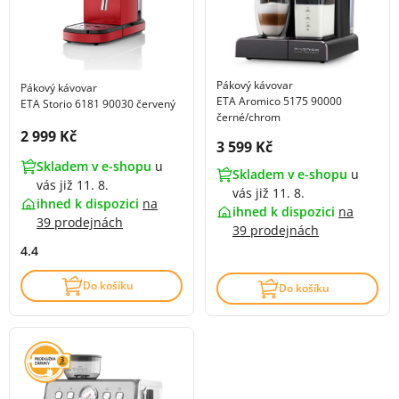
Pákový kávovar
Pákový kávovar
ETA Aromico 5175 90000
ETA Storio 6181 90030 červený
černé/chrom
Cena s DPH:
2 999 Kč
Cena s DPH:
3 599 Kč
Skladem v e-shopu
u
Skladem v e-shopu
u
vás již 11. 8.
vás již 11. 8.
ihned k dispozici
na
ihned k dispozici
na
39 prodejnách
39 prodejnách
4.4
Do košíku
Do košíku