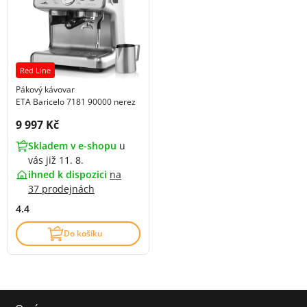
Red Line
Pákový kávovar
ETA Baricelo 7181 90000 nerez
Cena s DPH:
9 997 Kč
Skladem v e-shopu
u
vás již 11. 8.
ihned k dispozici
na
37 prodejnách
4.4
Do košíku