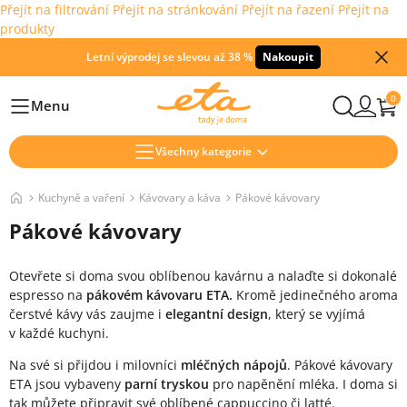
Přejít na filtrování
Přejít na stránkování
Přejít na řazení
Přejít na
produkty
Letní výprodej se slevou až 38 %
Nakoupit
0
Menu
Hlavní
Všechny kategorie
Kuchyně a vaření
Kávovary a káva
Pákové kávovary
Pákové kávovary
Otevřete si doma svou oblíbenou kavárnu a nalaďte si dokonalé
espresso na
pákovém kávovaru ETA.
Kromě jedinečného aroma
čerstvé kávy vás zaujme i
elegantní design
, který se vyjímá
v každé kuchyni.
Na své si přijdou i milovníci
mléčných nápojů
. Pákové kávovary
ETA jsou vybaveny
parní tryskou
pro napěnění mléka. I doma si
tak můžete připravit své oblíbené cappuccino či latté.