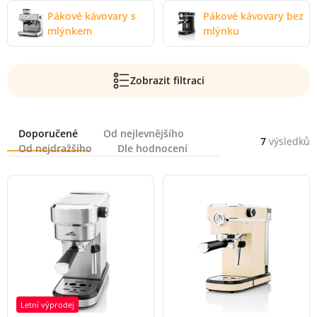
Pákové kávovary s
Pákové kávovary bez
mlýnkem
mlýnku
Zobrazit filtraci
Řazení
Doporučené
Od nejlevnějšího
7
výsledků
Od nejdražšího
Dle hodnocení
Letní výprodej