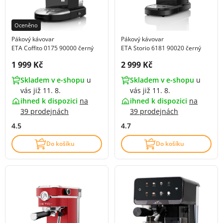
Oceněno
Pákový kávovar
Pákový kávovar
ETA Coffito 0175 90000 černý
ETA Storio 6181 90020 černý
Cena s DPH:
Cena s DPH:
1 999 Kč
2 999 Kč
Skladem v e-shopu
u
Skladem v e-shopu
u
vás již 11. 8.
vás již 11. 8.
ihned k dispozici
na
ihned k dispozici
na
39 prodejnách
39 prodejnách
4.5
4.7
Do košíku
Do košíku