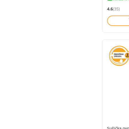
4.6
(35)
Hodnocení: 
Sušička ov