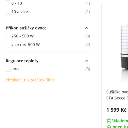
8 - 10
(1)
10 a více
(1)
Příkon sušičky ovoce
250 - 500 W
(3)
více než 500 W
(2)
Regulace teploty
ano
(5)
Přeskočit na začátek filtrů
Sušička ov
ETA Secca 
Cena s 
1 599 Kč
Skladem
ihned k 