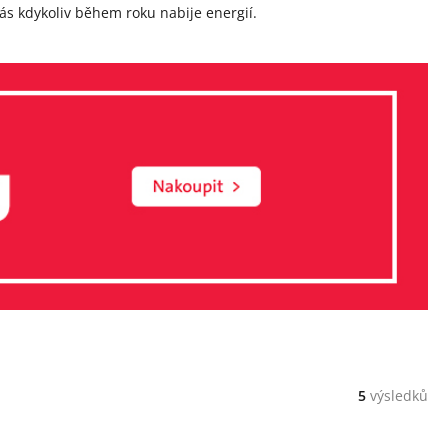
vás kdykoliv během roku nabije energií.
5
výsledků