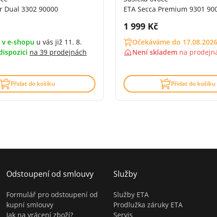
ir Dual 3302 90000
ETA Secca Premium 9301 90
DPH:
Cena s DPH:
1 999 Kč
 v e-shopu
u vás již 11. 8.
Očekáváme do 17.08.202
dispozici
na
39 prodejnách
Není skladem
na
prodejn
Přidat do košíku
Přidat do košíku
Odstoupení od smlouvy
Služby
Formulář pro odstoupení od
Služby ETA
kupní smlouvy
Prodlužka záruky ETA
Jak na vrácení zboží?
Servis