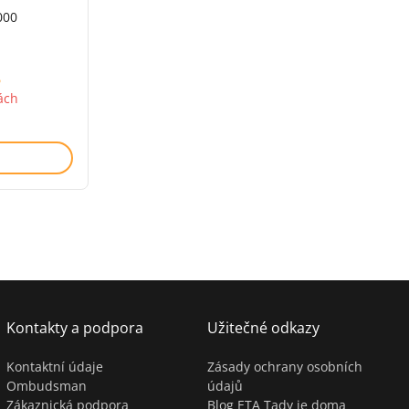
000
6
ách
Kontakty a podpora
Užitečné odkazy
Kontaktní údaje
Zásady ochrany osobních
Ombudsman
údajů
Zákaznická podpora
Blog ETA Tady je doma