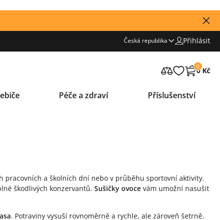
Přihlásit
Česká republika
0
0 Kč
ebiče
Péče a zdraví
Příslušenství
 pracovních a školních dní nebo v průběhu sportovní aktivity.
 plné škodlivých konzervantů.
Sušičky ovoce
vám umožní nasušit
masa
. Potraviny vysuší rovnoměrně a rychle, ale zároveň šetrně.