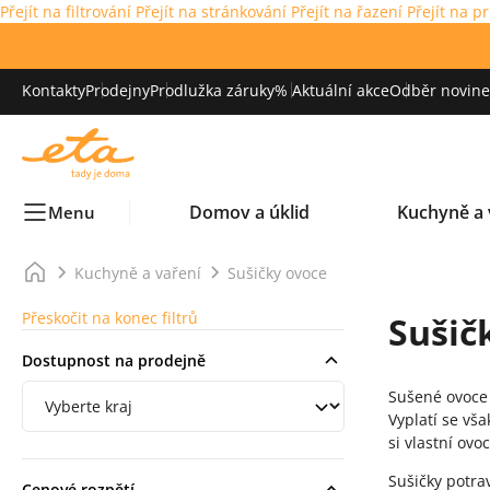
Přejít na filtrování
Přejít na stránkování
Přejít na řazení
Přejít na p
Kontakty
Prodejny
Prodlužka záruky
% Aktuální akce
Odběr novinek
Domov a úklid
Kuchyně a 
Menu
Kuchyně a vaření
Sušičky ovoce
Přeskočit na konec filtrů
Sušič
Dostupnost na prodejně
Filtrování podle regionu
Sušené ovoce 
Vyplatí se vš
si vlastní ov
Sušičky potra
Cenové rozpětí