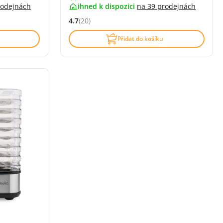
rodejnách
ihned k dispozici
na
39 prodejnách
4.7
(20)
zí)
Hodnocení: 4.7 z 5 (20 recenzí)
Přidat do košíku