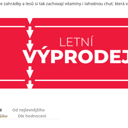
ze zahrádky a lesů si tak zachovají vitamíny i lahodnou chuť, která 
é
Od nejlevnějšího
šího
Dle hodnocení