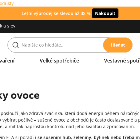
rodukty
Letní výprodej se slevou až 38 %
Nakoupit
 a slev
Hledat
vaření
Velké spotřebiče
Vestavné spotř
ky ovoce
poslouží jako zdravá svačinka, která dodá energii během náročných
ak vybírat pečlivě – sušené ovoce z obchodů je často doslazované a
oce, a mít tak naprostou kontrolu nad jeho kvalitou a zpracováním.
vin ETA si poradí i
se sušením hub, zeleniny, bylinek nebo třeba 