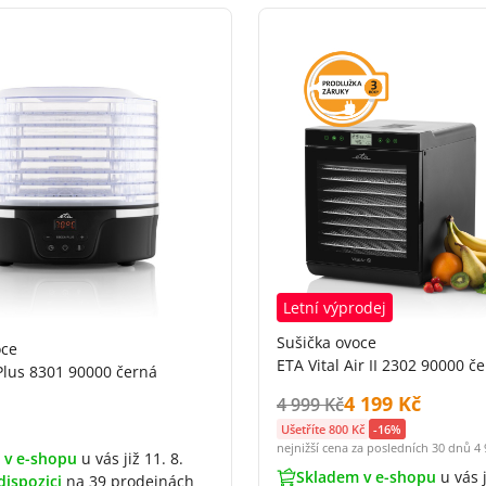
Letní výprodej
Sušička ovoce
oce
ETA Vital Air II 2302 90000 č
Plus 8301 90000 černá
Cena s DPH:
4 199 Kč
Původní cena s DPH:
4 999 Kč
DPH:
Ušetříte 800 Kč
-16%
nejnižší cena za posledních 30 dnů
4 
 v e-shopu
u vás již 11. 8.
Skladem v e-shopu
u vás j
dispozici
na
39 prodejnách