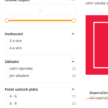
Letní zásoby 
Cena od
Cena do
-
Hodnocení
3 a více
hodnocení
4 a více
hodnocení
Základní
Letní výprodej
(2)
Jen skladem
(4)
Počet sušicích plátů
Řazení
Doporučen
4 - 6
(1)
Od nejdraž
6 - 8
(2)