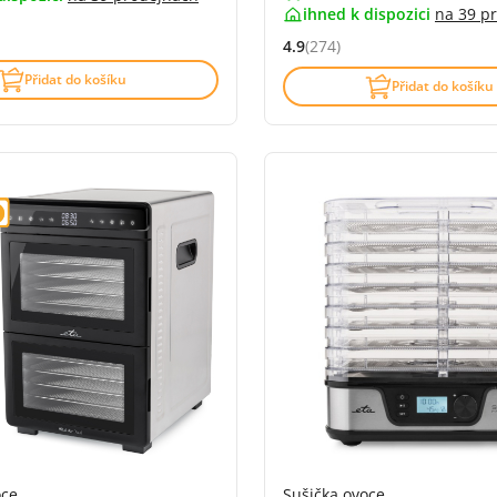
ihned k dispozici
na
39 p
4.6 z 5 (35 recenzí)
4.9
(274)
Hodnocení: 4.9 z 5 (274 recen
Přidat do košíku
Přidat do košíku
oce
Sušička ovoce