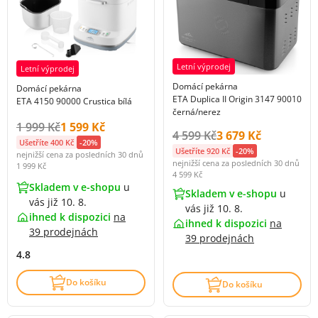
Letní výprodej
Letní výprodej
Domácí pekárna
Domácí pekárna
ETA Duplica II Origin 3147 90010
ETA 4150 90000 Crustica bílá
černá/nerez
Původní cena s DPH:
Cena s DPH:
1 999 Kč
1 599 Kč
Původní cena s DPH:
Cena s DPH:
4 599 Kč
3 679 Kč
Ušetříte 400 Kč
-20%
Ušetříte 920 Kč
-20%
nejnižší cena za posledních 30 dnů
nejnižší cena za posledních 30 dnů
1 999 Kč
4 599 Kč
Skladem v e-shopu
u
Skladem v e-shopu
u
vás již 10. 8.
vás již 10. 8.
ihned k dispozici
na
ihned k dispozici
na
39 prodejnách
39 prodejnách
4.8
Do košíku
Do košíku