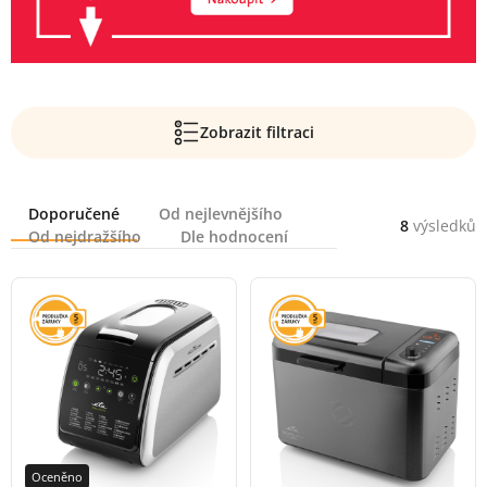
Zobrazit filtraci
Řazení
Doporučené
Od nejlevnějšího
8
výsledků
Od nejdražšího
Dle hodnocení
Oceněno