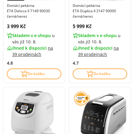
Domácí pekárna
Domácí pekárna
ETA Delicca II 7149 90030
ETA Duplica II 3147 90000
černá/nerez
černá/nerez
Cena s DPH:
Cena s DPH:
3 999 Kč
5 999 Kč
Skladem v e-shopu
u
Skladem v e-shopu
u
vás již 10. 8.
vás již 10. 8.
ihned k dispozici
na
ihned k dispozici
na
39 prodejnách
39 prodejnách
4.8
4.7
Do košíku
Do košíku