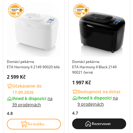
Domácí pekárna
Domácí pekárna
ETA Harmony II 2149 90020 bílá
ETA Harmony II Black 2149
90021 černá
Cena s DPH:
2 599 Kč
Cena s DPH:
1 997 Kč
Očekáváme do
Dostupnost na dotaz
17.09.2026
ihned k dispozici
na
ihned k dispozici
na
9 prodejnách
39 prodejnách
4.7
4.8
Rezervovat
Do košíku