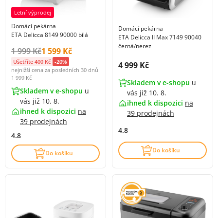
Letní výprodej
Domácí pekárna
Domácí pekárna
ETA Delicca 8149 90000 bílá
ETA Delicca II Max 7149 90040
černá/nerez
Původní cena s DPH:
Cena s DPH:
1 999 Kč
1 599 Kč
Ušetříte 400 Kč
-20%
Cena s DPH:
4 999 Kč
nejnižší cena za posledních 30 dnů
1 999 Kč
Skladem v e-shopu
u
Skladem v e-shopu
u
vás již 10. 8.
vás již 10. 8.
ihned k dispozici
na
ihned k dispozici
na
39 prodejnách
39 prodejnách
4.8
4.8
Do košíku
Do košíku