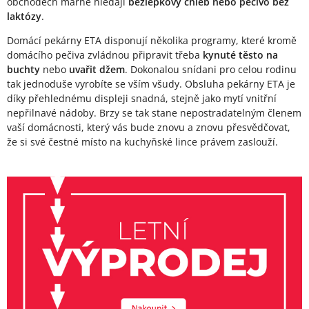
obchodech marně hledají
bezlepkový chléb nebo pečivo bez
laktózy
.
Domácí pekárny ETA disponují několika programy, které kromě
domácího pečiva zvládnou připravit třeba
kynuté těsto na
buchty
nebo
uvařit džem
. Dokonalou snídani pro celou rodinu
tak jednoduše vyrobíte se vším všudy. Obsluha pekárny ETA je
díky přehlednému displeji snadná, stejně jako mytí vnitřní
nepřilnavé nádoby. Brzy se tak stane nepostradatelným členem
vaší domácnosti, který vás bude znovu a znovu přesvědčovat,
že si své čestné místo na kuchyňské lince právem zaslouží.