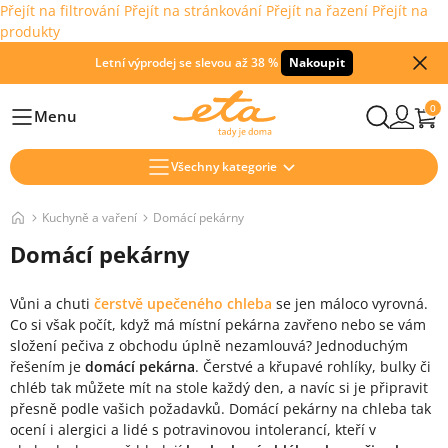
Přejít na filtrování
Přejít na stránkování
Přejít na řazení
Přejít na
produkty
Letní výprodej se slevou až 38 %
Nakoupit
0
Menu
Hlavní
Všechny kategorie
Kuchyně a vaření
Domácí pekárny
Domácí pekárny
Vůni a chuti
čerstvě upečeného chleba
se jen máloco vyrovná.
Co si však počít, když má místní pekárna zavřeno nebo se vám
složení pečiva z obchodu úplně nezamlouvá? Jednoduchým
řešením je
domácí pekárna
. Čerstvé a křupavé rohlíky, bulky či
chléb tak můžete mít na stole každý den, a navíc si je připravit
přesně podle vašich požadavků. Domácí pekárny na chleba tak
ocení i alergici a lidé s potravinovou intolerancí, kteří v