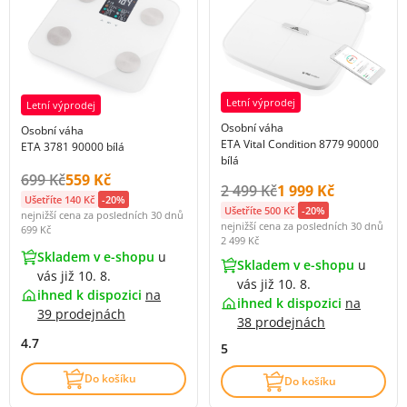
Letní výprodej
Letní výprodej
Osobní váha
Osobní váha
ETA Vital Condition 8779 90000
ETA 3781 90000 bílá
bílá
Původní cena s DPH:
Cena s DPH:
699 Kč
559 Kč
Původní cena s DPH:
Cena s DPH:
2 499 Kč
1 999 Kč
Ušetříte 140 Kč
-20%
Ušetříte 500 Kč
-20%
nejnižší cena za posledních 30 dnů
nejnižší cena za posledních 30 dnů
699 Kč
2 499 Kč
Skladem v e-shopu
u
Skladem v e-shopu
u
vás již 10. 8.
vás již 10. 8.
ihned k dispozici
na
ihned k dispozici
na
39 prodejnách
38 prodejnách
4.7
5
Do košíku
Do košíku