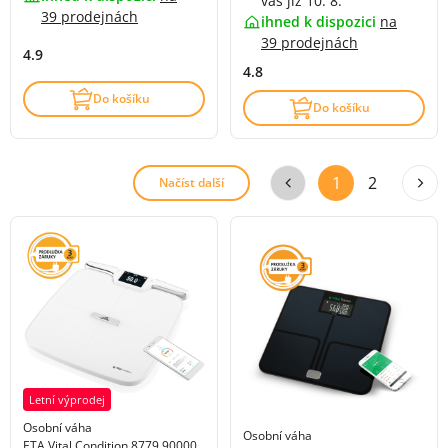
vás již 10. 8.
39 prodejnách
ihned k dispozici
na
39 prodejnách
4.9
4.8
Do košíku
Do košíku
1
2
Načíst další
Letní výprodej
Osobní váha
Osobní váha
ETA Vital Condition 8779 90000