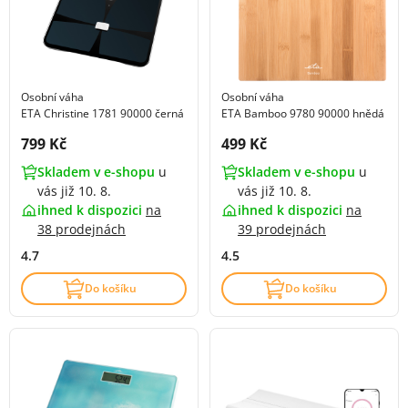
Osobní váha
Osobní váha
ETA Christine 1781 90000 černá
ETA Bamboo 9780 90000 hnědá
Cena s DPH:
Cena s DPH:
799 Kč
499 Kč
Skladem v e-shopu
u
Skladem v e-shopu
u
vás již 10. 8.
vás již 10. 8.
ihned k dispozici
na
ihned k dispozici
na
38 prodejnách
39 prodejnách
4.7
4.5
Do košíku
Do košíku