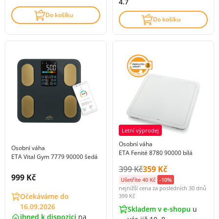
4.7
Do košíku
Do košíku
Letní výprodej
Osobní váha
Osobní váha
ETA Fenité 8780 90000 bílá
ETA Vital Gym 7779 90000 šedá
Původní cena s DPH:
Cena s DPH:
399 Kč
359 Kč
Cena s DPH:
999 Kč
Ušetříte 40 Kč
-10%
nejnižší cena za posledních 30 dnů
Očekáváme do
399 Kč
16.09.2026
Skladem v e-shopu
u
ihned k dispozici
na