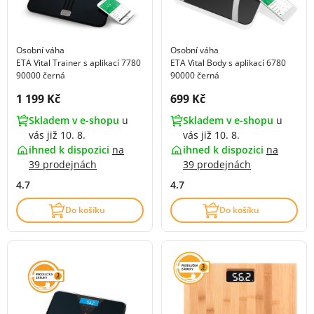
Osobní váha
Osobní váha
ETA Vital Trainer s aplikací 7780
ETA Vital Body s aplikací 6780
90000 černá
90000 černá
Cena s DPH:
Cena s DPH:
1 199 Kč
699 Kč
Skladem v e-shopu
u
Skladem v e-shopu
u
vás již 10. 8.
vás již 10. 8.
ihned k dispozici
na
ihned k dispozici
na
39 prodejnách
39 prodejnách
4.7
4.7
Do košíku
Do košíku