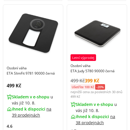
Letní výprodej
Osobní váha
Osobní váha
ETA Judy 5780 90000 černá
ETA SlimFit 9781 90000 černá
Původní cena s DPH:
Cena s DPH:
499 Kč
399 Kč
Cena s DPH:
499 Kč
Ušetříte 100 Kč
-20%
nejnižší cena za posledních 30 dnů
Skladem v e-shopu
u
499 Kč
vás již 10. 8.
Skladem v e-shopu
u
ihned k dispozici
na
vás již 10. 8.
39 prodejnách
ihned k dispozici
na
38 prodejnách
4.6