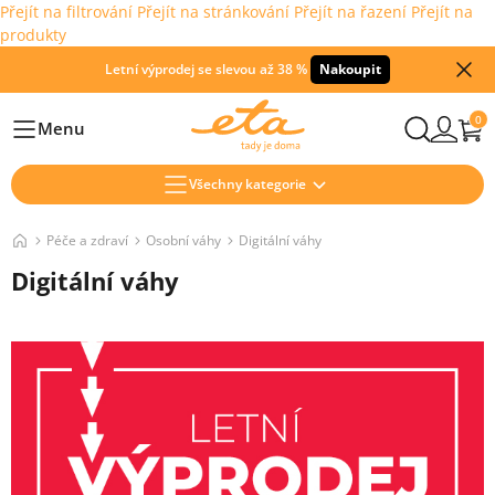
Přejít na filtrování
Přejít na stránkování
Přejít na řazení
Přejít na
produkty
Letní výprodej se slevou až 38 %
Nakoupit
0
Menu
Hlavní
Všechny kategorie
Péče a zdraví
Osobní váhy
Digitální váhy
Digitální váhy