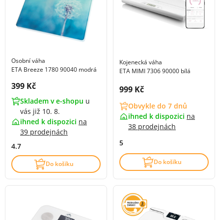
Osobní váha
Kojenecká váha
ETA Breeze 1780 90040 modrá
ETA MIMI 7306 90000 bílá
Cena s DPH:
399 Kč
Cena s DPH:
999 Kč
Skladem v e-shopu
u
Obvykle do 7 dnů
vás již 10. 8.
ihned k dispozici
na
ihned k dispozici
na
38 prodejnách
39 prodejnách
5
4.7
Do košíku
Do košíku