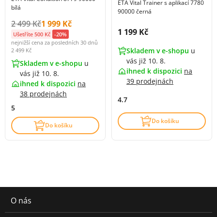
ETA Vital Trainer s aplikací 7780
bílá
90000 černá
Původní cena s DPH:
Cena s DPH:
2 499 Kč
1 999 Kč
Cena s DPH:
1 199 Kč
Ušetříte 500 Kč
-20%
nejnižší cena za posledních 30 dnů
Skladem v e-shopu
u
2 499 Kč
vás již 10. 8.
Skladem v e-shopu
u
ihned k dispozici
na
vás již 10. 8.
39 prodejnách
ihned k dispozici
na
38 prodejnách
4.7
5
Do košíku
Do košíku
O nás