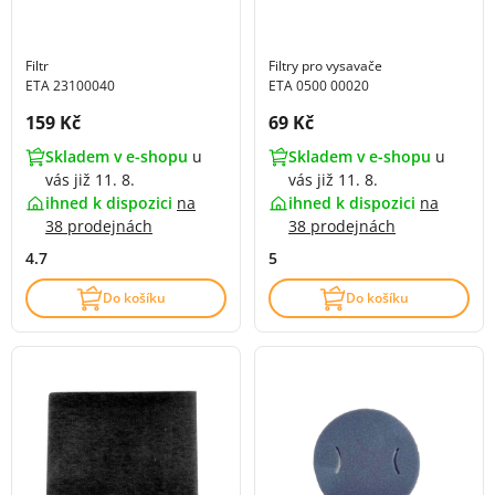
Filtr
Filtry pro vysavače
ETA 23100040
ETA 0500 00020
Cena s DPH:
Cena s DPH:
159 Kč
69 Kč
Skladem v e-shopu
u
Skladem v e-shopu
u
vás již 11. 8.
vás již 11. 8.
ihned k dispozici
na
ihned k dispozici
na
38 prodejnách
38 prodejnách
4.7
5
Do košíku
Do košíku