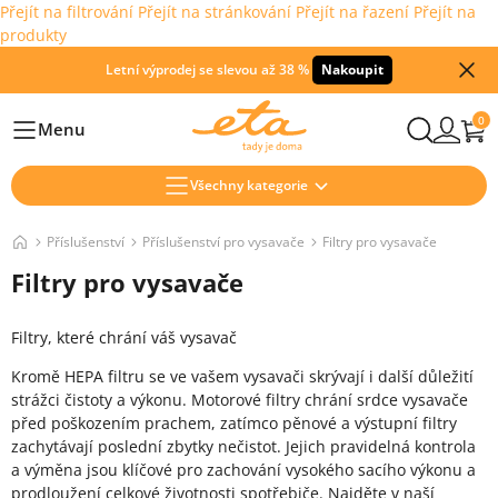
Přejít na filtrování
Přejít na stránkování
Přejít na řazení
Přejít na
produkty
Letní výprodej se slevou až 38 %
Nakoupit
0
Menu
Hlavní
Všechny kategorie
Příslušenství
Příslušenství pro vysavače
Filtry pro vysavače
Filtry pro vysavače
Filtry, které chrání váš vysavač
Kromě HEPA filtru se ve vašem vysavači skrývají i další důležití
strážci čistoty a výkonu. Motorové filtry chrání srdce vysavače
před poškozením prachem, zatímco pěnové a výstupní filtry
zachytávají poslední zbytky nečistot. Jejich pravidelná kontrola
a výměna jsou klíčové pro zachování vysokého sacího výkonu a
prodloužení celkové životnosti spotřebiče. Najděte v naší