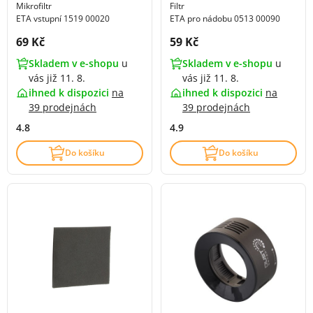
Mikrofiltr
Filtr
ETA vstupní 1519 00020
ETA pro nádobu 0513 00090
Cena s DPH:
Cena s DPH:
69 Kč
59 Kč
Skladem v e-shopu
u
Skladem v e-shopu
u
vás již 11. 8.
vás již 11. 8.
ihned k dispozici
na
ihned k dispozici
na
39 prodejnách
39 prodejnách
4.8
4.9
Do košíku
Do košíku