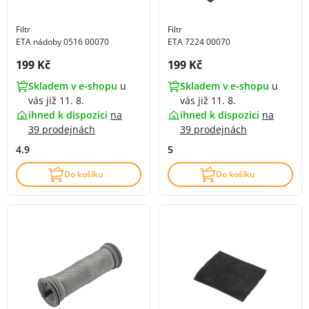
Filtr
Filtr
ETA nádoby 0516 00070
ETA 7224 00070
Cena s DPH:
Cena s DPH:
199 Kč
199 Kč
Skladem v e-shopu
u
Skladem v e-shopu
u
vás již 11. 8.
vás již 11. 8.
ihned k dispozici
na
ihned k dispozici
na
39 prodejnách
39 prodejnách
4.9
5
Do košíku
Do košíku