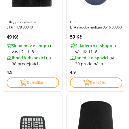
Filtry pro vysavače
Filtr
ETA 1478 00040
ETA nádoby molitan 0516 00060
Cena s DPH:
Cena s DPH:
49 Kč
59 Kč
Skladem v e-shopu
u
Skladem v e-shopu
u
vás již 11. 8.
vás již 11. 8.
ihned k dispozici
na
ihned k dispozici
na
38 prodejnách
39 prodejnách
4.9
4.9
Do košíku
Do košíku