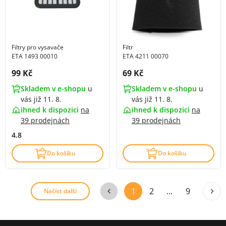
Filtry pro vysavače
Filtr
ETA 1493 00010
ETA 4211 00070
Cena s DPH:
Cena s DPH:
99 Kč
69 Kč
Skladem v e-shopu
u
Skladem v e-shopu
u
vás již 11. 8.
vás již 11. 8.
ihned k dispozici
na
ihned k dispozici
na
39 prodejnách
39 prodejnách
4.8
Do košíku
Do košíku
1
2
...
9
Načíst další