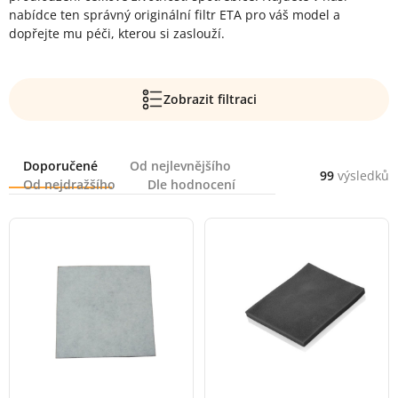
nabídce ten správný originální filtr ETA pro váš model a
dopřejte mu péči, kterou si zaslouží.
Zobrazit filtraci
Řazení
Doporučené
Od nejlevnějšího
99
výsledků
Od nejdražšího
Dle hodnocení