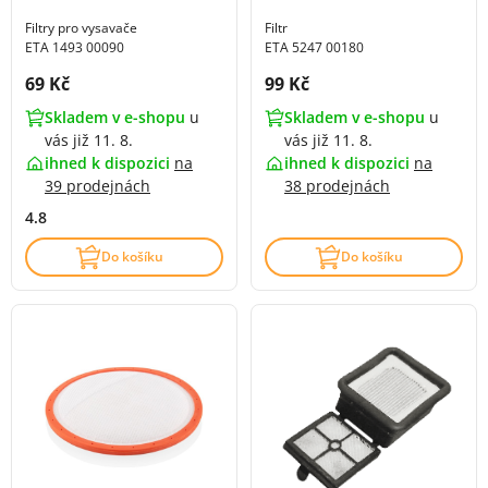
Filtry pro vysavače
Filtr
ETA 1493 00090
ETA 5247 00180
Cena s DPH:
Cena s DPH:
69 Kč
99 Kč
Skladem v e-shopu
u
Skladem v e-shopu
u
vás již 11. 8.
vás již 11. 8.
ihned k dispozici
na
ihned k dispozici
na
39 prodejnách
38 prodejnách
4.8
Do košíku
Do košíku