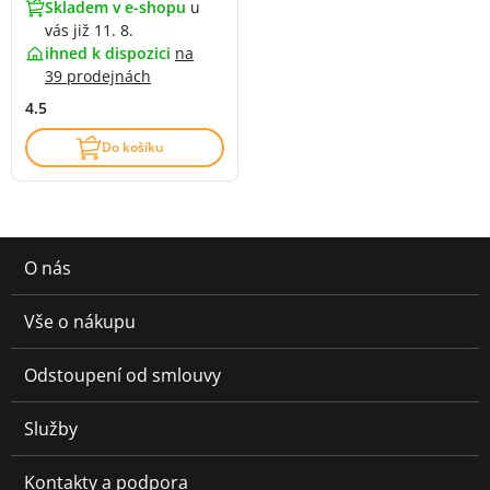
Skladem v e-shopu
u
vás již 11. 8.
ihned k dispozici
na
39 prodejnách
4.5
Do košíku
O nás
Vše o nákupu
Odstoupení od smlouvy
Služby
Kontakty a podpora