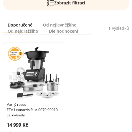
Zobrazit filtraci
Řazení
Doporučené
Od nejlevnějšího
1
výsledků
Od nejdražšího
Dle hodnocení
Varný robot
ETA Leonardo Plus 0070 90010
černý/šedý
Cena s DPH:
14 999 Kč