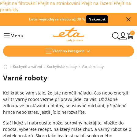
Přejít na filtrování
Přejít na stránkování
Přejít na řazení
Přejít na
produkty
Letní výprodej se slevou až 38 %
Nakoupit
0
Menu
Hlavní
Všechny kategorie
Kuchyně a vaření
Kuchyňské roboty
Varné roboty
Varné roboty
Kolikrát se vám stalo, že jste neměli náladu, čas nebo energii
vařit? Varný robot vezme přípravu jídel za vás. Už žádné
zdlouhavé postávání u plotny, soustavné míchání, připálené
hrnce nebo stres, jestli jídlo nerozvaříte.
Stačí když si nabrousíte nože, suroviny nakrájíte, vložíte do
robota, vyberete recept, na který máte chuť, a varný robot se o
zbytek postará. Skoro jako byste si najali soukromého