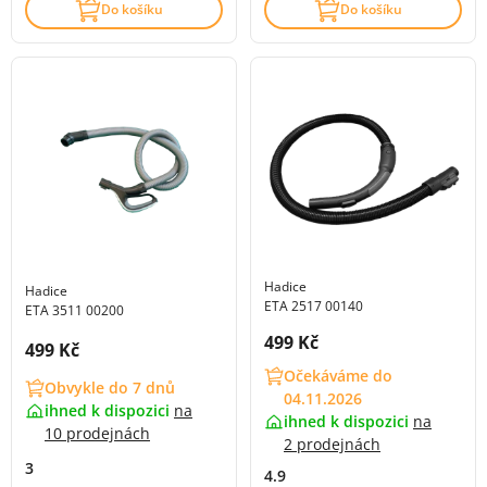
Do košíku
Do košíku
Hadice
Hadice
ETA 2517 00140
ETA 3511 00200
Cena s DPH:
499 Kč
Cena s DPH:
499 Kč
Očekáváme do
Obvykle do 7 dnů
04.11.2026
ihned k dispozici
na
ihned k dispozici
na
10 prodejnách
2 prodejnách
3
4.9