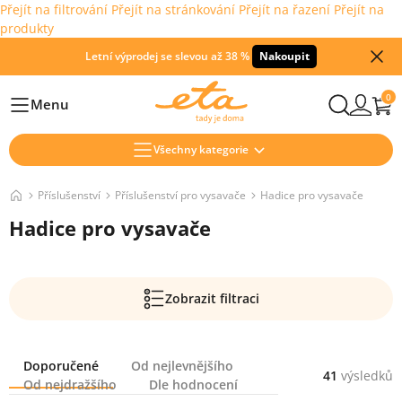
Přejít na filtrování
Přejít na stránkování
Přejít na řazení
Přejít na
produkty
Letní výprodej se slevou až 38 %
Nakoupit
0
Menu
Hlavní
Všechny kategorie
Příslušenství
Příslušenství pro vysavače
Hadice pro vysavače
Hadice pro vysavače
Zobrazit filtraci
Řazení
Doporučené
Od nejlevnějšího
41
výsledků
Od nejdražšího
Dle hodnocení