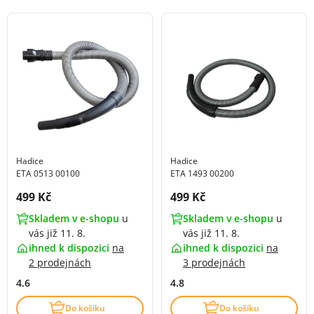
Hadice
Hadice
ETA 0513 00100
ETA 1493 00200
Cena s DPH:
Cena s DPH:
499 Kč
499 Kč
Skladem v e-shopu
u
Skladem v e-shopu
u
vás již 11. 8.
vás již 11. 8.
ihned k dispozici
na
ihned k dispozici
na
2 prodejnách
3 prodejnách
4.6
4.8
Do košíku
Do košíku