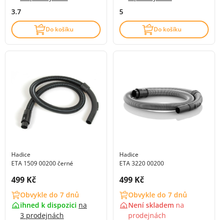
3.7
5
Do košíku
Do košíku
Hadice
Hadice
ETA 1509 00200 černé
ETA 3220 00200
Cena s DPH:
Cena s DPH:
499 Kč
499 Kč
Obvykle do 7 dnů
Obvykle do 7 dnů
ihned k dispozici
na
Není skladem
na
3 prodejnách
prodejnách