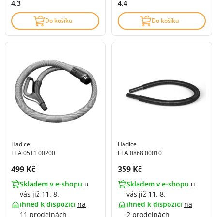
4.3
4.4
Do košíku
Do košíku
Hadice
Hadice
ETA 0511 00200
ETA 0868 00010
Cena s DPH:
Cena s DPH:
499 Kč
359 Kč
Skladem v e-shopu
u
Skladem v e-shopu
u
vás již 11. 8.
vás již 11. 8.
ihned k dispozici
na
ihned k dispozici
na
11 prodejnách
2 prodejnách