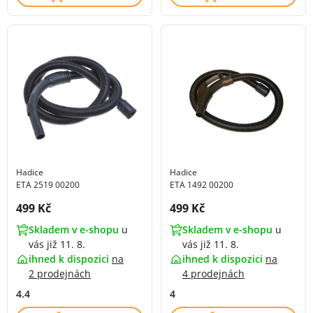
Hadice
Hadice
ETA 1492 00200
ETA 2519 00200
Cena s DPH:
Cena s DPH:
499 Kč
499 Kč
Skladem v e-shopu
u
Skladem v e-shopu
u
vás již 11. 8.
vás již 11. 8.
ihned k dispozici
na
ihned k dispozici
na
4 prodejnách
2 prodejnách
4
4.4