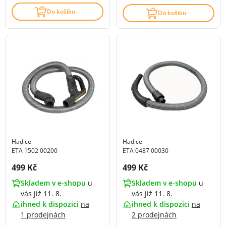
Do košíku
Do košíku
Hadice
Hadice
ETA 1502 00200
ETA 0487 00030
Cena s DPH:
Cena s DPH:
499 Kč
499 Kč
Skladem v e-shopu
u
Skladem v e-shopu
u
vás již 11. 8.
vás již 11. 8.
ihned k dispozici
na
ihned k dispozici
na
1 prodejnách
2 prodejnách