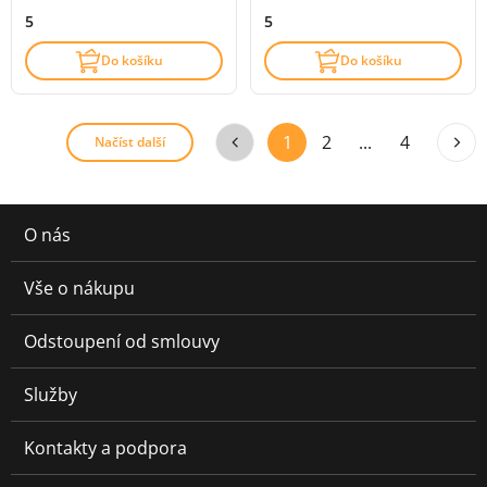
5
5
Do košíku
Do košíku
1
2
...
4
Načíst další
O nás
Vše o nákupu
Odstoupení od smlouvy
Služby
Kontakty a podpora