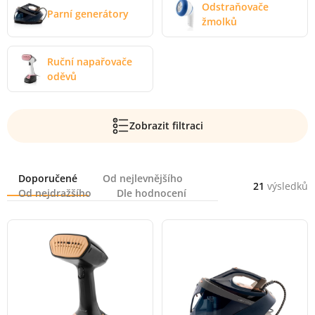
Odstraňovače
Parní generátory
žmolků
Ruční napařovače
oděvů
Zobrazit filtraci
Řazení
Doporučené
Od nejlevnějšího
21
výsledků
Od nejdražšího
Dle hodnocení