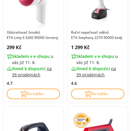
Odstraňovač žmolků
Ruční napařovač oděvů
ETA Linty II 3260 90000 červený
ETA Stephany 2270 90000 šedý
Cena s DPH:
Cena s DPH:
299 Kč
1 299 Kč
Skladem v e-shopu
u
Skladem v e-shopu
u
vás již 11. 8.
vás již 11. 8.
ihned k dispozici
na
ihned k dispozici
na
39 prodejnách
39 prodejnách
4.7
4.6
Do košíku
Do košíku