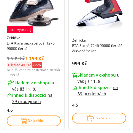
Letní výprodej
Žehlička
Žehlička
ETA Kiara bezkabelová, 1276
ETA Suchá 7246 90000 černá/
90000 černá
červená/nerez
Původní cena s DPH:
Cena s DPH:
1 599 Kč
1 199 Kč
Cena s DPH:
999 Kč
Ušetříte 400 Kč
-25%
nejnižší cena za posledních 30 dnů
Skladem v e-shopu
u
1 599 Kč
vás již 11. 8.
Skladem v e-shopu
u
ihned k dispozici
na
vás již 11. 8.
39 prodejnách
ihned k dispozici
na
39 prodejnách
4.5
4.6
Do košíku
Do košíku