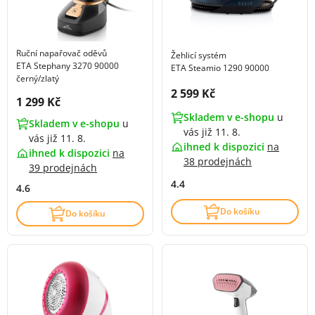
Ruční napařovač oděvů
Žehlicí systém
ETA Stephany 3270 90000
ETA Steamio 1290 90000
černý/zlatý
Cena s DPH:
2 599 Kč
Cena s DPH:
1 299 Kč
Skladem v e-shopu
u
Skladem v e-shopu
u
vás již 11. 8.
vás již 11. 8.
ihned k dispozici
na
ihned k dispozici
na
38 prodejnách
39 prodejnách
4.4
4.6
Do košíku
Do košíku