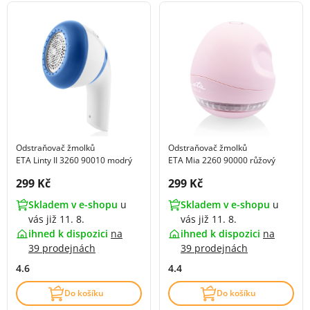
Odstraňovač žmolků
Odstraňovač žmolků
ETA Linty II 3260 90010 modrý
ETA Mia 2260 90000 růžový
Cena s DPH:
Cena s DPH:
299 Kč
299 Kč
Skladem v e-shopu
u
Skladem v e-shopu
u
vás již 11. 8.
vás již 11. 8.
ihned k dispozici
na
ihned k dispozici
na
39 prodejnách
39 prodejnách
4.6
4.4
Do košíku
Do košíku