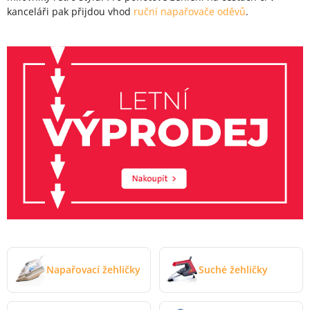
kanceláři pak přijdou vhod
ruční napařovače oděvů
.
Napařovací žehličky
Suché žehličky