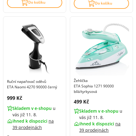
Do košíku
Do košíku
Žehlička
Ruční napařovač oděvů
ETA Sophia 1271 90000
ETA Naomi 4270 90000 černý
bílá/tyrkysová
Cena s DPH:
999 Kč
Cena s DPH:
499 Kč
Skladem v e-shopu
u
Skladem v e-shopu
u
vás již 11. 8.
vás již 11. 8.
ihned k dispozici
na
ihned k dispozici
na
39 prodejnách
39 prodejnách