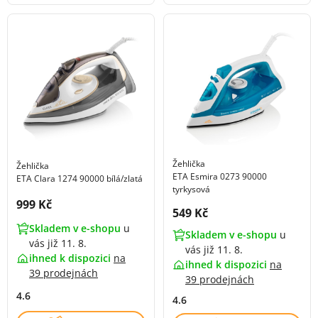
Žehlička
Žehlička
ETA Esmira 0273 90000
ETA Clara 1274 90000 bílá/zlatá
tyrkysová
Cena s DPH:
999 Kč
Cena s DPH:
549 Kč
Skladem v e-shopu
u
Skladem v e-shopu
u
vás již 11. 8.
vás již 11. 8.
ihned k dispozici
na
ihned k dispozici
na
39 prodejnách
39 prodejnách
4.6
4.6