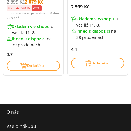
Původní cena s DPH:
Cena s DPH:
2 599 Kč
2 079 Kč
Cena s DPH:
2 599 Kč
Ušetříte 520 Kč
-20%
nejnižší cena za posledních 30 dnů
2 599 Kč
Skladem v e-shopu
u
vás již 11. 8.
Skladem v e-shopu
u
ihned k dispozici
na
vás již 11. 8.
38 prodejnách
ihned k dispozici
na
39 prodejnách
4.4
3.7
Do košíku
Do košíku
O nás
Vše o nákupu