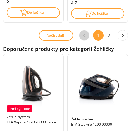
5
4.7
Do košíku
Do košíku
1
2
Načíst další
Doporučené produkty pro kategorii Žehličky
Letní výprodej
Žehlicí systém
Žehlicí systém
ETA Vapore 4290 90000 černý
ETA Steamio 1290 90000