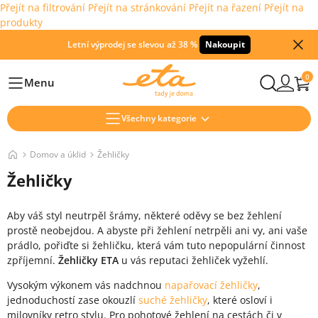
Přejít na filtrování
Přejít na stránkování
Přejít na řazení
Přejít na
produkty
Letní výprodej se slevou až 38 %
Nakoupit
0
Menu
Hlavní
Všechny kategorie
Domov a úklid
Žehličky
Žehličky
Aby váš styl neutrpěl šrámy, některé oděvy se bez žehlení
prostě neobejdou. A abyste při žehlení netrpěli ani vy, ani vaše
prádlo, pořiďte si žehličku, která vám tuto nepopulární činnost
zpříjemní.
Žehličky ETA
u vás reputaci žehliček vyžehlí.
Vysokým výkonem vás nadchnou
napařovací žehličky
,
jednoduchostí zase okouzlí
suché žehličky
, které osloví i
milovníky retro stylu. Pro pohotové žehlení na cestách či v