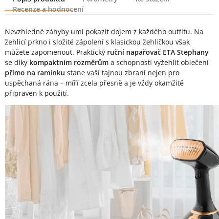
Recenze a hodnocení
Popis produktu
Nevzhledné záhyby umí pokazit dojem z každého outfitu. Na
žehlicí prkno i složité zápolení s klasickou žehličkou však
můžete zapomenout. Praktický
ruční napařovač ETA Stephany
se díky
kompaktním rozměrům
a schopnosti vyžehlit oblečení
přímo na ramínku
stane vaší tajnou zbraní nejen pro
uspěchaná rána – míří zcela přesně a je vždy okamžitě
připraven k použití.