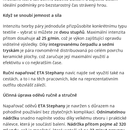
ideální podmínky pro bezstarostný čas strávený hrou.
Když se snoubí jemnost a síla
Intenzitu tvorby páry jednoduše přizpůsobíte konkrétnímu typu
textilie – vybrat si můžete ze
dvou stupňů
. Maximální intenzita
přitom dosahuje
až 25 g/min
, což je výkon zajišťující opravdu
viditelné výsledky. Díky
integrovanému čerpadlu a sedmi
tryskám
je pára rovnoměrně distribuovaná po celém povrchu
keramické plochy, což zaručuje její maximální využití a
efektivitu v co nejkratším čase.
Ruční napařovač ETA Stephany
navíc najde své využití také na
cestách, a to i na těch pracovních, kde na reprezentativním
outfitu obzvlášť záleží.
Účinná úprava oděvů ručně a stručně
Napařovač oděvů
ETA Stephany
je navržen s důrazem na
pohodlné používání bez zbytečných komplikací.
Odnímatelnou
nádržku
snadno naplníte vodou díky velkému otvoru i praktické
nálevce, která je součástí balení.
Nádržka přitom pojme až 320