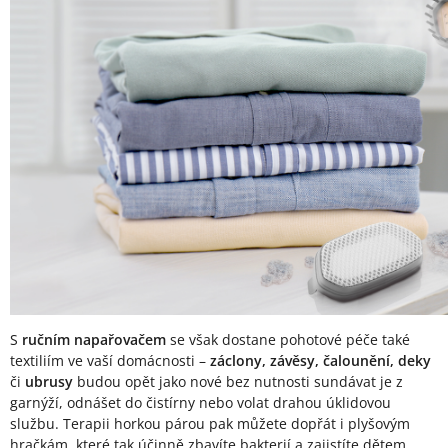
S
ručním napařovačem
se však dostane pohotové péče také
textiliím ve vaší domácnosti –
záclony, závěsy, čalounění, deky
či
ubrusy
budou opět jako nové bez nutnosti sundávat je z
garnýží, odnášet do čistírny nebo volat drahou úklidovou
službu. Terapii horkou párou pak můžete dopřát i plyšovým
hračkám, které tak účinně zbavíte bakterií a zajistíte dětem