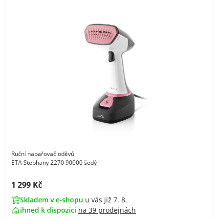
Ruční napařovač oděvů
ETA Stephany 2270 90000 šedý
Cena s DPH:
1 299 Kč
Skladem v e-shopu
u vás již 7. 8.
ihned k dispozici
na
39 prodejnách