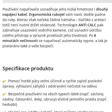
Používání napařovače usnadňuje jeho nízká hmotnost i
dlouhý
napájecí kabel
.
Ergonomická rukojeť
vám navíc skvěle padne
do ruky, kterou však nečeká žádná námaha – tlačítko s aretací
totiž není nutné držet stisknuté. Technologie
ANTI CALC
pak
zabraňuje usazování vodního kamene, což usnadní údržbu
celého přístroje a výrazně prodlouží jeho životnost. Po
8
minutách nečinnosti
se napařovač automaticky vypne, a tak je
postaráno také o vaše bezpečí.
Specifikace produktu
Pomocí horké páry velmi účinně a rychle zajistí poslední
úpravy, vyhlazení záhybů i odstranění nečistot na oděvu
Bezpečné používání na všech typech látek (např. záclony,
závěsy, čalounění, deky, ubrusy) včetně jemného prádla (např.
hedvábí)