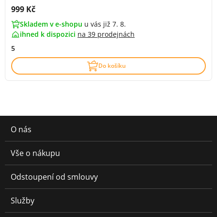
Cena s DPH:
999 Kč
Skladem v e-shopu
u vás již 7. 8.
ihned k dispozici
na
39 prodejnách
5
Do košíku
O nás
Vše o nákupu
Odstoupení od smlouvy
Služby