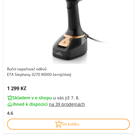
Ruční napařovač oděvů
ETA Stephany 3270 90000 černý/zlatý
Cena s DPH:
1 299 Kč
Skladem v e-shopu
u vás již 7. 8.
ihned k dispozici
na
39 prodejnách
4.6
Do košíku