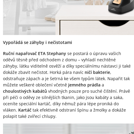
Vypořádá se záhyby i nečistotami
Ruční napařovač ETA Stephany
se postará o úpravu vašich
oděvů těsně před odchodem z domu – vyhladí nechtěné
záhyby, látku viditelně osvěží a díky speciálnímu nástavci ji také
dokáže zbavit nečistot. Horká pára navíc
ničí bakterie
,
odstraňuje zápach a je šetrná ke všem typům látek. Napařit tak
můžete veškeré oblečení včetně
jemného prádla
a
choulostivých kabátů
vhodných pouze pro suché čištění. Právě
při péči o oděvy ze silnějších tkanin, jako jsou kabáty a saka,
oceníte speciální kartáč, díky němuž pára lépe proniká do
vláken.
Kartáč
tak efektivně odstraní špínu a žmolky a dokáže
polapit také zvířecí chlupy.