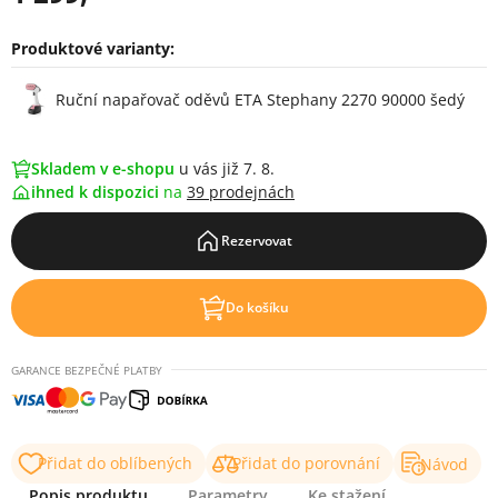
Produktové varianty:
Varianty
Ruční napařovač oděvů ETA Stephany 2270 90000 šedý
Skladem v e-shopu
u vás již 7. 8.
ihned k dispozici
na
39 prodejnách
Rezervovat
Do košíku
GARANCE BEZPEČNÉ PLATBY
Přidat do oblíbených
Přidat do porovnání
Návod
Popis produktu
Parametry
Ke stažení