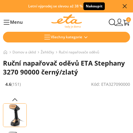
Letní výprodej se slevou až 38 %
Nakoupit
0
Menu
Hlavní
Všechny kategorie
Domov a úklid
Žehličky
Ruční napařovače oděvů
Ruční napařovač oděvů ETA Stephany
3270 90000 černý/zlatý
4.6
(151)
Kód: ETA327090000
Hodnocení: 4.6 z 5 (151 recenzí)