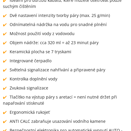
Ideální pro údržbu kabátů, které můžete ošetřovat pouze
suchým čištěním
Dvě nastavení intenzity tvorby páry (max. 25 g/min)
Odnímatelná nádržka na vodu pro snadné plnění
Možnost použití vody z vodovodu
Objem nádrže: cca 320 ml = až 23 minut páry
Keramická plocha se 7 tryskami
Integrované čerpadlo
Světelná signalizace nahřívání a připravené páry
Kontrolka doplnění vody
Zvuková signalizace
Tlačítko na výstup páry s aretací = není nutné držet při
napařování stisknuté
Ergonomická rukojeť
ANTI CALC zabraňuje usazování vodního kamene
Bezpečnostní elektronika pro automatické vypnutí AUTO -