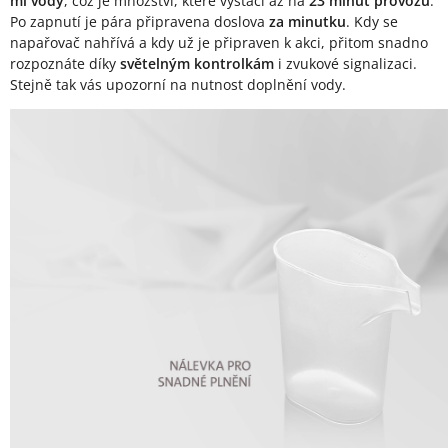
ml vody
, což je množství, které vystačí až na
23 minut provozu
.
Po zapnutí je pára připravena doslova
za minutku
. Kdy se
napařovač nahřívá a kdy už je připraven k akci, přitom snadno
rozpoznáte díky
světelným kontrolkám
i zvukové signalizaci.
Stejně tak vás upozorní na nutnost doplnění vody.