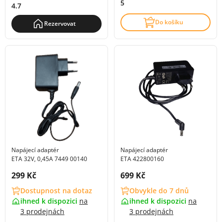
5
4.7
Do košíku
Rezervovat
Napájecí adaptér
Napájecí adaptér
ETA 422800160
ETA 32V, 0,45A 7449 00140
Cena s DPH:
Cena s DPH:
699 Kč
299 Kč
Obvykle do 7 dnů
Dostupnost na dotaz
ihned k dispozici
na
ihned k dispozici
na
3 prodejnách
3 prodejnách