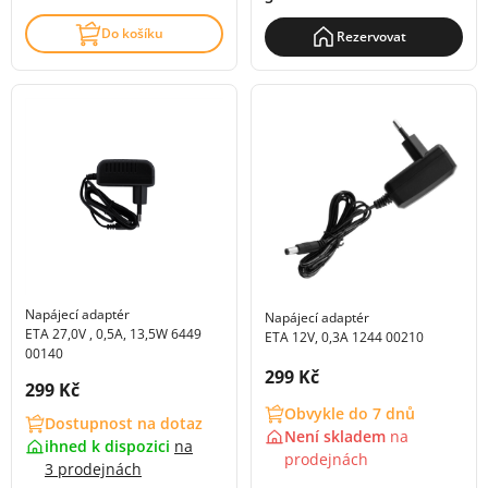
Do košíku
Rezervovat
Napájecí adaptér
Napájecí adaptér
ETA 27,0V , 0,5A, 13,5W 6449
ETA 12V, 0,3A 1244 00210
00140
Cena s DPH:
299 Kč
Cena s DPH:
299 Kč
Obvykle do 7 dnů
Dostupnost na dotaz
Není skladem
na
ihned k dispozici
na
prodejnách
3 prodejnách