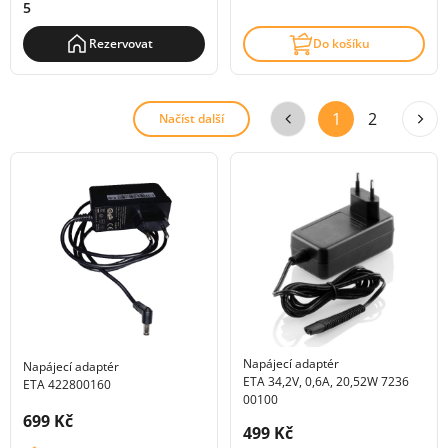
5
Do košíku
Rezervovat
1
2
Načíst další
Napájecí adaptér
Napájecí adaptér
ETA 34,2V, 0,6A, 20,52W 7236
ETA 422800160
00100
Cena s DPH:
699 Kč
Cena s DPH:
499 Kč