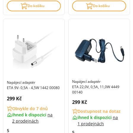
Do košíku
Do košíku
Napájecí adaptér
Napájecí adaptér
ETA 22,0V, 0,5A, 11,0W 4449
ETA 9V- 0,5A - 4,5W 1442 00080
00140
Cena s DPH:
299 Kč
Cena s DPH:
299 Kč
Obvykle do 7 dnů
Dostupnost na dotaz
ihned k dispozici
na
ihned k dispozici
na
2 prodejnách
1 prodejnách
5
5