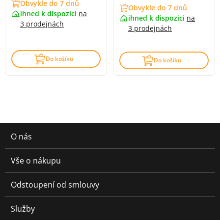
Obvykle do 7 dnů
Obvykle do 7 dnů
ihned k dispozici
na
ihned k dispozici
na
3 prodejnách
3 prodejnách
Do košíku
Do košíku
O nás
Vše o nákupu
Odstoupení od smlouvy
Služby