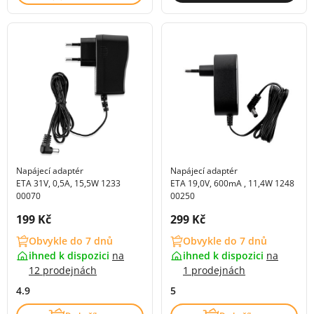
Napájecí adaptér
Napájecí adaptér
ETA 31V, 0,5A, 15,5W 1233
ETA 19,0V, 600mA , 11,4W 1248
00070
00250
Cena s DPH:
Cena s DPH:
199 Kč
299 Kč
Obvykle do 7 dnů
Obvykle do 7 dnů
ihned k dispozici
na
ihned k dispozici
na
12 prodejnách
1 prodejnách
4.9
5