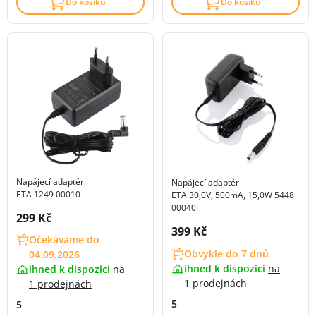
Do košíku
Do košíku
Napájecí adaptér
Napájecí adaptér
ETA 1249 00010
ETA 30,0V, 500mA, 15,0W 5448
00040
Cena s DPH:
299 Kč
Cena s DPH:
399 Kč
Očekáváme do
Obvykle do 7 dnů
04.09.2026
ihned k dispozici
na
ihned k dispozici
na
1 prodejnách
1 prodejnách
5
5