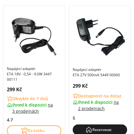
Napájecí adaptér
Napájecí adaptér
ETA 18V - 0,5A - 9.0W 3447
ETA 27V 500mA 5449 00060
00111
Cena s DPH:
299 Kč
Cena s DPH:
299 Kč
Dostupnost na dotaz
Obvykle do 7 dnů
ihned k dispozici
na
ihned k dispozici
na
2 prodejnách
3 prodejnách
5
4.7
Rezervovat
Do košíku