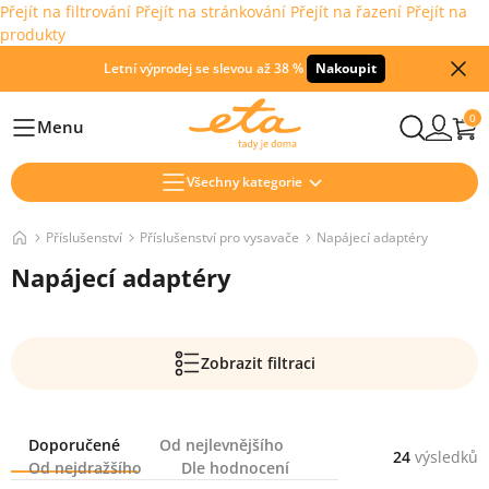
Přejít na filtrování
Přejít na stránkování
Přejít na řazení
Přejít na
produkty
Letní výprodej se slevou až 38 %
Nakoupit
0
Menu
Hlavní
Všechny kategorie
Příslušenství
Příslušenství pro vysavače
Napájecí adaptéry
Napájecí adaptéry
Zobrazit filtraci
Řazení
Doporučené
Od nejlevnějšího
24
výsledků
Od nejdražšího
Dle hodnocení