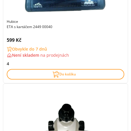
Hubice
ETA s kartáčem 2449 00040
Cena s DPH:
599 Kč
Obvykle do 7 dnů
Není skladem
na
prodejnách
4
Do košíku