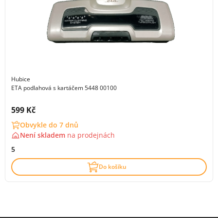
Hubice
ETA podlahová s kartáčem 5448 00100
Cena s DPH:
599 Kč
Obvykle do 7 dnů
Není skladem
na
prodejnách
5
Do košíku