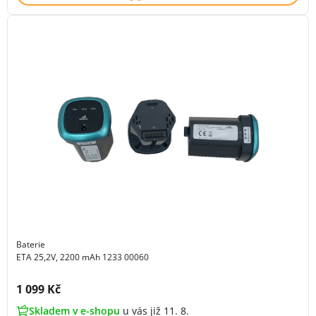
Baterie
ETA 25,2V, 2200 mAh 1233 00060
Cena s DPH:
1 099 Kč
Skladem v e-shopu
u vás již 11. 8.