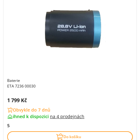
Baterie
ETA 7236 00030
Cena s DPH:
1 799 Kč
Obvykle do 7 dnů
ihned k dispozici
na
4 prodejnách
5
Do košíku