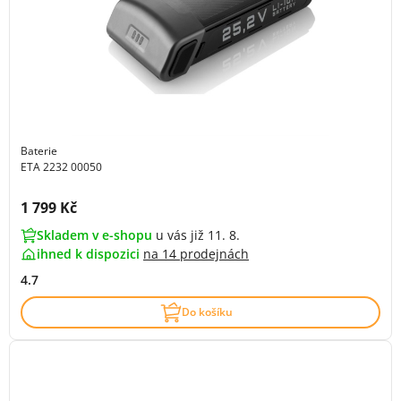
Baterie
ETA 2232 00050
Cena s DPH:
1 799 Kč
Skladem v e-shopu
u vás již 11. 8.
ihned k dispozici
na
14 prodejnách
4.7
Do košíku