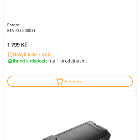
Baterie
ETA 7236 00031
Cena s DPH:
1 799 Kč
Obvykle do 7 dnů
ihned k dispozici
na
1 prodejnách
Do košíku