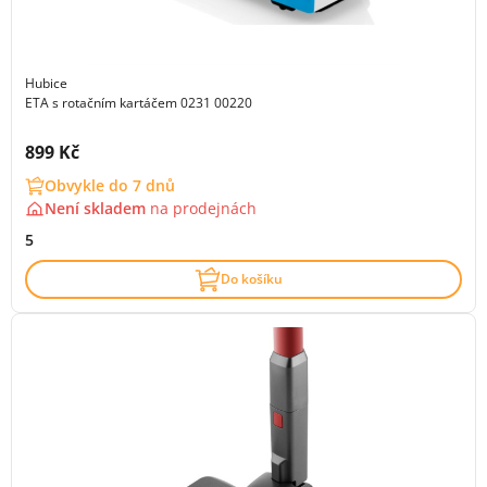
Hubice
ETA s rotačním kartáčem 0231 00220
Cena s DPH:
899 Kč
Obvykle do 7 dnů
Není skladem
na
prodejnách
5
Do košíku