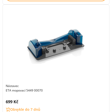
Nástavec
ETA mopovací 5449 00070
Cena s DPH:
699 Kč
Obvykle do 7 dnů