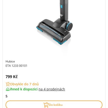
Hubice
ETA 1233 00101
Cena s DPH:
799 Kč
Obvykle do 7 dnů
ihned k dispozici
na
4 prodejnách
5
Do košíku