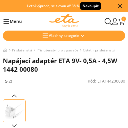
Letní výprodej se slevou až 38 %
Nakoupit
0
Menu
Hlavní
Všechny kategorie
Příslušenství
Příslušenství pro vysavače
Ostatní příslušenství
Napájecí adaptér ETA 9V- 0,5A - 4,5W
1442 00080
5
(2)
Kód: ETA144200080
Hodnocení: 5 z 5 (2 recenzí)