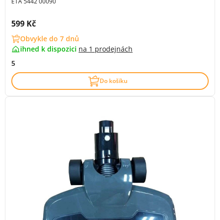
ETA 5442 00090
Cena s DPH:
599 Kč
Obvykle do 7 dnů
ihned k dispozici
na
1 prodejnách
5
Do košíku