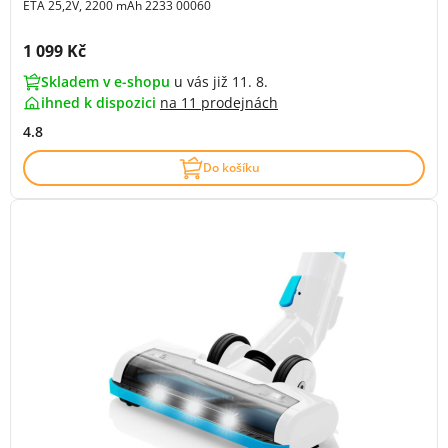
ETA 25,2V, 2200 mAh 2233 00060
Cena s DPH:
1 099 Kč
Skladem v e-shopu
u vás již 11. 8.
ihned k dispozici
na
11 prodejnách
4.8
Do košíku