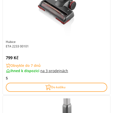
Hubice
ETA 2233 00101
Cena s DPH:
799 Kč
Obvykle do 7 dnů
ihned k dispozici
na
3 prodejnách
5
Do košíku