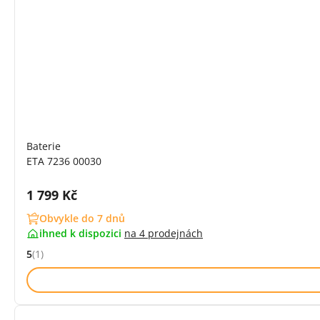
Baterie
ETA 7236 00030
Cena s DPH:
1 799 Kč
Obvykle do 7 dnů
ihned k dispozici
na
4 prodejnách
5
(1)
Hodnocení: 5 z 5 (1 recenzí)