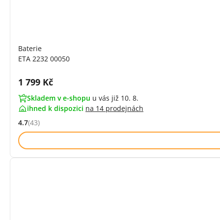
Baterie
ETA 2232 00050
Cena s DPH:
1 799 Kč
Skladem v e-shopu
u vás již 10. 8.
ihned k dispozici
na
14 prodejnách
4.7
(43)
Hodnocení: 4.7 z 5 (43 recenzí)