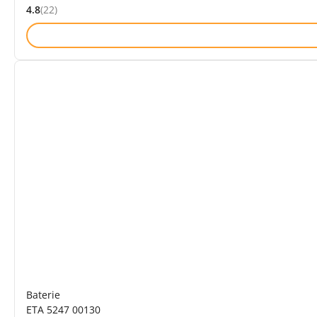
4.8
(22)
Hodnocení: 4.8 z 5 (22 recenzí)
Baterie
ETA 5247 00130