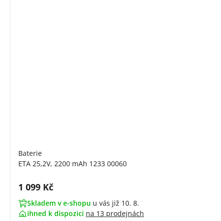
Baterie
ETA 25,2V, 2200 mAh 1233 00060
Cena s DPH:
1 099 Kč
Skladem v e-shopu
u vás již 10. 8.
ihned k dispozici
na
13 prodejnách