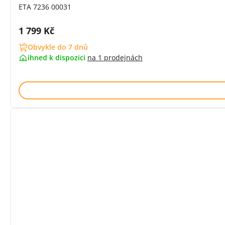
ETA 7236 00031
Cena s DPH:
1 799 Kč
Obvykle do 7 dnů
ihned k dispozici
na
1 prodejnách