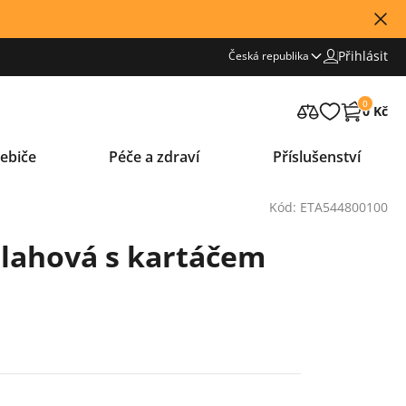
Přihlásit
Česká republika
0
0 Kč
ebiče
Péče a zdraví
Příslušenství
Kód: ETA544800100
lahová s kartáčem