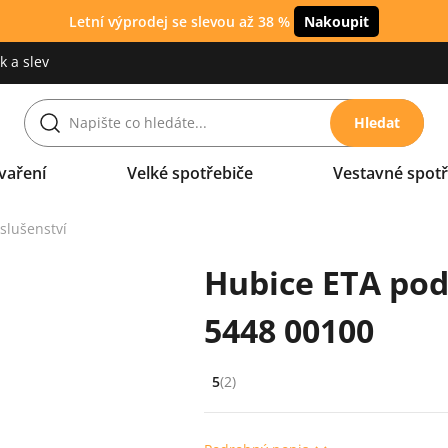
Letní výprodej se slevou až 38 %
Nakoupit
 a slev
Hledat
vaření
Velké spotřebiče
Vestavné spotř
íslušenství
Hubice ETA pod
5448 00100
5
(2)
Hodnocení: 5 z 5 (2 recenzí)