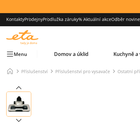
Kontakty
Prodejny
Prodlužka záruky
% Aktuální akce
Odběr novinek
Domov a úklid
Kuchyně a 
Menu
Příslušenství
Příslušenství pro vysavače
Ostatní př