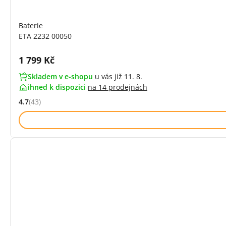
Baterie
ETA 2232 00050
Cena s DPH:
1 799 Kč
Skladem v e-shopu
u vás již 11. 8.
ihned k dispozici
na
14 prodejnách
4.7
(43)
Hodnocení: 4.7 z 5 (43 recenzí)