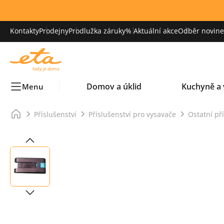
Kontakty
Prodejny
Prodlužka záruky
% Aktuální akce
Odběr novinek
Domov a úklid
Kuchyně a 
Menu
Příslušenství
Příslušenství pro vysavače
Ostatní př