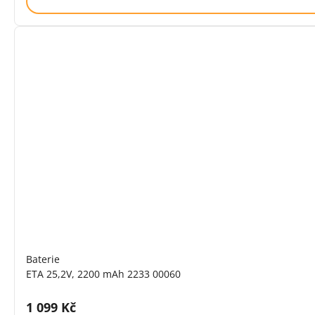
Baterie
ETA 25,2V, 2200 mAh 2233 00060
Cena s DPH:
1 099 Kč