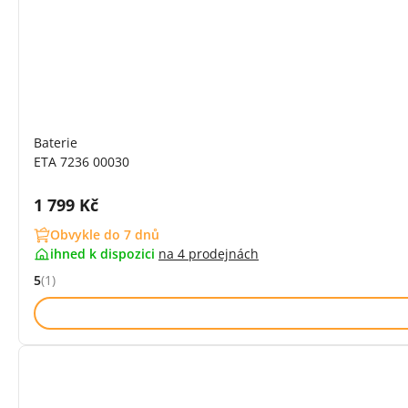
Baterie
ETA 7236 00030
Cena s DPH:
1 799 Kč
Obvykle do 7 dnů
ihned k dispozici
na
4 prodejnách
5
(1)
Hodnocení: 5 z 5 (1 recenzí)