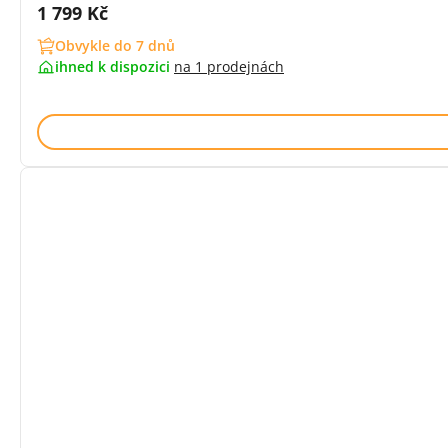
Cena s DPH:
1 799 Kč
Obvykle do 7 dnů
ihned k dispozici
na
1 prodejnách