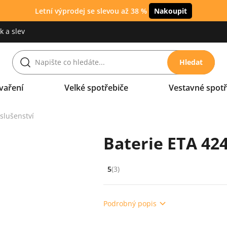
Letní výprodej se slevou až 38 %
Nakoupit
 a slev
Hledat
vaření
Velké spotřebiče
Vestavné spotř
íslušenství
Baterie ETA 42
5
(3)
Hodnocení: 5 z 5 (3 recenzí)
Podrobný popis