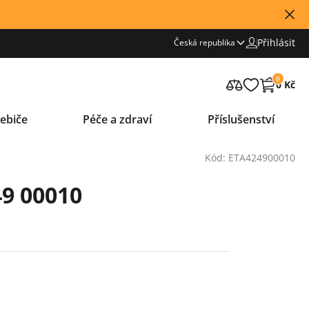
Přihlásit
Česká republika
0
0 Kč
ebiče
Péče a zdraví
Příslušenství
Kód: ETA424900010
49 00010