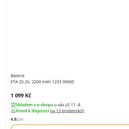
Baterie
ETA 25,2V, 2200 mAh 1233 00060
Cena s DPH:
1 099 Kč
Skladem v e-shopu
u vás již 11. 8.
ihned k dispozici
na
13 prodejnách
4.8
(24)
Hodnocení: 4.8 z 5 (24 recenzí)