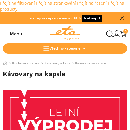
Přejít na filtrování
Přejít na stránkování
Přejít na řazení
Přejít na
produkty
Letní výprodej se slevou až 38 %
Nakoupit
0
Menu
Hlavní
Všechny kategorie
Kuchyně a vaření
Kávovary a káva
Kávovary na kapsle
Kávovary na kapsle