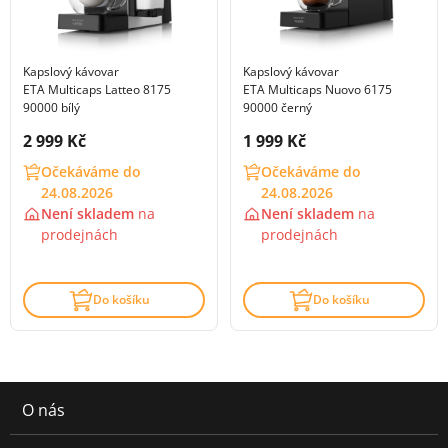
Kapslový kávovar
Kapslový kávovar
ETA Multicaps Latteo 8175
ETA Multicaps Nuovo 6175
90000 bílý
90000 černý
Cena s DPH:
Cena s DPH:
2 999 Kč
1 999 Kč
Očekáváme do
Očekáváme do
24.08.2026
24.08.2026
Není skladem
na
Není skladem
na
prodejnách
prodejnách
Do košíku
Do košíku
O nás