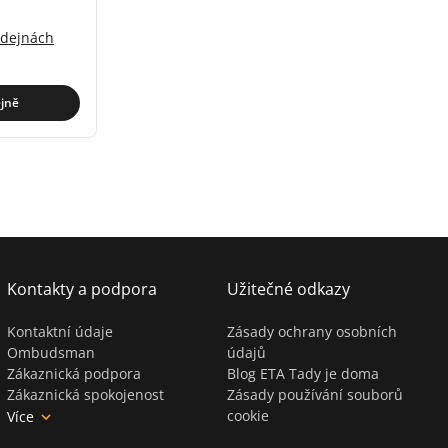
odejnách
í)
jně
Kontakty a podpora
Užitečné odkazy
Kontaktní údaje
Zásady ochrany osobních
Ombudsman
údajů
Zákaznická podpora
Blog ETA Tady je doma
Zákaznická spokojenost
Zásady používání souborů
cookie
Více