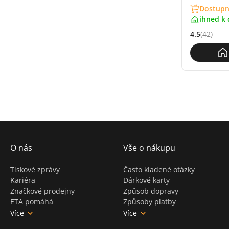
Dostupn
ihned k 
4.5
(42)
Hodnocení: 
O nás
Vše o nákupu
Tiskové zprávy
Často kladené otázky
Kariéra
Dárkové karty
Značkové prodejny
Způsob dopravy
ETA pomáhá
Způsoby platby
Více
Více