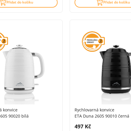
Přidat do košíku
Přidat do košíku
á konvice
Rychlovarná konvice
605 90020 bílá
ETA Duna 2605 90010 černá
DPH:
Cena s DPH:
497 Kč