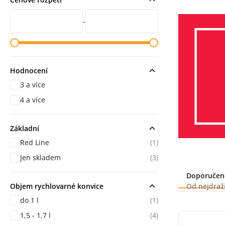
Cena od
Cena do
-
Hodnocení
3 a více
hodnocení
4 a více
hodnocení
Základní
Red Line
(1)
Jen skladem
(3)
Řazení
Doporučen
Objem rychlovarné konvice
Od nejdraž
do 1 l
(1)
1,5 - 1,7 l
(4)