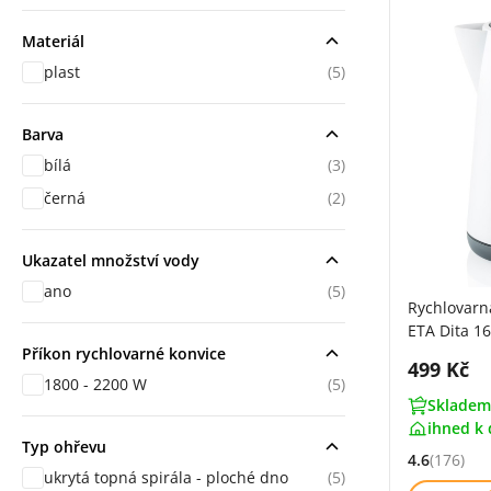
Materiál
plast
(5)
Barva
bílá
(3)
černá
(2)
Ukazatel množství vody
ano
(5)
Rychlovarn
ETA Dita 16
Příkon rychlovarné konvice
Cena s 
499 Kč
1800 - 2200 W
(5)
Skladem
ihned k 
Typ ohřevu
4.6
(176)
Hodnocení: 
ukrytá topná spirála - ploché dno
(5)