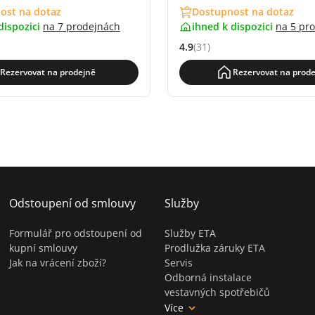
ost na dotaz
Dostupnost na dotaz
dispozici
na
7 prodejnách
ihned k dispozici
na
5 pr
4.9
(31)
4.5 z 5 (42 recenzí)
Hodnocení: 4.9 z 5 (31 recenz
Rezervovat na prodejně
Rezervovat na prode
Odstoupení od smlouvy
Služby
Formulář pro odstoupení od
Služby ETA
kupní smlouvy
Prodlužka záruky ETA
Jak na vrácení zboží?
Servis
Odborná instalace
vestavných spotřebičů
Více