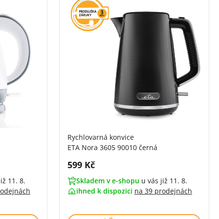
Rychlovarná konvice
ETA Nora 3605 90010 černá
Cena s DPH:
599 Kč
iž 11. 8.
Skladem v e-shopu
u vás již 11. 8.
rodejnách
ihned k dispozici
na
39 prodejnách
zí)