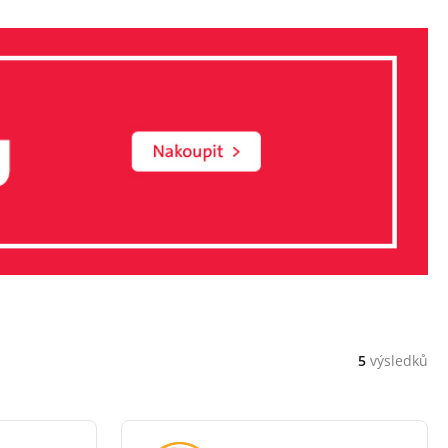
5
výsledků