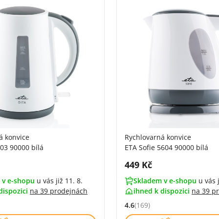
á konvice
Rychlovarná konvice
03 90000 bílá
ETA Sofie 5604 90000 bílá
DPH:
Cena s DPH:
449 Kč
 v e-shopu
u vás již 11. 8.
Skladem v e-shopu
u vás j
dispozici
na
39 prodejnách
ihned k dispozici
na
39 p
4.6
(169)
4.6 z 5 (176 recenzí)
Hodnocení: 4.6 z 5 (169 recen