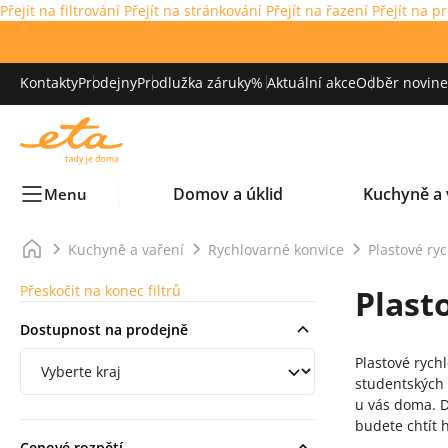
Přejít na filtrování
Přejít na stránkování
Přejít na řazení
Přejít na p
Kontakty
Prodejny
Prodlužka záruky
% Aktuální akce
Odběr novinek
Domov a úklid
Kuchyně a 
Menu
Kuchyně a vaření
Rychlovarné konvice
Plastové ry
Přeskočit na konec filtrů
Plast
Dostupnost na prodejně
Filtrování podle regionu
Plastové rych
studentských 
u vás doma. D
budete chtít 
Cenové rozpětí