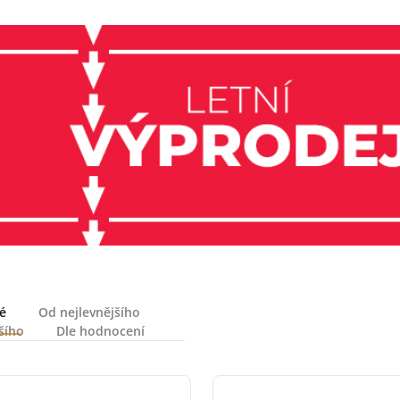
é
Od nejlevnějšího
šího
Dle hodnocení