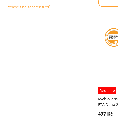
Přeskočit na začátek filtrů
Red Line
Rychlovarn
ETA Duna 2
Cena s 
497 Kč