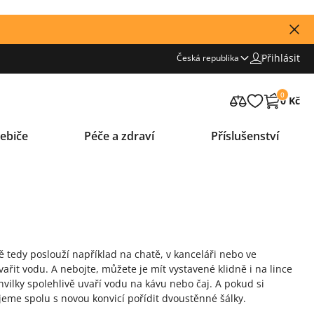
Přihlásit
Česká republika
0
0 Kč
ebiče
Péče a zdraví
Příslušenství
ě tedy poslouží například na chatě, v kanceláři nebo ve
řit vodu. A nebojte, můžete je mít vystavené klidně i na lince
ilky spolehlivě uvaří vodu na kávu nebo čaj. A pokud si
jeme spolu s novou konvicí pořídit dvoustěnné šálky.