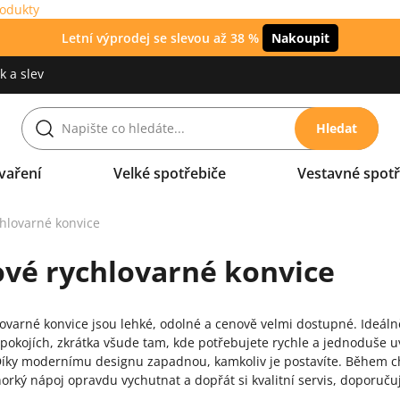
rodukty
Letní výprodej se slevou až 38 %
Nakoupit
 a slev
Hledat
vaření
Velké spotřebiče
Vestavné spotř
chlovarné konvice
ové rychlovarné konvice
lovarné konvice jsou lehké, odolné a cenově velmi dostupné. Ideáln
pokojích, zkrátka všude tam, kde potřebujete rychle a jednoduše uva
íky modernímu designu zapadnou, kamkoliv je postavíte. Během chv
horký nápoj opravdu vychutnat a dopřát si kvalitní servis, doporuču