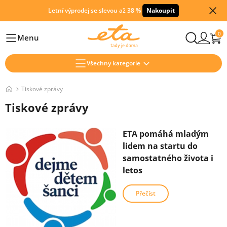
Letní výprodej se slevou až 38 %
Nakoupit
0
Menu
Hlavní
Všechny kategorie
Tiskové zprávy
Tiskové zprávy
ETA pomáhá mladým
lidem na startu do
samostatného života i
letos
Přečíst