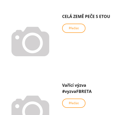
CELÁ ZEMĚ PEČE S ETOU
Přečíst
Vařící výzva
#vyzvaFBRETA
Přečíst