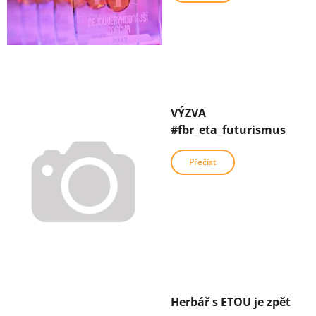
VÝZVA
#fbr_eta_futurismus
Přečíst
Herbář s ETOU je zpět