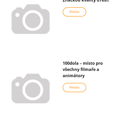
Značkou kvality dTest!
Přečíst
100dola – místo pro
všechny filmaře a
animátory
Přečíst