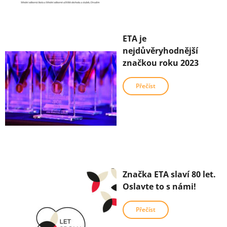
ETA je
nejdůvěryhodnější
značkou roku 2023
Přečíst
Značka ETA slaví 80 let.
Oslavte to s námi!
Přečíst