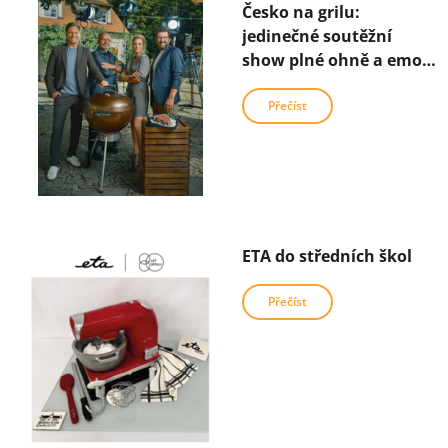
Česko na grilu:
jedinečné soutěžní
show plné ohně a emocí
na Primě a prima+
Přečíst
ETA do středních škol
Přečíst