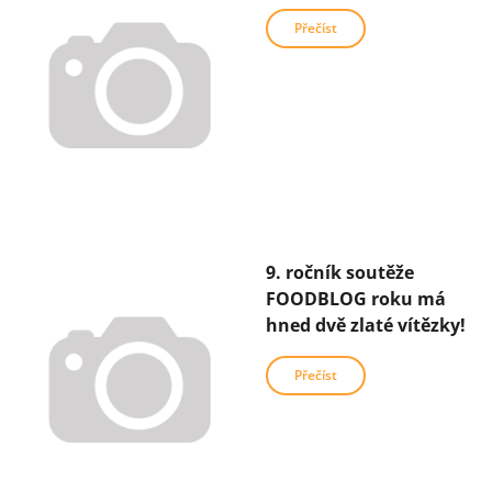
Přečíst
9. ročník soutěže
FOODBLOG roku má
hned dvě zlaté vítězky!
Přečíst