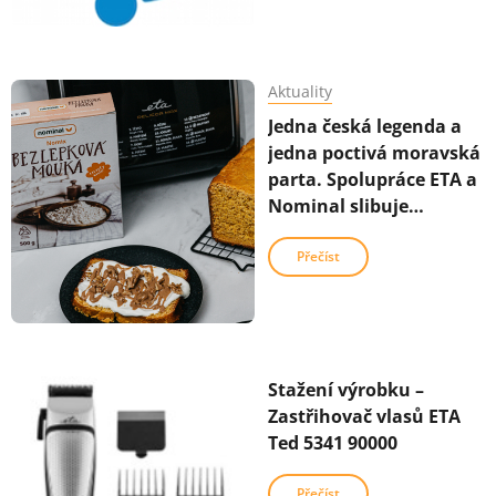
Aktuality
Jedna česká legenda a
jedna poctivá moravská
parta. Spolupráce ETA a
Nominal slibuje
zaručené výsledky v
kuchyni
Přečíst
Stažení výrobku –
Zastřihovač vlasů ETA
Ted 5341 90000
Přečíst