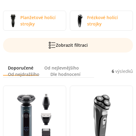
Planžetové holící
Frézkové holící
strojky
strojky
Zobrazit filtraci
Řazení
Doporučené
Od nejlevnějšího
6
výsledků
Od nejdražšího
Dle hodnocení