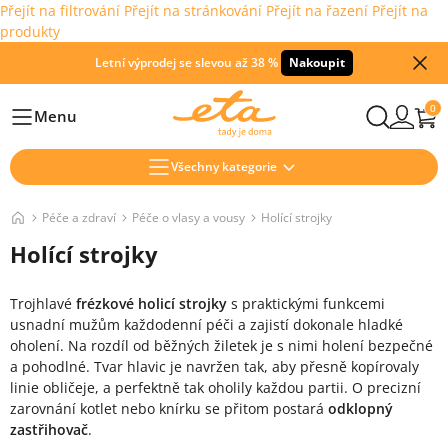
Přejít na filtrování
Přejít na stránkování
Přejít na řazení
Přejít na
produkty
Letní výprodej se slevou až 38 %
Nakoupit
0
Menu
Hlavní
Všechny kategorie
Péče a zdraví
Péče o vlasy a vousy
Holící strojky
Holící strojky
Trojhlavé
frézkové holicí strojky
s praktickými funkcemi
usnadní mužům každodenní péči a zajistí dokonale hladké
oholení. Na rozdíl od běžných žiletek je s nimi holení bezpečné
a pohodlné. Tvar hlavic je navržen tak, aby přesně kopírovaly
linie obličeje, a perfektně tak oholily každou partii. O precizní
zarovnání kotlet nebo knírku se přitom postará
odklopný
zastřihovač
.