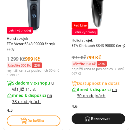
Red Line
Letní výprodej
Letní výprodej
Holicí strojek
Holicí strojek
ETA Victor 6343 90000 černý/
ETA Christoph 3343 90000 černý
šedý
Původní cena s DPH:
Cena s DPH:
997 Kč
799 Kč
Původní cena s DPH:
Cena s DPH:
1 299 Kč
999 Kč
Ušetříte 198 Kč
-20%
Ušetříte 300 Kč
-23%
nejnižší cena za posledních 30 dnů
nejnižší cena za posledních 30 dnů
997 Kč
1 299 Kč
Skladem v e-shopu
u
Dostupnost na dotaz
vás již 11. 8.
ihned k dispozici
na
ihned k dispozici
na
30 prodejnách
38 prodejnách
4.6
4.3
Rezervovat
Do košíku