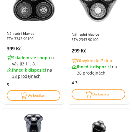
Náhradní hlavice
Náhradní hlavice
ETA 3343 90100
ETA 2343 90100
Cena s DPH:
399 Kč
Cena s DPH:
299 Kč
Skladem v e-shopu
u
Obvykle do 7 dnů
vás již 11. 8.
ihned k dispozici
na
ihned k dispozici
na
38 prodejnách
38 prodejnách
4.3
5
Do košíku
Do košíku