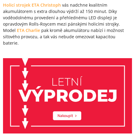
Holicí strojek ETA Christoph
vás nadchne kvalitním
akumulátorem s extra dlouhou výdrží až 150 minut. Díky
voděodolnému provedení a přehlednému LED displeji je
opravdovým Rolls-Roycem mezi pánskými holicími strojky.
Model
ETA Charlie
pak kromě akumulátoru nabízí i možnost
síťového provozu, a tak vás nebude omezovat kapacitou
baterie.