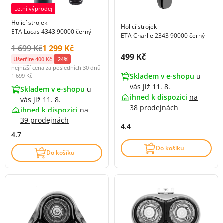
Letní výprodej
Holicí strojek
Holicí strojek
ETA Lucas 4343 90000 černý
ETA Charlie 2343 90000 černý
Původní cena s DPH:
Cena s DPH:
1 699 Kč
1 299 Kč
Cena s DPH:
499 Kč
Ušetříte 400 Kč
-24%
nejnižší cena za posledních 30 dnů
Skladem v e-shopu
u
1 699 Kč
vás již 11. 8.
Skladem v e-shopu
u
ihned k dispozici
na
vás již 11. 8.
38 prodejnách
ihned k dispozici
na
39 prodejnách
4.4
4.7
Do košíku
Do košíku