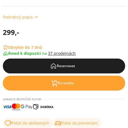
Podrobný popis
299,-
Obvykle do 7 dnů
ihned k dispozici
na
37 prodejnách
Rezervovat
Do košíku
GARANCE BEZPEČNÉ PLATBY
Přidat do oblíbených
Přidat do porovnání