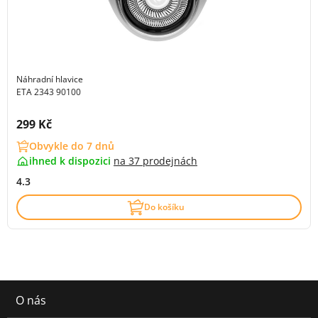
Náhradní hlavice
ETA 2343 90100
Cena s DPH:
299 Kč
Obvykle do 7 dnů
ihned k dispozici
na
37 prodejnách
4.3
Do košíku
O nás