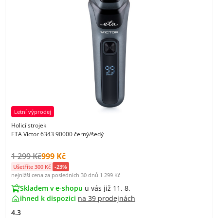
Letní výprodej
Holicí strojek
ETA Victor 6343 90000 černý/šedý
Původní cena s DPH:
Cena s DPH:
1 299 Kč
999 Kč
Ušetříte 300 Kč
-23%
nejnižší cena za posledních 30 dnů
1 299 Kč
Skladem v e-shopu
u vás již 11. 8.
ihned k dispozici
na
39 prodejnách
4.3