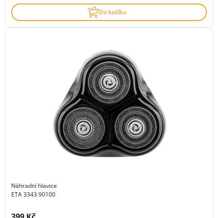
Do košíku
Náhradní hlavice
ETA 3343 90100
Cena s DPH:
399 Kč