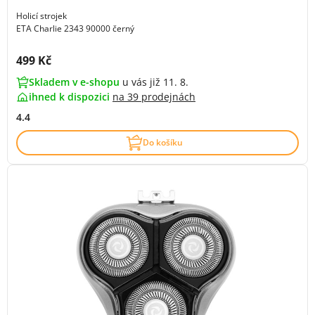
Holicí strojek
ETA Charlie 2343 90000 černý
Cena s DPH:
499 Kč
Skladem v e-shopu
u vás již 11. 8.
ihned k dispozici
na
39 prodejnách
4.4
Do košíku