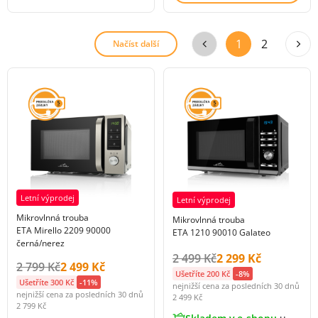
1
2
Načíst další
Letní výprodej
Letní výprodej
Mikrovlnná trouba
Mikrovlnná trouba
ETA Mirello 2209 90000
ETA 1210 90010 Galateo
černá/nerez
Původní cena s DPH:
Cena s DPH:
2 499 Kč
2 299 Kč
Původní cena s DPH:
Cena s DPH:
2 799 Kč
2 499 Kč
Ušetříte 200 Kč
-8%
Ušetříte 300 Kč
-11%
nejnižší cena za posledních 30 dnů
nejnižší cena za posledních 30 dnů
2 499 Kč
2 799 Kč