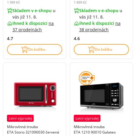
1 999 Kč
1 899 Kč
Skladem v e-shopu
u
Skladem v e-shopu
u
vás již 11. 8.
vás již 11. 8.
ihned k dispozici
na
ihned k dispozici
na
37 prodejnách
38 prodejnách
4.7
4.6
Do košíku
Do košíku
Letní výprodej
Letní výprodej
Mikrovlnná trouba
Mikrovlnná trouba
ETA Storio 321090030 červená
ETA 1210 90010 Galateo