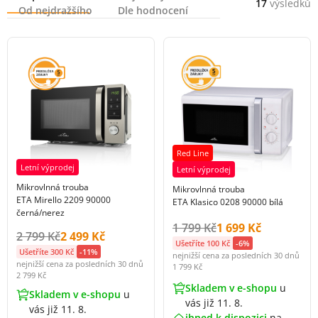
17
výsledků
Od nejdražšího
Dle hodnocení
Red Line
Letní výprodej
Letní výprodej
Mikrovlnná trouba
Mikrovlnná trouba
ETA Mirello 2209 90000
ETA Klasico 0208 90000 bílá
černá/nerez
Původní cena s DPH:
Cena s DPH:
1 799 Kč
1 699 Kč
Původní cena s DPH:
Cena s DPH:
2 799 Kč
2 499 Kč
Ušetříte 100 Kč
-6%
Ušetříte 300 Kč
-11%
nejnižší cena za posledních 30 dnů
nejnižší cena za posledních 30 dnů
1 799 Kč
2 799 Kč
Skladem v e-shopu
u
Skladem v e-shopu
u
vás již 11. 8.
vás již 11. 8.
ihned k dispozici
na