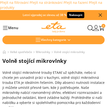
Přejít na filtrování
Přejít na stránkování
Přejít na řazení
Přejít na
produkty
Letní výprodej se slevou až 38 %
Nakoupit
0
Menu
Hlavní
Všechny kategorie
Velké spotřebiče
Mikrovlnky
Volně stojící mikrovlnky
Volně stojící mikrovlnky
Volně stojící mikrovlnné trouby ETA
Ať už spěcháte, nebo si
chcete jen usnadnit práci v kuchyni, volně stojící mikrovlnná
trouba ETA je ideálním řešením. Díky absenci nutnosti instalace
ji můžete umístit přesně tam, kde ji potřebujete. Naše
mikrovlnky nabízí rovnoměrný ohřev, efektivní rozmrazování a
jednoduché ovládání, které zvládne každý. Prohlédněte si naši
nabídku a vyberte si spolehlivého pomocníka pro každodenní