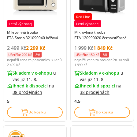
Red Line
Letní výprodej
Letní výprodej
Mikrovlnná trouba
Mikrovlnná trouba
ETA Storio 321090040 béžová
ETA 120990020 černá/stříbrná
Původní cena s DPH:
Cena s DPH:
Původní cena s DPH:
Cena s DPH:
2 499 Kč
2 299 Kč
1 999 Kč
1 849 Kč
Ušetříte 200 Kč
-8%
Ušetříte 150 Kč
-8%
nejnižší cena za posledních 30 dnů
nejnižší cena za posledních 30 dnů
2 499 Kč
1 999 Kč
Skladem v e-shopu
u
Skladem v e-shopu
u
vás již 11. 8.
vás již 11. 8.
ihned k dispozici
na
ihned k dispozici
na
38 prodejnách
38 prodejnách
5
4.5
Do košíku
Do košíku