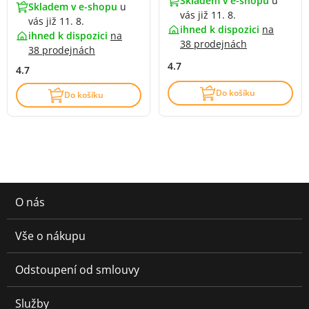
Skladem v e-shopu
u
Skladem v e-shopu
u
vás již 11. 8.
vás již 11. 8.
ihned k dispozici
na
ihned k dispozici
na
38 prodejnách
38 prodejnách
4.7
4.7
Do košíku
Do košíku
O nás
Vše o nákupu
Odstoupení od smlouvy
Služby