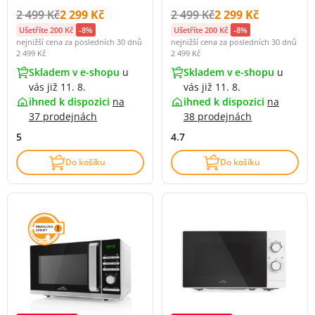
Původní cena s DPH:
Cena s DPH:
Původní cena s DPH:
Cena s DPH:
2 499 Kč
2 299 Kč
2 499 Kč
2 299 Kč
Ušetříte 200 Kč
-8%
Ušetříte 200 Kč
-8%
nejnižší cena za posledních 30 dnů
nejnižší cena za posledních 30 dnů
2 499 Kč
2 499 Kč
Skladem v e-shopu
u
Skladem v e-shopu
u
vás již 11. 8.
vás již 11. 8.
ihned k dispozici
na
ihned k dispozici
na
37 prodejnách
38 prodejnách
5
4.7
Do košíku
Do košíku