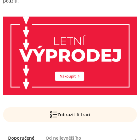
použití.
Zobrazit filtraci
Řazení
Doporučené
Od nejlevnějšího