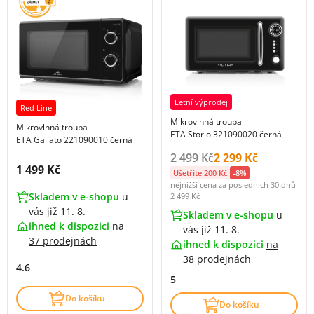
Letní výprodej
Red Line
Mikrovlnná trouba
Mikrovlnná trouba
ETA Storio 321090020 černá
ETA Galiato 221090010 černá
Původní cena s DPH:
Cena s DPH:
2 499 Kč
2 299 Kč
Cena s DPH:
1 499 Kč
Ušetříte 200 Kč
-8%
nejnižší cena za posledních 30 dnů
Skladem v e-shopu
u
2 499 Kč
vás již 11. 8.
Skladem v e-shopu
u
ihned k dispozici
na
vás již 11. 8.
37 prodejnách
ihned k dispozici
na
38 prodejnách
4.6
5
Do košíku
Do košíku