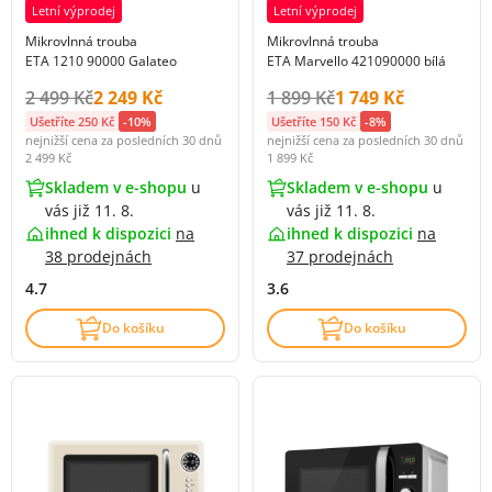
Letní výprodej
Letní výprodej
Mikrovlnná trouba
Mikrovlnná trouba
ETA 1210 90000 Galateo
ETA Marvello 421090000 bílá
Původní cena s DPH:
Cena s DPH:
Původní cena s DPH:
Cena s DPH:
2 499 Kč
2 249 Kč
1 899 Kč
1 749 Kč
Ušetříte 250 Kč
-10%
Ušetříte 150 Kč
-8%
nejnižší cena za posledních 30 dnů
nejnižší cena za posledních 30 dnů
2 499 Kč
1 899 Kč
Skladem v e-shopu
u
Skladem v e-shopu
u
vás již 11. 8.
vás již 11. 8.
ihned k dispozici
na
ihned k dispozici
na
38 prodejnách
37 prodejnách
4.7
3.6
Do košíku
Do košíku