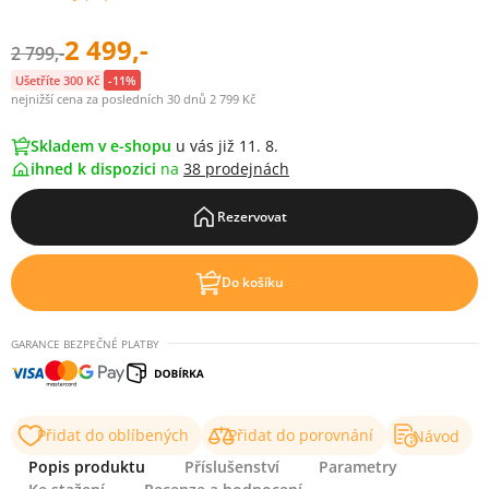
2 499,-
2 799,-
Ušetříte 300 Kč
-11%
nejnižší cena za posledních 30 dnů 2 799 Kč
Skladem v e-shopu
u vás již 11. 8.
ihned k dispozici
na
38 prodejnách
Rezervovat
Do košíku
GARANCE BEZPEČNÉ PLATBY
Přidat do oblíbených
Přidat do porovnání
Návod
Popis produktu
Příslušenství
Parametry