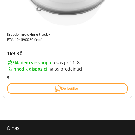
Kryt do mikrovlnné trouby
ETA 494690020 šedé
Cena s DPH:
169 Kč
Skladem v e-shopu
u vás již 11. 8.
ihned k dispozici
na
39 prodejnách
5
Do košíku
O nás