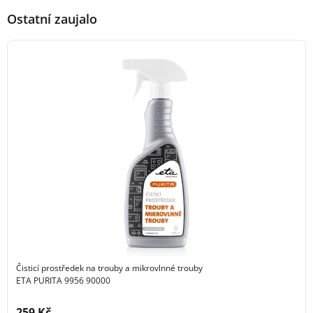
Ostatní zaujalo
Čisticí prostředek na trouby a mikrovlnné trouby
ETA PURITA 9956 90000
Cena s DPH:
259 Kč