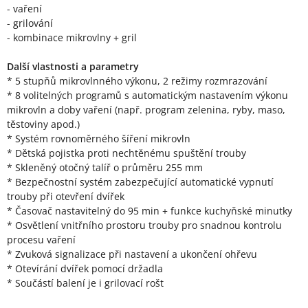
- vaření
- grilování
- kombinace mikrovlny + gril
Další vlastnosti a parametry
* 5 stupňů mikrovlnného výkonu, 2 režimy rozmrazování
* 8 volitelných programů s automatickým nastavením výkonu
mikrovln a doby vaření (např. program zelenina, ryby, maso,
těstoviny apod.)
* Systém rovnoměrného šíření mikrovln
* Dětská pojistka proti nechtěnému spuštění trouby
* Skleněný otočný talíř o průměru 255 mm
* Bezpečnostní systém zabezpečující automatické vypnutí
trouby při otevření dvířek
* Časovač nastavitelný do 95 min + funkce kuchyňské minutky
* Osvětlení vnitřního prostoru trouby pro snadnou kontrolu
procesu vaření
* Zvuková signalizace při nastavení a ukončení ohřevu
* Otevírání dvířek pomocí držadla
* Součástí balení je i grilovací rošt