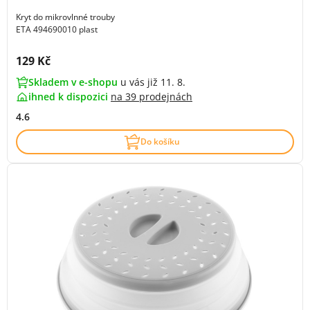
Kryt do mikrovlnné trouby
ETA 494690010 plast
Cena s DPH:
129 Kč
Skladem v e-shopu
u vás již 11. 8.
ihned k dispozici
na
39 prodejnách
4.6
Do košíku