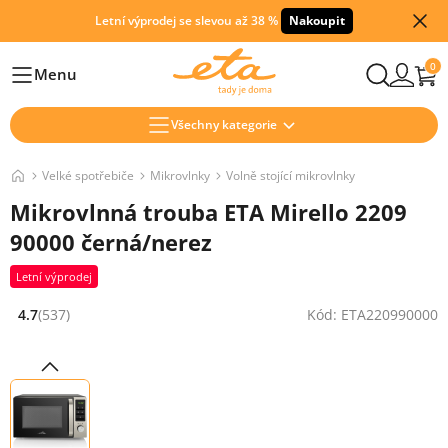
Letní výprodej se slevou až 38 %
Nakoupit
0
Menu
Hlavní
Všechny kategorie
Velké spotřebiče
Mikrovlnky
Volně stojící mikrovlnky
Mikrovlnná trouba ETA Mirello 2209
90000 černá/nerez
Letní výprodej
4.7
(537)
Kód: ETA220990000
Hodnocení: 4.7 z 5 (537 recenzí)