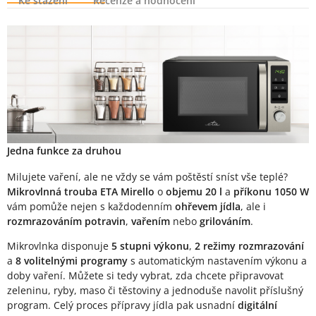
Ke stažení
Recenze a hodnocení
Popis produktu
Jedna funkce za druhou
Milujete vaření, ale ne vždy se vám poštěstí sníst vše teplé?
Mikrovlnná trouba ETA Mirello
o
objemu 20 l
a
příkonu 1050 W
vám pomůže nejen s každodenním
ohřevem jídla
, ale i
rozmrazováním potravin
,
vařením
nebo
grilováním
.
Mikrovlnka disponuje
5 stupni výkonu
,
2 režimy rozmrazování
a
8 volitelnými programy
s automatickým nastavením výkonu a
doby vaření. Můžete si tedy vybrat, zda chcete připravovat
zeleninu, ryby, maso či těstoviny a jednoduše navolit příslušný
program. Celý proces přípravy jídla pak usnadní
digitální