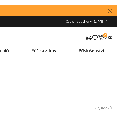
Přihlásit
Česká republika
0
0 Kč
ebiče
Péče a zdraví
Příslušenství
5
výsledků