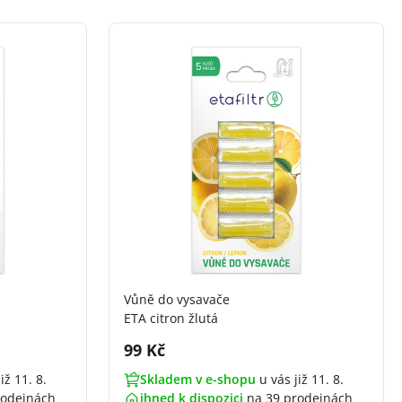
Vůně do vysavače
ETA citron žlutá
Cena s DPH:
99 Kč
iž 11. 8.
Skladem v e-shopu
u vás již 11. 8.
rodejnách
ihned k dispozici
na
39 prodejnách