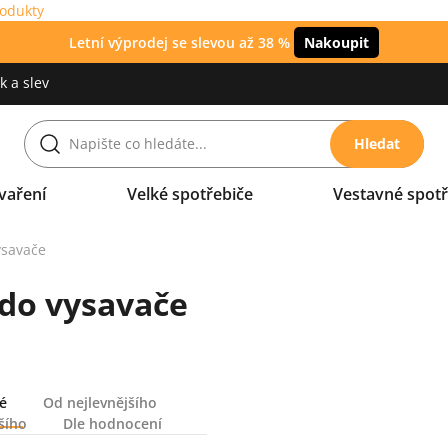
rodukty
Letní výprodej se slevou až 38 %
Nakoupit
 a slev
Hledat
vaření
Velké spotřebiče
Vestavné spotř
ysavače
do vysavače
é
Od nejlevnějšího
šího
Dle hodnocení