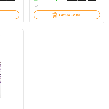
5
(4)
í)
Hodnocení: 5 z 5 (4 recenzí)
Přidat do košíku