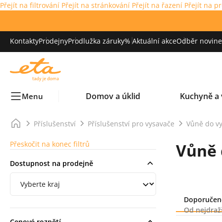
Přejít na filtrování
Přejít na stránkování
Přejít na řazení
Přejít na p
Kontakty
Prodejny
Prodlužka záruky
% Aktuální akce
Odběr novinek
Domov a úklid
Kuchyně a 
Menu
Příslušenství
Příslušenství pro vysavače
Vůně do v
Přeskočit na konec filtrů
Vůně 
Dostupnost na prodejně
Filtrování podle regionu
Řazení
Doporučen
Od nejdraž
Cenové rozpětí