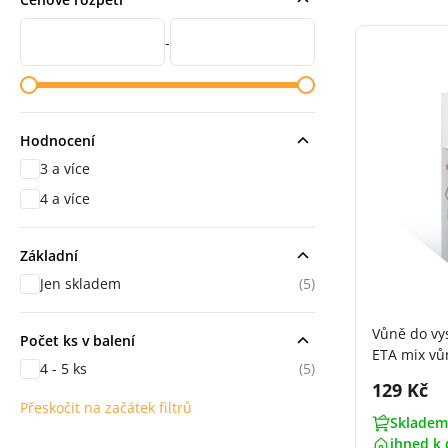
Cena od
Cena do
-
Hodnocení
3 a více
hodnocení
4 a více
hodnocení
Základní
Jen skladem
(5)
Vůně do vy
Počet ks v balení
ETA mix vů
4 - 5 ks
(5)
Cena s 
129 Kč
Přeskočit na začátek filtrů
Skladem
ihned k 