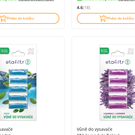
4.6
(18)
4.7 z 5 (15 recenzí)
Hodnocení: 4.6 z 5 (18 recenz
Přidat do košíku
Přidat do košíku
savače
Vůně do vysavače