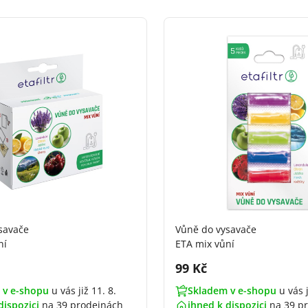
savače
Vůně do vysavače
ní
ETA mix vůní
DPH:
Cena s DPH:
99 Kč
 v e-shopu
u vás již 11. 8.
Skladem v e-shopu
u vás j
dispozici
na
39 prodejnách
ihned k dispozici
na
39 p