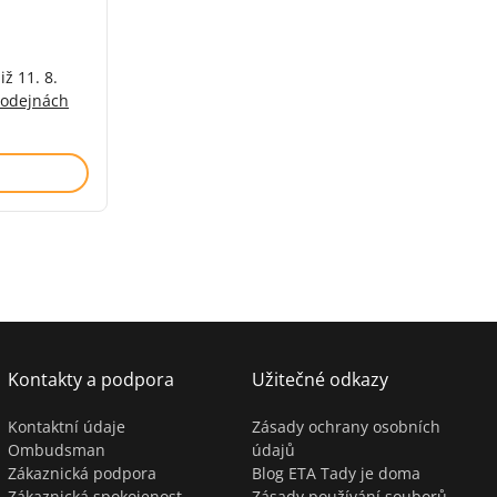
iž 11. 8.
rodejnách
)
Kontakty a podpora
Užitečné odkazy
Kontaktní údaje
Zásady ochrany osobních
Ombudsman
údajů
Zákaznická podpora
Blog ETA Tady je doma
Zákaznická spokojenost
Zásady používání souborů