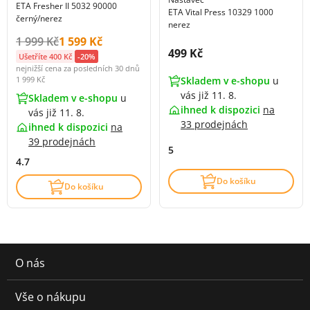
ETA Fresher II 5032 90000
ETA Vital Press 10329 1000
černý/nerez
nerez
Původní cena s DPH:
Cena s DPH:
1 999 Kč
1 599 Kč
Cena s DPH:
499 Kč
Ušetříte 400 Kč
-20%
nejnižší cena za posledních 30 dnů
Skladem v e-shopu
u
1 999 Kč
vás již 11. 8.
Skladem v e-shopu
u
ihned k dispozici
na
vás již 11. 8.
33 prodejnách
ihned k dispozici
na
39 prodejnách
5
4.7
Do košíku
Do košíku
O nás
Vše o nákupu