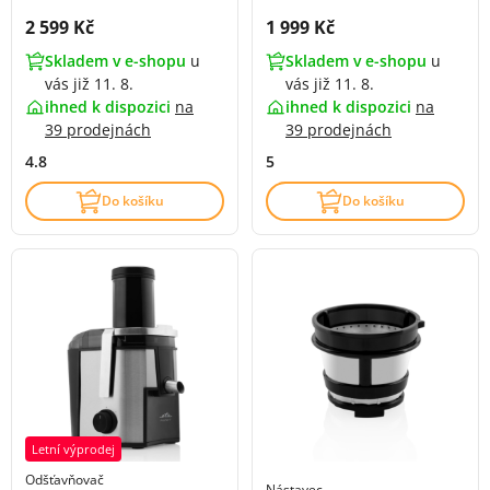
Cena s DPH:
Cena s DPH:
2 599 Kč
1 999 Kč
Skladem v e-shopu
u
Skladem v e-shopu
u
vás již 11. 8.
vás již 11. 8.
ihned k dispozici
na
ihned k dispozici
na
39 prodejnách
39 prodejnách
4.8
5
Do košíku
Do košíku
Letní výprodej
Odšťavňovač
Nástavec