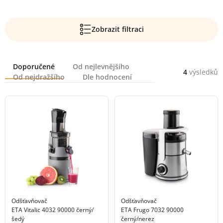
Zobrazit filtraci
Řazení
Doporučené
Od nejlevnějšího
4
výsledků
Od nejdražšího
Dle hodnocení
Odšťavňovač
Odšťavňovač
ETA Vitalic 4032 90000 černý/
ETA Frugo 7032 90000
šedý
černý/nerez