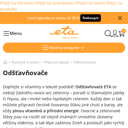
Přejít na filtrování
Přejít na stránkování
Přejít na řazení
Přejít na
produkty
Letní výprodej se slevou až 38 %
Nakoupit
0
Menu
Hlavní
Všechny kategorie
Kuchyně a vaření
Příprava nápojů
Odšťavňovače
Odšťavňovače
Dopřejte si vitamíny v tekuté podobě!
Odšťavňovače ETA
se
nebojí žádného ovoce ani zeleniny – poradí si šťavnatými jablky
či řepou, ale i mrkví nebo řapíkatým celerem. Každý den si tak
můžete připravit čerstvě lisovanou šťávu jiné chuti a barvy, ale
vždy
plnou vitamínů a přírodní energie
. Ovocné a zeleninové
šťávy jsou na rozdíl od stejně známých smoothie zbaveny
většiny vlákniny, a tak lépe zaženou žízeň a poslouží jako rychlý