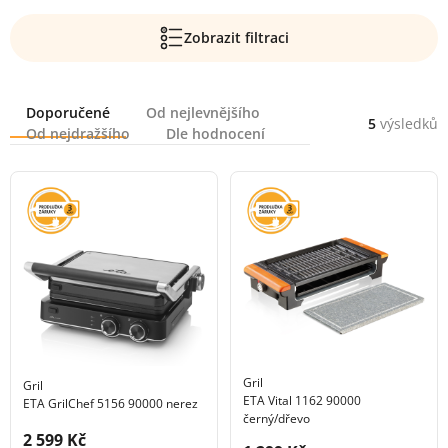
Zobrazit filtraci
Řazení
Doporučené
Od nejlevnějšího
5
výsledků
Od nejdražšího
Dle hodnocení
Gril
Gril
ETA Vital 1162 90000
ETA GrilChef 5156 90000 nerez
černý/dřevo
Cena s DPH:
2 599 Kč