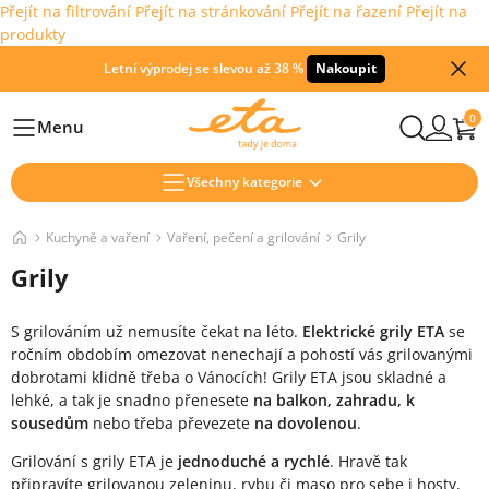
Přejít na filtrování
Přejít na stránkování
Přejít na řazení
Přejít na
produkty
Letní výprodej se slevou až 38 %
Nakoupit
0
Menu
Hlavní
Všechny kategorie
Kuchyně a vaření
Vaření, pečení a grilování
Grily
Grily
S grilováním už nemusíte čekat na léto.
Elektrické grily ETA
se
ročním obdobím omezovat nenechají a pohostí vás grilovanými
dobrotami klidně třeba o Vánocích! Grily ETA jsou skladné a
lehké, a tak je snadno přenesete
na balkon, zahradu, k
sousedům
nebo třeba převezete
na dovolenou
.
Grilování s grily ETA je
jednoduché a rychlé
. Hravě tak
připravíte grilovanou zeleninu, rybu či maso pro sebe i hosty,