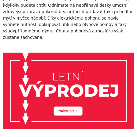
kdykoliv budete chtít. Odnímatelné nepřilnavé desky umožní
zdravější přípravu pokrmů bez nutnosti přidávat tuk i pohodlné
mytí v myčce nádobí. Díky elektrickému pohonu se navíc
vyhnete nutnosti dokupovat uhlí nebo plynové bomby a taky
všudypřítomnému dýmu. Chuť a pohodová atmosféra však
zůstane zachována.