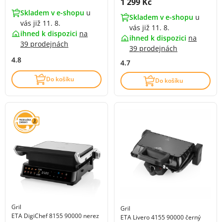
Cena s DPH:
1 299 Kč
Skladem v e-shopu
u
Skladem v e-shopu
u
vás již 11. 8.
vás již 11. 8.
ihned k dispozici
na
ihned k dispozici
na
39 prodejnách
39 prodejnách
4.8
4.7
Do košíku
Do košíku
Gril
Gril
ETA DigiChef 8155 90000 nerez
ETA Livero 4155 90000 černý