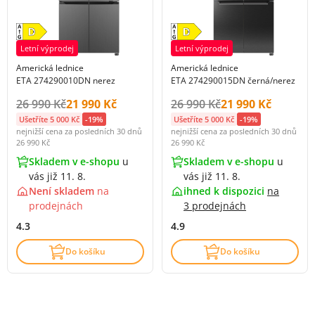
Letní výprodej
Letní výprodej
Americká lednice
Americká lednice
ETA 274290010DN nerez
ETA 274290015DN černá/nerez
Původní cena s DPH:
Cena s DPH:
Původní cena s DPH:
Cena s DPH:
26 990 Kč
21 990 Kč
26 990 Kč
21 990 Kč
Ušetříte 5 000 Kč
-19%
Ušetříte 5 000 Kč
-19%
nejnižší cena za posledních 30 dnů
nejnižší cena za posledních 30 dnů
26 990 Kč
26 990 Kč
Skladem v e-shopu
u
Skladem v e-shopu
u
vás již 11. 8.
vás již 11. 8.
Není skladem
na
ihned k dispozici
na
prodejnách
3 prodejnách
4.3
4.9
Do košíku
Do košíku