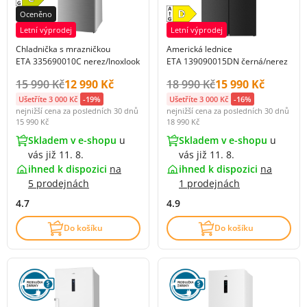
Oceněno
Letní výprodej
Letní výprodej
Chladnička s mrazničkou
Americká lednice
ETA 335690010C nerez/Inoxlook
ETA 139090015DN černá/nerez
Původní cena s DPH:
Cena s DPH:
Původní cena s DPH:
Cena s DPH:
15 990 Kč
12 990 Kč
18 990 Kč
15 990 Kč
Ušetříte 3 000 Kč
-19%
Ušetříte 3 000 Kč
-16%
nejnižší cena za posledních 30 dnů
nejnižší cena za posledních 30 dnů
15 990 Kč
18 990 Kč
Skladem v e-shopu
u
Skladem v e-shopu
u
vás již 11. 8.
vás již 11. 8.
ihned k dispozici
na
ihned k dispozici
na
5 prodejnách
1 prodejnách
4.7
4.9
Do košíku
Do košíku