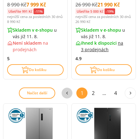
Původní cena s DPH:
Cena s DPH:
Původní cena s DPH:
Cena s DPH:
8 990 Kč
7 999 Kč
26 990 Kč
21 990 Kč
Ušetříte 991 Kč
-11%
Ušetříte 5 000 Kč
-19%
nejnižší cena za posledních 30 dnů
nejnižší cena za posledních 30 dnů
8 990 Kč
26 990 Kč
Skladem v e-shopu
u
Skladem v e-shopu
u
vás již 11. 8.
vás již 11. 8.
Není skladem
na
ihned k dispozici
na
prodejnách
3 prodejnách
5
4.9
Do košíku
Do košíku
1
2
...
4
Načíst další