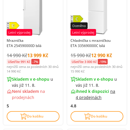
Oceněno
Letní výprodej
Letní výprodej
Mraznička
Chladnička s mrazničkou
ETA 254590000D bílá
ETA 335690000C bílá
Původní cena s DPH:
Cena s DPH:
Původní cena s DPH:
Cena s DPH:
14 990 Kč
13 999 Kč
15 990 Kč
12 990 Kč
Ušetříte 991 Kč
-7%
Ušetříte 3 000 Kč
-19%
nejnižší cena za posledních 30 dnů
nejnižší cena za posledních 30 dnů
14 990 Kč
15 990 Kč
Skladem v e-shopu
u
Skladem v e-shopu
u
vás již 11. 8.
vás již 11. 8.
Není skladem
na
ihned k dispozici
na
prodejnách
4 prodejnách
5
4.8
Do košíku
Do košíku