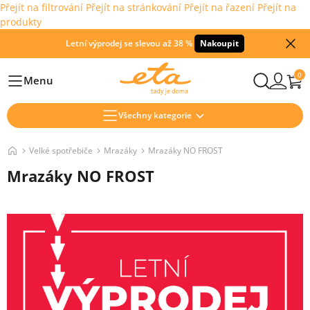
Přejít na filtrování
Přejít na stránkování
Přejít na řazení
Přejít na
produkty
Letní výprodej se slevou až 38 %
Nakoupit
0
Menu
Hlavní
Všechny kategorie
Velké spotřebiče
Mrazáky
Mrazáky NO FROST
Mrazáky NO FROST