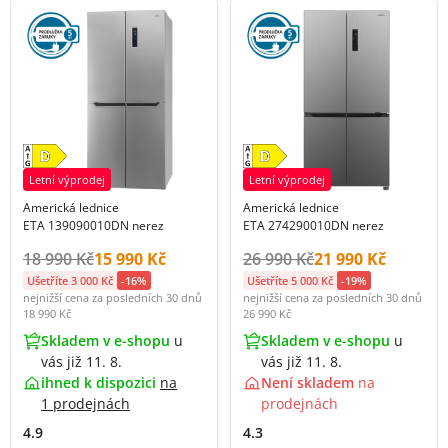
Letní výprodej
Letní výprodej
Americká lednice
Americká lednice
ETA 139090010DN nerez
ETA 274290010DN nerez
Původní cena s DPH:
Cena s DPH:
Původní cena s DPH:
Cena s DPH:
18 990 Kč
15 990 Kč
26 990 Kč
21 990 Kč
Ušetříte 3 000 Kč
-16%
Ušetříte 5 000 Kč
-19%
nejnižší cena za posledních 30 dnů
nejnižší cena za posledních 30 dnů
18 990 Kč
26 990 Kč
Skladem v e-shopu
u
Skladem v e-shopu
u
vás již 11. 8.
vás již 11. 8.
ihned k dispozici
na
Není skladem
na
1 prodejnách
prodejnách
4.9
4.3