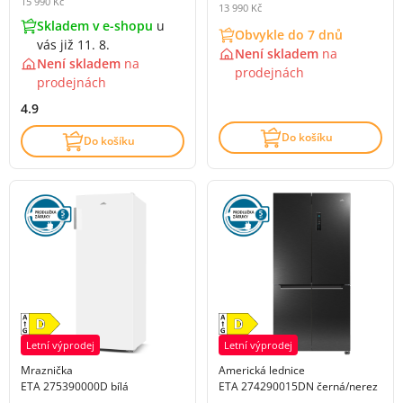
15 990 Kč
13 990 Kč
Skladem v e-shopu
u
Obvykle do 7 dnů
vás již 11. 8.
Není skladem
na
Není skladem
na
prodejnách
prodejnách
4.9
Do košíku
Do košíku
Letní výprodej
Letní výprodej
Mraznička
Americká lednice
ETA 275390000D bílá
ETA 274290015DN černá/nerez