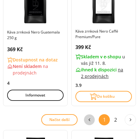
Káva zrnková Nero Caffé
Káva zrnková Nero Guatemala
Premium/Pure
250 g
Cena s DPH:
399 Kč
Cena s DPH:
369 Kč
Skladem v e-shopu
u
Dostupnost na dotaz
vás již 11. 8.
Není skladem
na
ihned k dispozici
na
prodejnách
2 prodejnách
4
3.9
Informovat
Do košíku
1
2
Načíst další