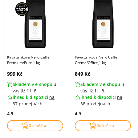
Káva zrnková Nero Caffé
Káva zrnková Nero Caffé
Premium/Pure 1 kg
Crema/Office,1 kg
Cena s DPH:
Cena s DPH:
999 Kč
849 Kč
Skladem v e-shopu
u
Skladem v e-shopu
u
vás již 11. 8.
vás již 11. 8.
ihned k dispozici
na
ihned k dispozici
na
37 prodejnách
38 prodejnách
4.9
4.9
Do košíku
Do košíku