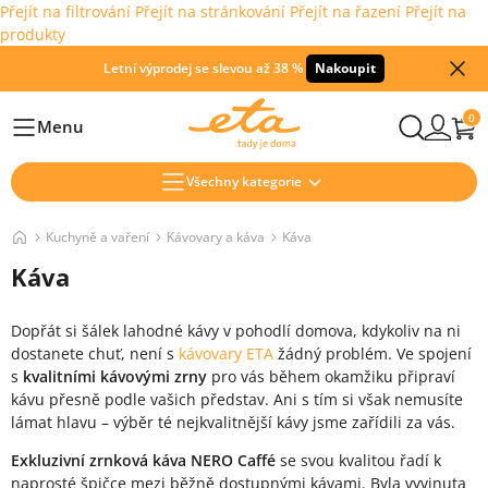
Přejít na filtrování
Přejít na stránkování
Přejít na řazení
Přejít na
produkty
Letní výprodej se slevou až 38 %
Nakoupit
0
Menu
Hlavní
Všechny kategorie
Kuchyně a vaření
Kávovary a káva
Káva
Káva
Dopřát si šálek lahodné kávy v pohodlí domova, kdykoliv na ni
dostanete chuť, není s
kávovary ETA
žádný problém. Ve spojení
s
kvalitními kávovými zrny
pro vás během okamžiku připraví
kávu přesně podle vašich představ. Ani s tím si však nemusíte
lámat hlavu – výběr té nejkvalitnější kávy jsme zařídili za vás.
Exkluzivní zrnková káva NERO Caffé
se svou kvalitou řadí k
naprosté špičce mezi běžně dostupnými kávami. Byla vyvinuta