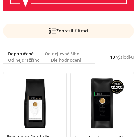
Zobrazit filtraci
Řazení
Doporučené
Od nejlevnějšího
13
výsledků
Od nejdražšího
Dle hodnocení
Káva zrnková Nero Caffé