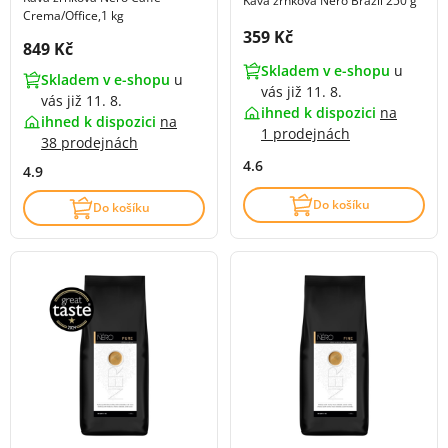
Káva zrnková Nero Brazil 250 g
Crema/Office,1 kg
Cena s DPH:
359 Kč
Cena s DPH:
849 Kč
Skladem v e-shopu
u
Skladem v e-shopu
u
vás již 11. 8.
vás již 11. 8.
ihned k dispozici
na
ihned k dispozici
na
1 prodejnách
38 prodejnách
4.6
4.9
Do košíku
Do košíku