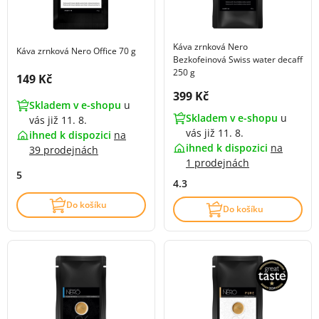
Káva zrnková Nero
Káva zrnková Nero Office 70 g
Bezkofeinová Swiss water decaff
250 g
Cena s DPH:
149 Kč
Cena s DPH:
399 Kč
Skladem v e-shopu
u
Skladem v e-shopu
u
vás již 11. 8.
vás již 11. 8.
ihned k dispozici
na
ihned k dispozici
na
39 prodejnách
1 prodejnách
5
4.3
Do košíku
Do košíku