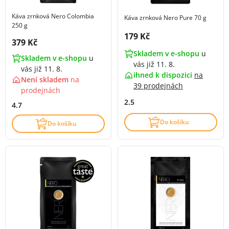
Káva zrnková Nero Colombia
Káva zrnková Nero Pure 70 g
250 g
Cena s DPH:
179 Kč
Cena s DPH:
379 Kč
Skladem v e-shopu
u
Skladem v e-shopu
u
vás již 11. 8.
vás již 11. 8.
ihned k dispozici
na
Není skladem
na
39 prodejnách
prodejnách
2.5
4.7
Do košíku
Do košíku