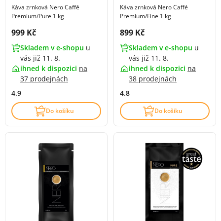
Káva zrnková Nero Caffé
Káva zrnková Nero Caffé
Premium/Pure 1 kg
Premium/Fine 1 kg
Cena s DPH:
Cena s DPH:
999 Kč
899 Kč
Skladem v e-shopu
u
Skladem v e-shopu
u
vás již 11. 8.
vás již 11. 8.
ihned k dispozici
na
ihned k dispozici
na
37 prodejnách
38 prodejnách
4.9
4.8
Do košíku
Do košíku