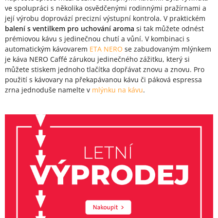
ve spolupráci s několika osvědčenými rodinnými pražírnami a
její výrobu doprovází precizní výstupní kontrola. V praktickém
balení s ventilkem pro uchování aroma
si tak můžete odnést
prémiovou kávu s jedinečnou chutí a vůní. V kombinaci s
automatickým kávovarem
ETA NERO
se zabudovaným mlýnkem
je káva NERO Caffé zárukou jedinečného zážitku, který si
můžete stiskem jednoho tlačítka dopřávat znovu a znovu. Pro
použití s kávovary na překapávanou kávu či páková espressa
zrna jednoduše namelte v
mlýnku na kávu
.