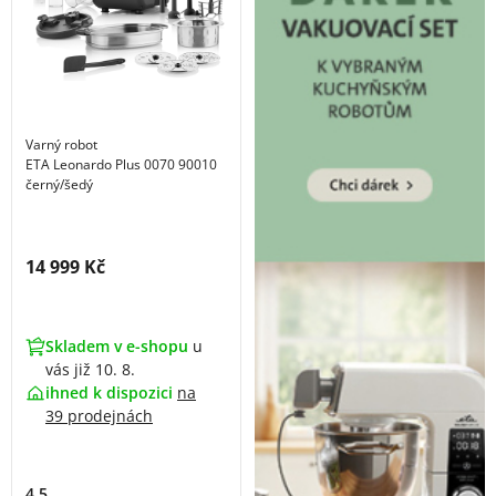
Varný robot
ETA Leonardo Plus 0070 90010
černý/šedý
Cena s DPH:
14 999 Kč
Skladem v e-shopu
u
vás již 10. 8.
ihned k dispozici
na
39 prodejnách
4.5