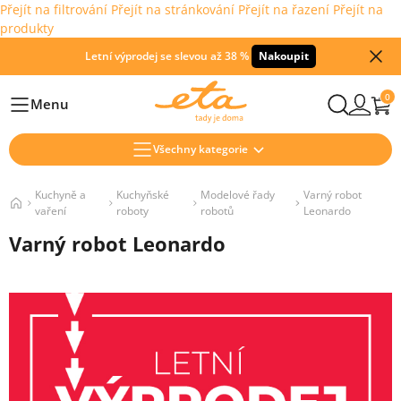
Přejít na filtrování
Přejít na stránkování
Přejít na řazení
Přejít na
produkty
Letní výprodej se slevou až 38 %
Nakoupit
0
Menu
Hlavní
Všechny kategorie
Kuchyně a
Kuchyňské
Modelové řady
Varný robot
vaření
roboty
robotů
Leonardo
Varný robot Leonardo