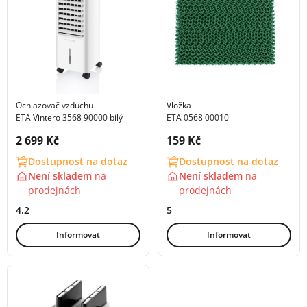
Ochlazovač vzduchu
Vložka
ETA Vintero 3568 90000 bílý
ETA 0568 00010
Cena s DPH:
Cena s DPH:
2 699 Kč
159 Kč
Dostupnost na dotaz
Dostupnost na dotaz
Není skladem
na
Není skladem
na
prodejnách
prodejnách
4.2
5
Informovat
Informovat