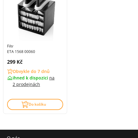
Filtr
ETA 1568 00060
Cena s DPH:
299 Kč
Obvykle do 7 dnů
ihned k dispozici
na
2 prodejnách
Do košíku