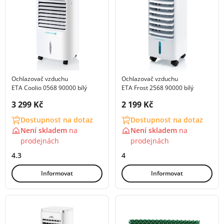
Ochlazovač vzduchu
Ochlazovač vzduchu
ETA Coolio 0568 90000 bílý
ETA Frost 2568 90000 bílý
Cena s DPH:
Cena s DPH:
3 299 Kč
2 199 Kč
Dostupnost na dotaz
Dostupnost na dotaz
Není skladem
na
Není skladem
na
prodejnách
prodejnách
4.3
4
Informovat
Informovat