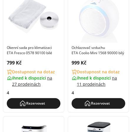
Okenní sada pro klimatizaci
Ochlazovač vzduchu
ETA Fresco 0578 90100 bílé
ETA Coolio Mini 1568 90000 bílý
Cena s DPH:
Cena s DPH:
799 Kč
999 Kč
Dostupnost na dotaz
Dostupnost na dotaz
ihned k dispozici
na
ihned k dispozici
na
27 prodejnách
11 prodejnách
4
4
Rezervovat
Rezervovat