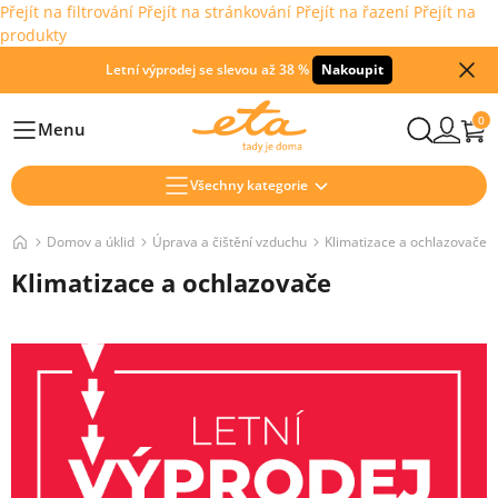
Přejít na filtrování
Přejít na stránkování
Přejít na řazení
Přejít na
produkty
Letní výprodej se slevou až 38 %
Nakoupit
0
Menu
Hlavní
Všechny kategorie
Domov a úklid
Úprava a čištění vzduchu
Klimatizace a ochlazovače
Klimatizace a ochlazovače