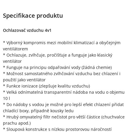
Specifikace produktu
Ochlazovač vzduchu 4v1
* Výborný kompromis mezi mobilní klimatizací a obyčejným
ventilátorem
* Ochlazuje, zvlhčuje, pročišťuje a funguje jako klasický
ventilátor
* Funguje na principu odpařování vody (žádná chemie)
* Možnost samostatného zvlhčování vzduchu bez chlazení i
použití jako ventilátor
* Funkce ionizace (zlepšuje kvalitu vzduchu)
* Velká odnímatelná transparentní nádoba na vodu o objemu
10 l
* Do nádoby s vodou je možné pro lepší efekt chlazení přidat
chladící boxy, případně kousky ledu
* Hrubý omyvatelný filtr nečistot pro větší částice (chuchvalce
prachu apod.)
* Sloupová konstrukce s nízkou prostorovou náročností