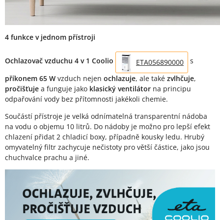
4 funkce v jednom přístroji
Ochlazovač vzduchu 4 v 1 Coolio
s
ETA056890000
příkonem 65 W
vzduch nejen
ochlazuje
, ale také
zvlhčuje
,
pročišťuje
a funguje jako
klasický ventilátor
na principu
odpařování vody bez přítomnosti jakékoli chemie.
Součástí přístroje je velká odnímatelná transparentní nádoba
na vodu o objemu 10 litrů. Do nádoby je možno pro lepší efekt
chlazení přidat 2 chladicí boxy, případně kousky ledu. Hrubý
omyvatelný filtr zachycuje nečistoty pro větší částice, jako jsou
chuchvalce prachu a jiné.