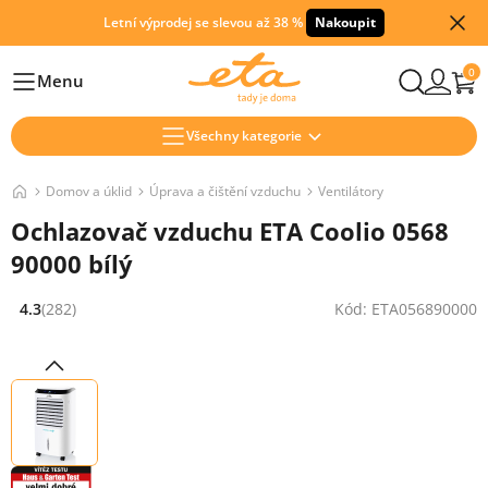
Letní výprodej se slevou až 38 %
Nakoupit
0
Menu
Hlavní
Všechny kategorie
Domov a úklid
Úprava a čištění vzduchu
Ventilátory
Ochlazovač vzduchu ETA Coolio 0568
90000 bílý
4.3
(282)
Kód: ETA056890000
Hodnocení: 4.3 z 5 (282 recenzí)