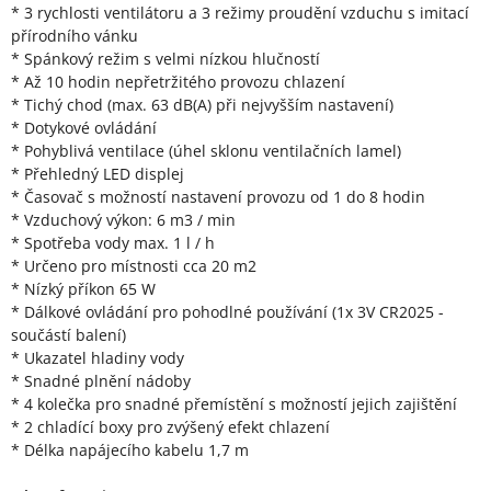
* 3 rychlosti ventilátoru a 3 režimy proudění vzduchu s imitací
přírodního vánku
* Spánkový režim s velmi nízkou hlučností
* Až 10 hodin nepřetržitého provozu chlazení
* Tichý chod (max. 63 dB(A) při nejvyšším nastavení)
* Dotykové ovládání
* Pohyblivá ventilace (úhel sklonu ventilačních lamel)
* Přehledný LED displej
* Časovač s možností nastavení provozu od 1 do 8 hodin
* Vzduchový výkon: 6 m3 / min
* Spotřeba vody max. 1 l / h
* Určeno pro místnosti cca 20 m2
* Nízký příkon 65 W
* Dálkové ovládání pro pohodlné používání (1x 3V CR2025 -
součástí balení)
* Ukazatel hladiny vody
* Snadné plnění nádoby
* 4 kolečka pro snadné přemístění s možností jejich zajištění
* 2 chladící boxy pro zvýšený efekt chlazení
* Délka napájecího kabelu 1,7 m