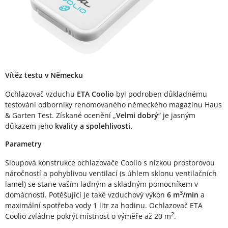
Vítěz testu v Německu
Ochlazovač vzduchu
ETA Coolio
byl podroben důkladnému
testování odborníky renomovaného německého magazínu Haus
& Garten Test. Získané ocenění „
Velmi dobrý
“ je jasným
důkazem jeho
kvality a spolehlivosti.
Parametry
Sloupová konstrukce ochlazovače Coolio s nízkou prostorovou
náročností a pohyblivou ventilací (s úhlem sklonu ventilačních
lamel) se stane vaším ladným a skladným pomocníkem v
3
domácnosti. Potěšující je také vzduchový výkon
6 m
/min
a
maximální spotřeba vody 1 litr za hodinu. Ochlazovač ETA
2
Coolio zvládne pokrýt místnost o výměře až 20 m
.