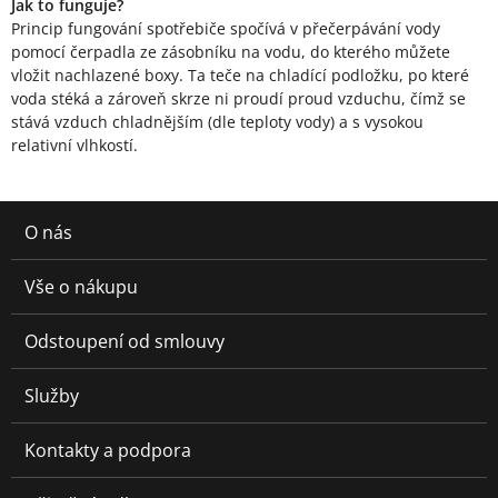
Jak to funguje?
Princip fungování spotřebiče spočívá v přečerpávání vody
pomocí čerpadla ze zásobníku na vodu, do kterého můžete
vložit nachlazené boxy. Ta teče na chladící podložku, po které
voda stéká a zároveň skrze ni proudí proud vzduchu, čímž se
stává vzduch chladnějším (dle teploty vody) a s vysokou
relativní vlhkostí.
O nás
Vše o nákupu
Odstoupení od smlouvy
Služby
Kontakty a podpora