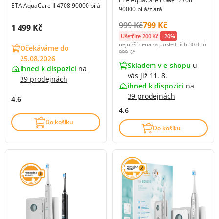
ETA AquaCare Power 2708
ETA AquaCare II 4708 90000 bílá
90000 bílá/zlatá
Původní cena s DPH:
Cena s DPH:
999 Kč
799 Kč
Cena s DPH:
1 499 Kč
Ušetříte 200 Kč
-20%
nejnižší cena za posledních 30 dnů
Očekáváme do
999 Kč
25.08.2026
Skladem v e-shopu
u
ihned k dispozici
na
vás již 11. 8.
39 prodejnách
ihned k dispozici
na
39 prodejnách
4.6
4.6
Do košíku
Do košíku