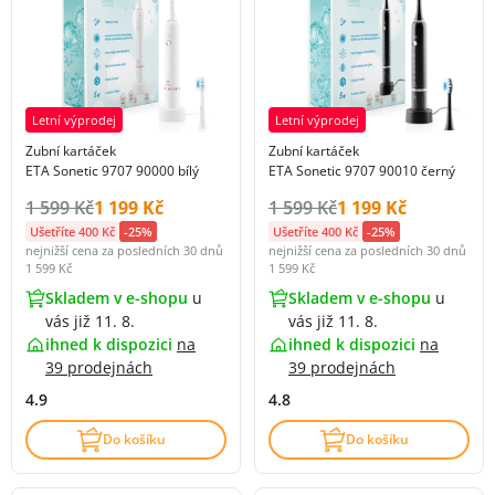
Letní výprodej
Letní výprodej
Zubní kartáček
Zubní kartáček
ETA Sonetic 9707 90000 bílý
ETA Sonetic 9707 90010 černý
Původní cena s DPH:
Cena s DPH:
Původní cena s DPH:
Cena s DPH:
1 599 Kč
1 199 Kč
1 599 Kč
1 199 Kč
Ušetříte 400 Kč
-25%
Ušetříte 400 Kč
-25%
nejnižší cena za posledních 30 dnů
nejnižší cena za posledních 30 dnů
1 599 Kč
1 599 Kč
Skladem v e-shopu
u
Skladem v e-shopu
u
vás již 11. 8.
vás již 11. 8.
ihned k dispozici
na
ihned k dispozici
na
39 prodejnách
39 prodejnách
4.9
4.8
Do košíku
Do košíku