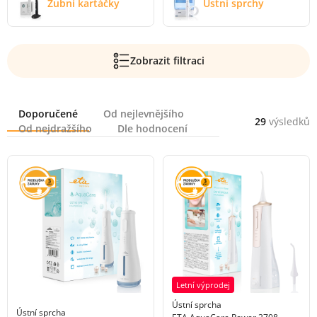
Zubní kartáčky
Ústní sprchy
Zobrazit filtraci
Řazení
Doporučené
Od nejlevnějšího
29
výsledků
Od nejdražšího
Dle hodnocení
Letní výprodej
Ústní sprcha
Ústní sprcha