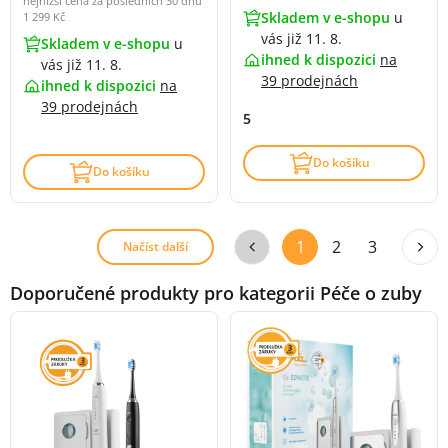
nejnižší cena za posledních 30 dnů
Skladem v e-shopu
u
1 299 Kč
vás již 11. 8.
Skladem v e-shopu
u
ihned k dispozici
na
vás již 11. 8.
39 prodejnách
ihned k dispozici
na
39 prodejnách
5
Do košíku
Do košíku
1
2
3
Načíst další
Doporučené produkty pro kategorii Péče o zuby