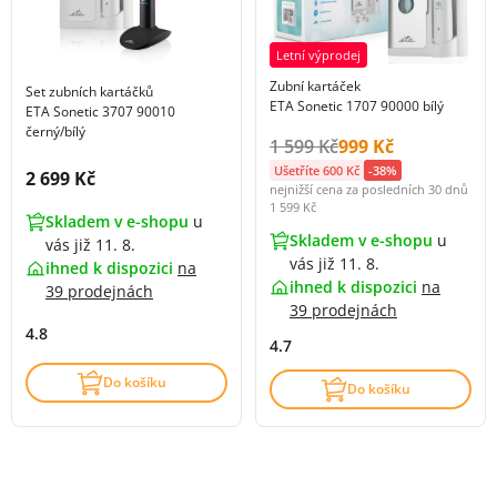
Letní výprodej
Zubní kartáček
Set zubních kartáčků
ETA Sonetic 1707 90000 bílý
ETA Sonetic 3707 90010
černý/bílý
Původní cena s DPH:
Cena s DPH:
1 599 Kč
999 Kč
Ušetříte 600 Kč
-38%
Cena s DPH:
2 699 Kč
nejnižší cena za posledních 30 dnů
1 599 Kč
Skladem v e-shopu
u
Skladem v e-shopu
u
vás již 11. 8.
vás již 11. 8.
ihned k dispozici
na
ihned k dispozici
na
39 prodejnách
39 prodejnách
4.8
4.7
Do košíku
Do košíku