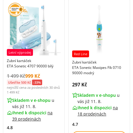
Letní výprodej
Red Line
Zubní kartáček
Zubní kartáček
ETA Sonetic 4707 90000 bílý
ETA Sonetic Maxipes Fík 0710
90000 modrý
Původní cena s DPH:
Cena s DPH:
1 499 Kč
999 Kč
Ušetříte 500 Kč
-33%
Cena s DPH:
297 Kč
nejnižší cena za posledních 30 dnů
1 499 Kč
Skladem v e-shopu
u
Skladem v e-shopu
u
vás již 11. 8.
vás již 11. 8.
ihned k dispozici
na
ihned k dispozici
na
18 prodejnách
39 prodejnách
4.7
4.8