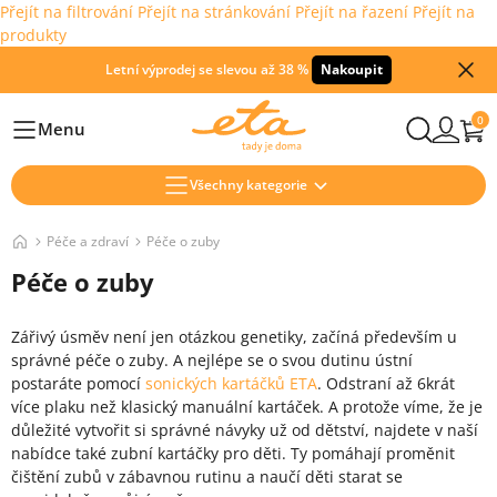
Přejít na filtrování
Přejít na stránkování
Přejít na řazení
Přejít na
produkty
Letní výprodej se slevou až 38 %
Nakoupit
0
Menu
Hlavní
Všechny kategorie
Péče a zdraví
Péče o zuby
Péče o zuby
Zářivý úsměv není jen otázkou genetiky, začíná především u
správné péče o zuby. A nejlépe se o svou dutinu ústní
postaráte pomocí
sonických kartáčků ETA
. Odstraní až 6krát
více plaku než klasický manuální kartáček. A protože víme, že je
důležité vytvořit si správné návyky už od dětství, najdete v naší
nabídce také zubní kartáčky pro děti. Ty pomáhají proměnit
čištění zubů v zábavnou rutinu a naučí děti starat se