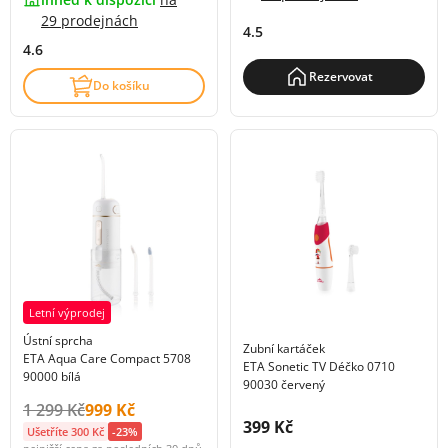
29 prodejnách
4.5
4.6
Rezervovat
Do košíku
Letní výprodej
Ústní sprcha
Zubní kartáček
ETA Aqua Care Compact 5708
ETA Sonetic TV Déčko 0710
90000 bílá
90030 červený
Původní cena s DPH:
Cena s DPH:
1 299 Kč
999 Kč
Cena s DPH:
399 Kč
Ušetříte 300 Kč
-23%