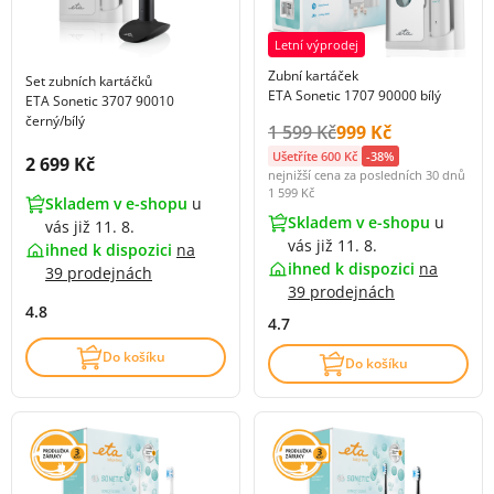
Letní výprodej
Zubní kartáček
Set zubních kartáčků
ETA Sonetic 1707 90000 bílý
ETA Sonetic 3707 90010
černý/bílý
Původní cena s DPH:
Cena s DPH:
1 599 Kč
999 Kč
Ušetříte 600 Kč
-38%
Cena s DPH:
2 699 Kč
nejnižší cena za posledních 30 dnů
1 599 Kč
Skladem v e-shopu
u
Skladem v e-shopu
u
vás již 11. 8.
vás již 11. 8.
ihned k dispozici
na
ihned k dispozici
na
39 prodejnách
39 prodejnách
4.8
4.7
Do košíku
Do košíku