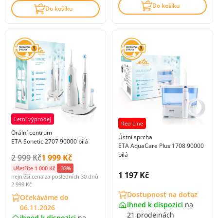
Do košíku
Do košíku
Letní výprodej
Red Line
Orální centrum
Ústní sprcha
ETA Sonetic 2707 90000 bílá
ETA AquaCare Plus 1708 90000
bílá
Původní cena s DPH:
Cena s DPH:
2 999 Kč
1 999 Kč
Ušetříte 1 000 Kč
-33%
Cena s DPH:
1 197 Kč
nejnižší cena za posledních 30 dnů
2 999 Kč
Dostupnost na dotaz
Očekáváme do
ihned k dispozici
na
06.11.2026
21 prodejnách
ihned k dispozici
na