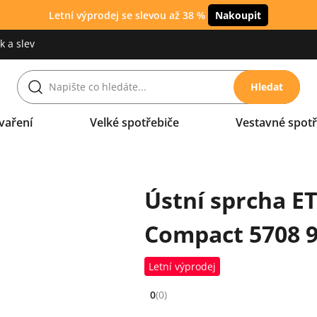
Letní výprodej se slevou až 38 %
Nakoupit
 a slev
Hledat
vaření
Velké spotřebiče
Vestavné spotř
Ústní sprcha E
Compact 5708 9
Letní výprodej
0
(0)
Hodnocení: 0 z 5 (0 recenzí)