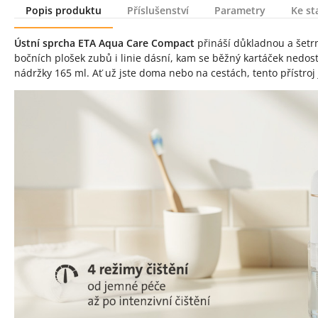
Popis produktu
Příslušenství
Parametry
Ke st
Popis produktu
Ústní sprcha ETA Aqua Care Compact
přináší důkladnou a šetr
bočních plošek zubů i linie dásní, kam se běžný kartáček nedos
nádržky 165 ml. Ať už jste doma nebo na cestách, tento přístro