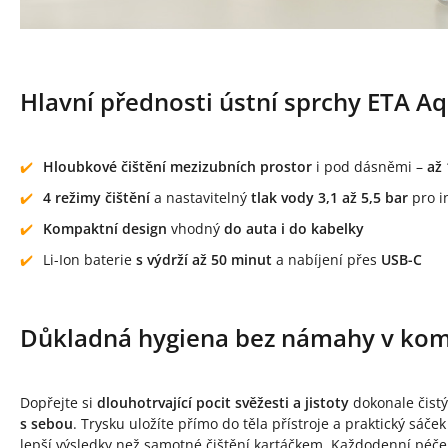
Hlavní přednosti ústní sprchy ETA A
Hloubkové čištění mezizubních prostor
i pod dásněmi –
až
4 režimy čištění
a nastavitelný
tlak vody 3,1 až 5,5 bar
pro i
Kompaktní design
vhodný
do auta i do kabelky
Li-Ion baterie
s výdrží až 50 minut
a nabíjení přes
USB-C
Důkladná hygiena bez námahy v ko
Dopřejte si
dlouhotrvající pocit svěžesti a jistoty
dokonale čistý
s sebou
. Trysku uložíte přímo do těla přístroje a praktický sáč
lepší výsledky než samotné čištění kartáčkem. Každodenní péče 