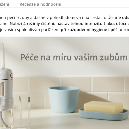
ažení
Recenze a hodnocení
nou péči o zuby a dásně v pohodlí domova i na cestách. Účinně
ods
tane. Nabízí
4 režimy čištění
,
nastavitelnou intenzitu tlaku, otočn
j je vaším spolehlivým parťákem
při každodenní hygieně i péči o r