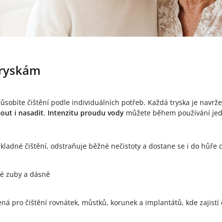
tryskám
působíte čištění podle individuálních potřeb. Každá tryska je navrže
out i nasadit
.
Intenzitu proudu vody
můžete během používání jedno
ladné čištění, odstraňuje běžné nečistoty a dostane se i do hůře
ivé zuby a dásně
ná pro čištění rovnátek, můstků, korunek a implantátů, kde zajis