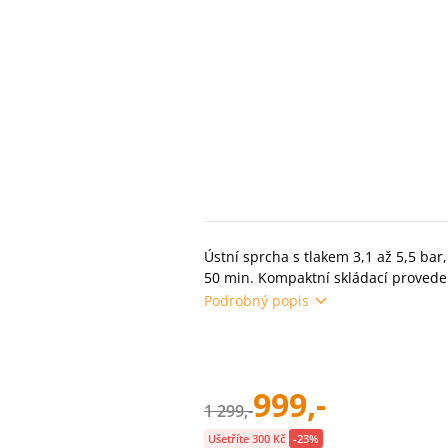
Ústní sprcha s tlakem 3,1 až 5,5 bar,
50 min. Kompaktní skládací proveden
Podrobný popis
999,-
1 299,-
Ušetříte 300 Kč
-23%