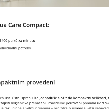
qua Care Compact:
 1400 pulzů za minutu
ndividuální potřeby
mpaktním provedení
ch úst. Ústní sprchu lze
jednoduše složit do kompaktní velikosti
,
ek zajistí hygienické přenášení. Pravidelné používání pomáhá udržo
je tak účinná a velmi příjemná – pro zdravý úsměv a větší sebevě