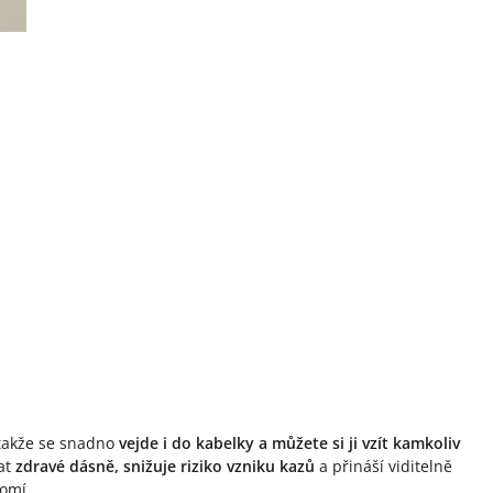
 takže se snadno
vejde i do kabelky a můžete si ji vzít kamkoliv
vat
zdravé dásně, snižuje riziko vzniku kazů
a přináší viditelně
domí.