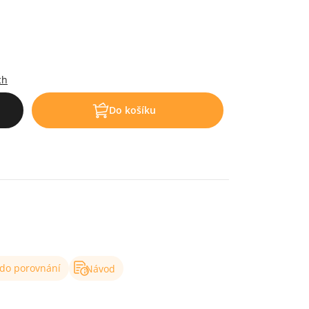
.
ch
Do košíku
 do porovnání
Návod