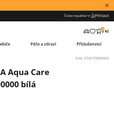
Přihlásit
Česká republika
0
0 Kč
ebiče
Péče a zdraví
Příslušenství
Kód: ETA570890000
TA Aqua Care
0000 bílá