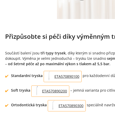
Přizpůsobte si péči díky výměnným 
Součástí balení jsou
tři typy trysek
, díky kterým si snadno přiz
dokoupit. Výměna je velmi jednoduchá – trysku lze snadno
sejm
–
od šetrné péče až po maximální výkon
s tlakem až 5,5 bar.
Standardní tryska
pro každodenní důk
ETA570890100
Soft tryska
– jemná varianta pro citl
ETA570890200
Ortodontická tryska
speciálně navrže
ETA570890300