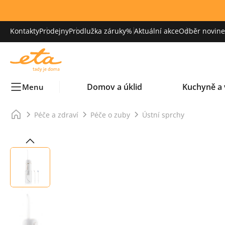
Kontakty
Prodejny
Prodlužka záruky
% Aktuální akce
Odběr novinek
Domov a úklid
Kuchyně a 
Menu
Péče a zdraví
Péče o zuby
Ústní sprchy