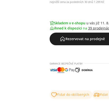
nejnižší cena za posledních 30 dnů 1 299 Kč
Skladem v e-shopu
u vás již 11. 8
ihned k dispozici
na
39 prodejná
Rezervovat na prodejně
GARANCE BEZPEČNÉ PLATBY
Přidat do oblíbených
Přidat