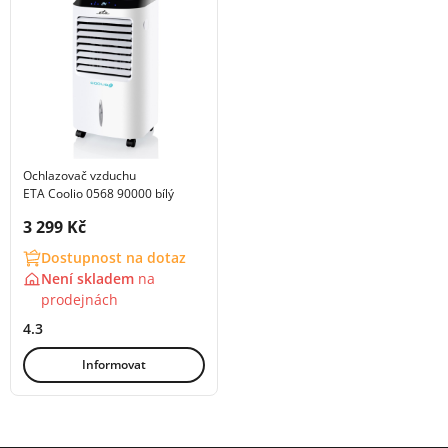
Ochlazovač vzduchu
ETA Coolio 0568 90000 bílý
Cena s DPH:
3 299 Kč
Dostupnost na dotaz
Není skladem
na
prodejnách
4.3
Informovat