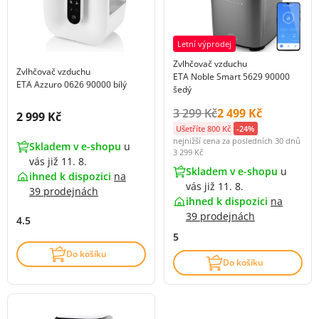
Letní výprodej
Zvlhčovač vzduchu
Zvlhčovač vzduchu
ETA Noble Smart 5629 90000
ETA Azzuro 0626 90000 bílý
šedý
Původní cena s DPH:
Cena s DPH:
3 299 Kč
2 499 Kč
Cena s DPH:
2 999 Kč
Ušetříte 800 Kč
-24%
nejnižší cena za posledních 30 dnů
Skladem v e-shopu
u
3 299 Kč
vás již 11. 8.
Skladem v e-shopu
u
ihned k dispozici
na
vás již 11. 8.
39 prodejnách
ihned k dispozici
na
39 prodejnách
4.5
5
Do košíku
Do košíku