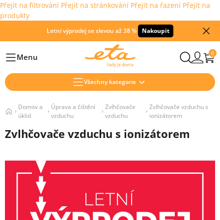
Přejít na filtrování
Přejít na stránkování
Přejít na řazení
Přejít na
produkty
Letní výprodej se slevou až 38 %
Nakoupit
0
Menu
Hlavní
Všechny kategorie
Domov a
Úprava a čištění
Zvlhčovače
Zvlhčovače vzduchu s
úklid
vzduchu
vzduchu
ionizátorem
Zvlhčovače vzduchu s ionizátorem