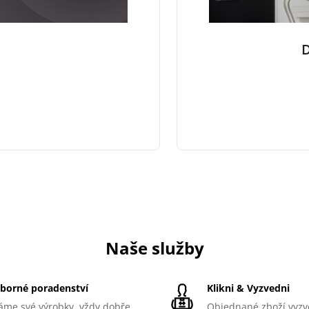
e
D
Naše služby
borné poradenství
Klikni & Vyzvedni
́me své výrobky, vždy dobře
Objednané zboží vyzv