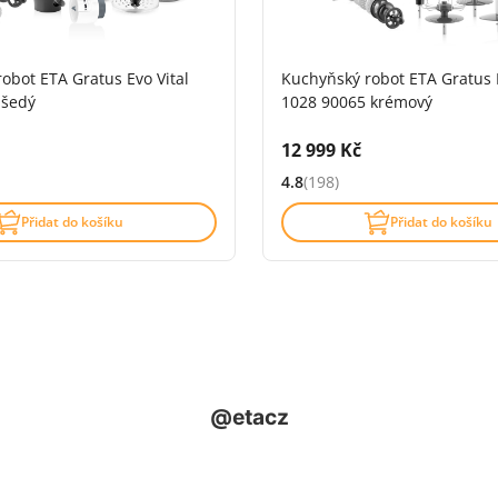
obot ETA Gratus Evo Vital
Kuchyňský robot ETA Gratus 
 šedý
1028 90065 krémový
H:
Cena s DPH:
12 999 Kč
4.8
(198)
.8 z 5 (121 recenzí)
Hodnocení: 4.8 z 5 (198 recen
Přidat do košíku
Přidat do košíku