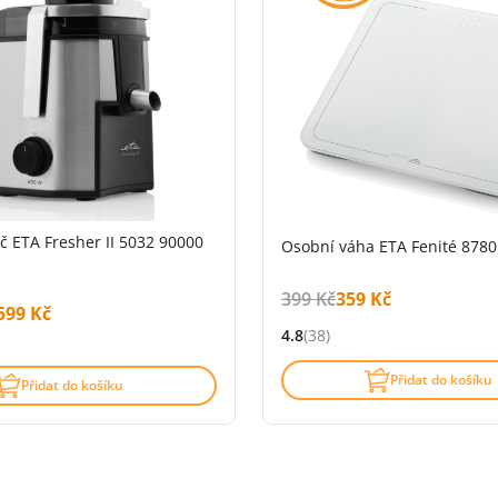
 ETA Fresher II 5032 90000
Osobní váha ETA Fenité 8780
z
Původní cena s DPH:
Cena s DPH:
399 Kč
359 Kč
ena s DPH:
na s DPH:
599 Kč
4.8
(38)
Hodnocení: 4.8 z 5 (38 recenz
.7 z 5 (118 recenzí)
Přidat do košíku
Přidat do košíku