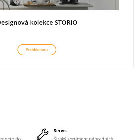
esignová kolekce STORIO
Prohlédnout
Servis
ednete do
Široký sortiment náhradních