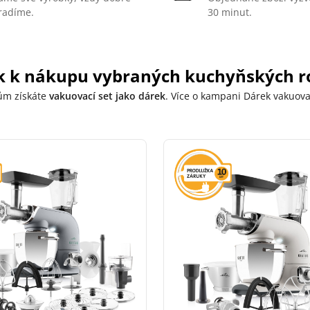
radíme.
30 minut.
k k nákupu vybraných kuchyňských r
ům získáte
vakuovací set jako dárek
. Více o kampani Dárek vakuova