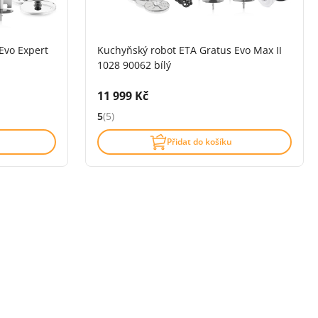
Evo Expert
Kuchyňský robot ETA Gratus Evo Max II
1028 90062 bílý
Cena s DPH:
11 999 Kč
5
(5)
zí)
Hodnocení: 5 z 5 (5 recenzí)
Přidat do košíku