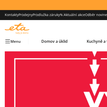
Kontakty
Prodejny
Prodlužka záruky
% Aktuální akce
Odběr novinek
Domov a úklid
Kuchyně a 
Menu