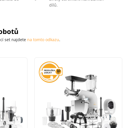
dílů.
obotů
cí set najdete
na tomto odkazu
.