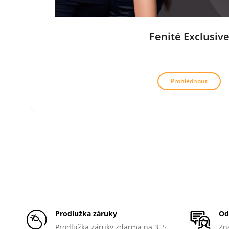
Fenité Exclusiv
Prohlédnout
Prodlužka záruky
Od
Prodlužka záruky zdarma na 3, 5
Zna