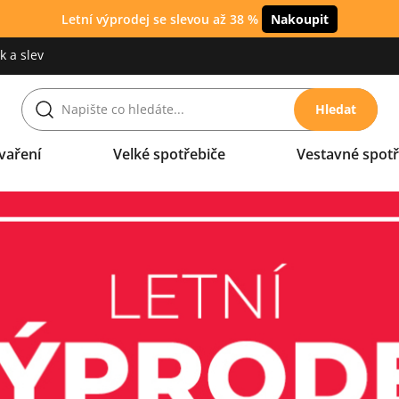
Letní výprodej se slevou až 38 %
Nakoupit
 a slev
Hledat
vaření
Velké spotřebiče
Vestavné spotř