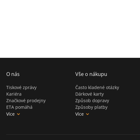
O nás
Vše o nákupu
Tiskové zprávy
Často kladené otázky
Kariéra
Dárkové karty
Značkové prodejny
Způsob dopravy
ETA pomáhá
Způsoby platby
Více
Více