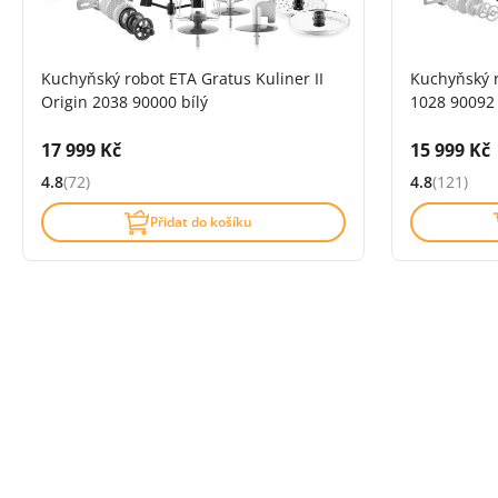
Kuchyňský robot ETA Gratus Kuliner II
Kuchyňský r
Origin 2038 90000 bílý
1028 90092
Cena s DPH:
Cena s DP
17 999 Kč
15 999 Kč
4.8
(72)
4.8
(121)
Hodnocení: 4.8 z 5 (72 recenzí)
Hodnocení: 4
Přidat do košíku