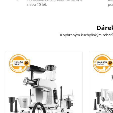
nebo 10 let.
po
Dáre
K vybraným kuchyňským robot