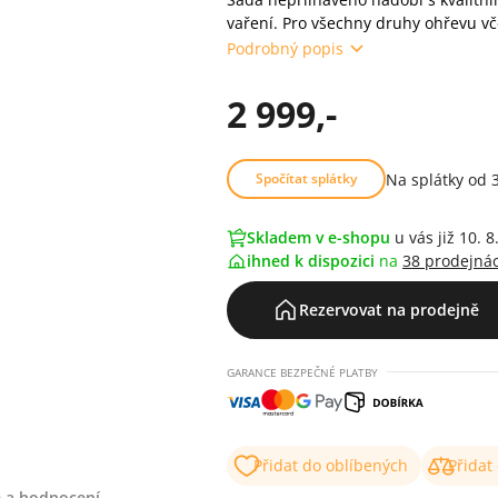
vaření. Pro všechny druhy ohřevu v
Podrobný popis
2 999,-
Na splátky od 
Spočítat splátky
Skladem v e-shopu
u vás již 10. 8
ihned k dispozici
na
38 prodejná
Rezervovat na prodejně
GARANCE BEZPEČNÉ PLATBY
Přidat do oblíbených
Přidat
 a hodnocení