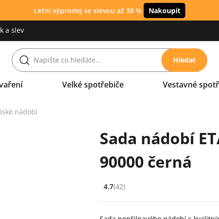
Letní výprodej se slevou až 38 %
Nakoupit
 a slev
Hledat
vaření
Velké spotřebiče
Vestavné spotř
ňské nádobí
Sada nádobí ET
90000 černá
4.7
(42)
Hodnocení: 4.7 z 5 (42 recenzí)
Sada nepřilnavého nádobí s kvalitn