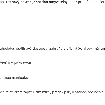
dná.
Titanový povrch je snadno omyvatelný
a bez problému můžete
louhodobé nepřilnavé vlastnosti, zabraňuje přichytávání pokrmů, um
okrmů v teplém stavu
zpečnou manipulaci
čním otvorem zajišťujícím mírný přetlak páry v nádobě pro rychlé 