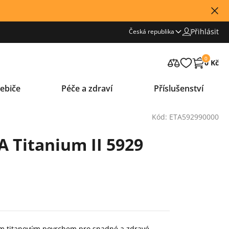
Přihlásit
Česká republika
0
0 Kč
ebiče
Péče a zdraví
Příslušenství
Kód: ETA592990000
A Titanium II 5929
ím titanovým povrchem pro snadné a zdravé