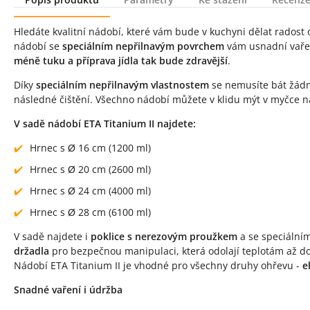
Popis produktu
Hledáte kvalitní nádobí, které vám bude v kuchyni dělat rados
nádobí se
speciálním nepřilnavým povrchem
vám usnadní vařen
méně tuku a příprava jídla tak bude zdravější
.
Díky
speciálním nepřilnavým vlastnostem
se nemusíte bát žádný
následné čištění. Všechno nádobí můžete v klidu mýt v myčce n
V sadě nádobí ETA Titanium II najdete:
Hrnec s Ø 16 cm (1200 ml)
Hrnec s Ø 20 cm (2600 ml)
Hrnec s Ø 24 cm (4000 ml)
Hrnec s Ø 28 cm (6100 ml)
V sadě najdete i
poklice s nerezovým proužkem
a se speciálním
držadla
pro bezpečnou manipulaci, která odolají teplotám až do
Nádobí ETA Titanium II je vhodné pro všechny druhy ohřevu -
e
Snadné vaření i údržba