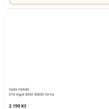
Sada nádobí
ETA Ingot 8930 90000 černá
Cena s DPH:
2 199 Kč