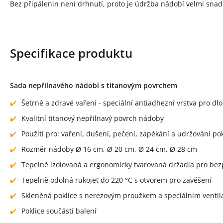
Bez připálenin není drhnutí, proto je údržba nádobí velmi sna
Specifikace produktu
Sada nepřilnavého nádobí s titanovým povrchem
Šetrné a zdravé vaření - speciální antiadhezní vrstva pro d
Kvalitní titanový nepřilnavý povrch nádoby
Použití pro: vaření, dušení, pečení, zapékání a udržování p
Rozměr nádoby Ø 16 cm, Ø 20 cm, Ø 24 cm, Ø 28 cm
Tepelně izolovaná a ergonomicky tvarovaná držadla pro be
Tepelně odolná rukojeť do 220 °C s otvorem pro zavěšení
Skleněná poklice s nerezovým proužkem a speciálním ventila
Poklice součástí balení