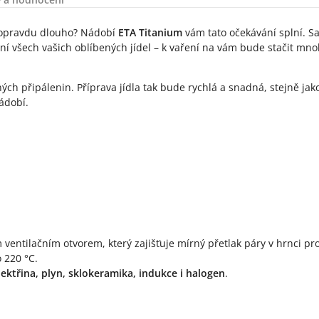
t opravdu dlouho? Nádobí
ETA Titanium
vám tato očekávání splní. S
í všech vašich oblíbených jídel – k vaření na vám bude stačit mn
ch připálenin. Příprava jídla tak bude rychlá a snadná, stejně jak
ádobí.
 ventilačním otvorem, který zajišťuje mírný přetlak páry v hrnci p
 220 °C.
lektřina, plyn, sklokeramika, indukce i halogen
.