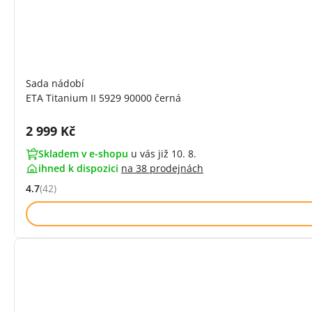
Sada nádobí
ETA Titanium II 5929 90000 černá
Cena s DPH:
2 999 Kč
Skladem v e-shopu
u vás již 10. 8.
ihned k dispozici
na
38 prodejnách
4.7
(42)
Hodnocení: 4.7 z 5 (42 recenzí)