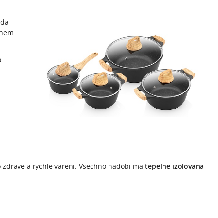
ada
ohem
o
ro zdravé a rychlé vaření. Všechno nádobí má
tepelně izolovaná