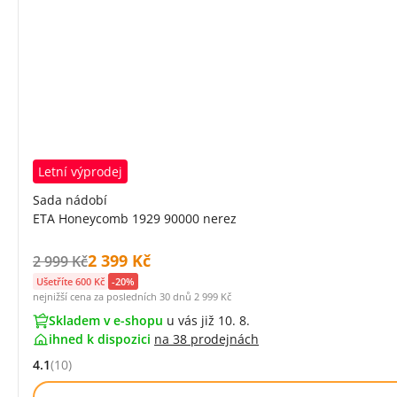
Letní výprodej
Sada nádobí
ETA Honeycomb 1929 90000 nerez
Cena s DPH:
2 399 Kč
Původní cena s DPH:
2 999 Kč
Ušetříte 600 Kč
-20%
nejnižší cena za posledních 30 dnů
2 999 Kč
Skladem v e-shopu
u vás již 10. 8.
ihned k dispozici
na
38 prodejnách
4.1
(10)
Hodnocení: 4.1 z 5 (10 recenzí)