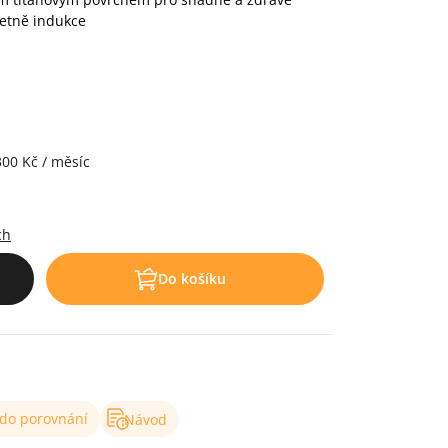
četně indukce
300 Kč / měsíc
.
ch
Do košíku
 do porovnání
Návod