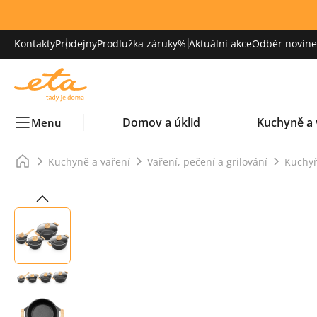
Kontakty
Prodejny
Prodlužka záruky
% Aktuální akce
Odběr novinek
Domov a úklid
Kuchyně a 
Menu
Kuchyně a vaření
Vaření, pečení a grilování
Kuchy