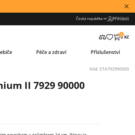
Přihlásit
Česká republika
0
0 Kč
ebiče
Péče a zdraví
Příslušenství
Kód: ETA792990000
nium II 7929 90000
avým povrchem a průměrem 24 cm. Pánev je