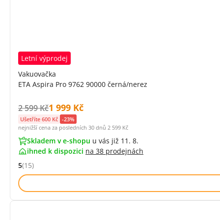
Letní výprodej
Vakuovačka
ETA Aspira Pro 9762 90000 černá/nerez
Cena s DPH:
1 999 Kč
Původní cena s DPH:
2 599 Kč
Ušetříte 600 Kč
-23%
nejnižší cena za posledních 30 dnů
2 599 Kč
Skladem v e-shopu
u vás již 11. 8.
ihned k dispozici
na
38 prodejnách
5
(15)
Hodnocení: 5 z 5 (15 recenzí)