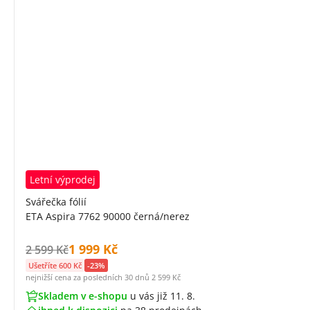
Letní výprodej
Svářečka fólií
ETA Aspira 7762 90000 černá/nerez
Cena s DPH:
1 999 Kč
Původní cena s DPH:
2 599 Kč
Ušetříte 600 Kč
-23%
nejnižší cena za posledních 30 dnů
2 599 Kč
Skladem v e-shopu
u vás již 11. 8.