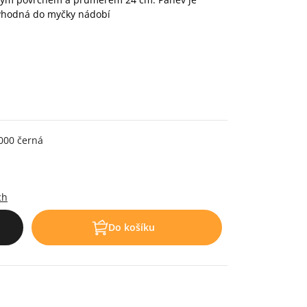
vhodná do myčky nádobí
000 černá
.
ch
Do košíku