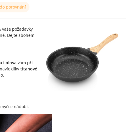
 do porovnání
A vaše požadavky
lné. Dejte sbohem
 i olova
vám při
 navíc díky
titanové
ho.
v myčce nádobí.