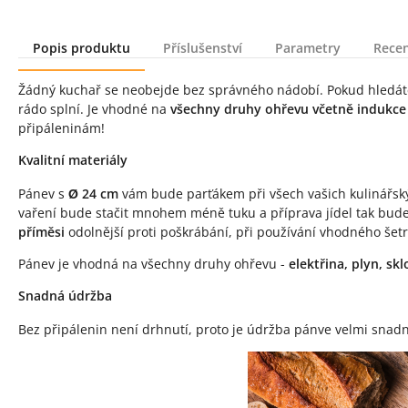
Popis produktu
Příslušenství
Parametry
Rece
Popis produktu
Žádný kuchař se neobejde bez správného nádobí. Pokud hledát
rádo splní. Je vhodné na
všechny druhy ohřevu včetně indukce
připáleninám!
Kvalitní materiály
Pánev s
Ø 24 cm
vám bude parťákem při všech vašich kulinářský
vaření bude stačit mnohem méně tuku a příprava jídel tak bude 
příměsi
odolnější proti poškrábání, při používání vhodného šetr
Pánev je vhodná na všechny druhy ohřevu -
elektřina, plyn, sk
Snadná údržba
Bez připálenin není drhnutí, proto je údržba pánve velmi snadn