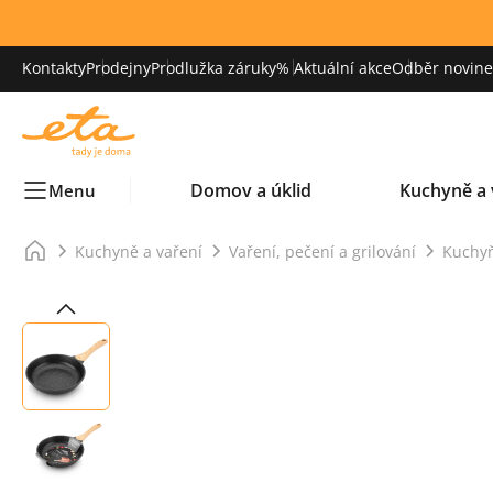
Kontakty
Prodejny
Prodlužka záruky
% Aktuální akce
Odběr novinek
Domov a úklid
Kuchyně a 
Menu
Kuchyně a vaření
Vaření, pečení a grilování
Kuchy