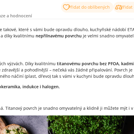
Přidat do oblíbených
Přidat
nze a hodnocení
e takové, které s vámi bude opravdu dlouho, kuchyňské nádobí ET
a díky kvalitnímu
nepřilnavému povrchu
je velmi snadno omyvate
ch výzvách. Díky kvalitnímu
titanovému povrchu bez PFOA, kadmia
zdravější a pohodlnější – nečeká vás žádné připalování. Povrch je
ného náčiní (plast, dřevo) tak s vámi v kuchyni bude opravdu dlou
lokeramika, indukce i halogen.
á. Titanový povrch je snadno omyvatelný a klidně ji můžete mýt i 