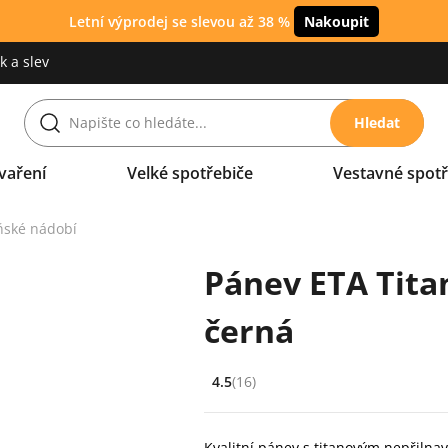
Letní výprodej se slevou až 38 %
Nakoupit
 a slev
Hledat
vaření
Velké spotřebiče
Vestavné spotř
ňské nádobí
Pánev ETA Tita
černá
4.5
(16)
Hodnocení: 4.5 z 5 (16 recenzí)
Kvalitní pánev s titanovým nepřiln