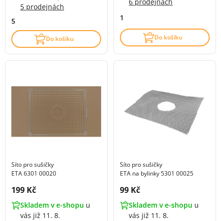
6 prodejnách
5 prodejnách
1
5
Do košíku
Do košíku
Síto pro sušičky
Síto pro sušičky
ETA 6301 00020
ETA na bylinky 5301 00025
Cena s DPH:
Cena s DPH:
199 Kč
99 Kč
Skladem v e-shopu
u
Skladem v e-shopu
u
vás již 11. 8.
vás již 11. 8.