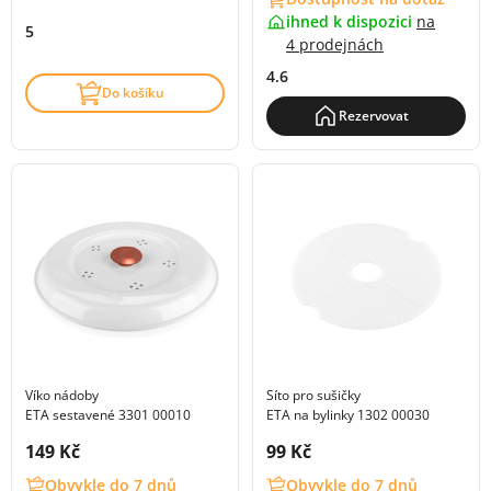
ihned k dispozici
na
5
4 prodejnách
4.6
Do košíku
Rezervovat
Víko nádoby
Síto pro sušičky
ETA sestavené 3301 00010
ETA na bylinky 1302 00030
Cena s DPH:
Cena s DPH:
149 Kč
99 Kč
Obvykle do 7 dnů
Obvykle do 7 dnů