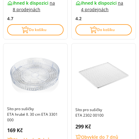
ihned k dispozici
na
ihned k dispozici
na
8 prodejnách
4 prodejnách
4.7
4.2
Do košíku
Do košíku
Síto pro sušičky
Síto pro sušičky
ETA hrubé II. 30 cm ETA 3301
ETA 2302 00100
000
Cena s DPH:
299 Kč
Cena s DPH:
169 Kč
Obvykle do 7 dnů