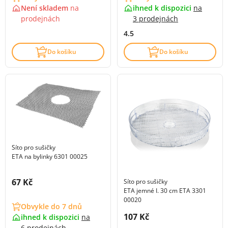
Není skladem
na
ihned k dispozici
na
prodejnách
3 prodejnách
4.5
Do košíku
Do košíku
Síto pro sušičky
ETA na bylinky 6301 00025
Cena s DPH:
67 Kč
Síto pro sušičky
ETA jemné I. 30 cm ETA 3301
00020
Obvykle do 7 dnů
Cena s DPH:
107 Kč
ihned k dispozici
na
6 prodejnách