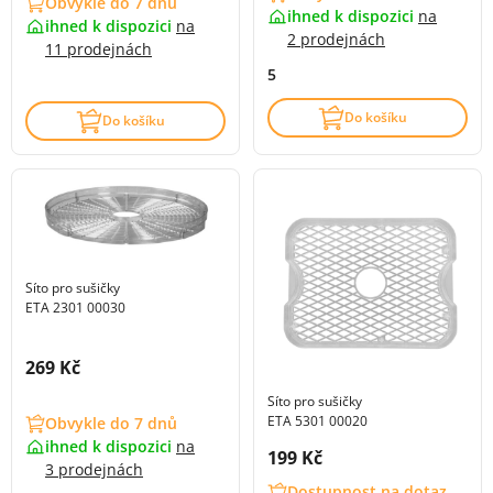
Obvykle do 7 dnů
ihned k dispozici
na
ihned k dispozici
na
2 prodejnách
11 prodejnách
5
Do košíku
Do košíku
Síto pro sušičky
ETA 2301 00030
Cena s DPH:
269 Kč
Síto pro sušičky
ETA 5301 00020
Obvykle do 7 dnů
ihned k dispozici
na
Cena s DPH:
199 Kč
3 prodejnách
Dostupnost na dotaz