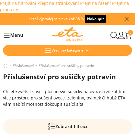
Přejít na filtrování
Přejít na stránkování
Přejít na řazení
Přejít na
produkty
Letní výprodej se slevou až 38 %
Nakoupit
0
Menu
Hlavní
Všechny kategorie
Příslušenství
Příslušenství pro sušičky potravin
Příslušenství pro sušičky potravin
Chcete zvětšit sušící plochu své sušičky na ovoce a získat tím
více prostoru pro sušení ovoce, zeleniny, bylinek či hub? ETA
vám nabízí možnost dokoupit sušící síta.
Zobrazit filtraci