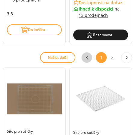
Dostupnost na dotaz
ihned k dispozici
na
3.3
13 prodejnách
Do košíku
Rezervovat
1
2
Načíst další
Síto pro sušičky
Síto pro sušičky