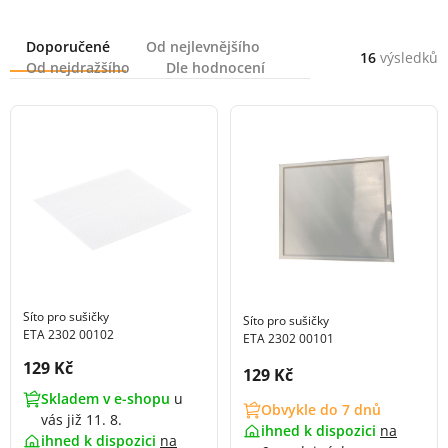
Řazení
Doporučené
Od nejlevnějšího
16
výsledků
Od nejdražšího
Dle hodnocení
Síto pro sušičky
Síto pro sušičky
ETA 2302 00102
ETA 2302 00101
Cena s DPH:
129 Kč
Cena s DPH:
129 Kč
Skladem v e-shopu
u
Obvykle do 7 dnů
vás již 11. 8.
ihned k dispozici
na
ihned k dispozici
na