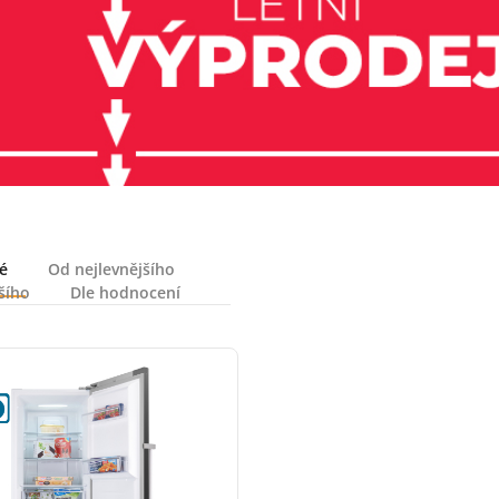
é
Od nejlevnějšího
šího
Dle hodnocení