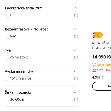
Energetická třída 2021
E
(1)
Beznámrazová = No Frost
ano
(1)
Mraznička
ETA 2545 9
Typ
Cena s 
14 990 K
volně stojící
(1)
Dostupn
Není sk
Výška mrazničky
4.9
(47)
151cm a více
(1)
Hodnocení: 
In
Šířka mrazničky
do 60cm
(1)