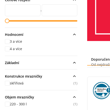
Cena od
Cena do
-
Hodnocení
3 a více
hodnocení
4 a více
hodnocení
Řazení
Doporučen
Základní
Od nejdraž
Konstrukce mrazničky
skříňová
(1)
Objem mrazničky
220 - 300 l
(1)