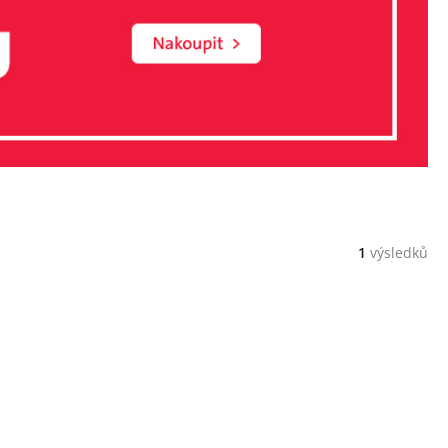
1
výsledků