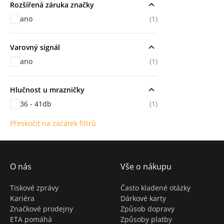
Rozšířená záruka značky
ano
(1)
Varovný signál
ano
(1)
Hlučnost u mrazničky
36 - 41db
(1)
Přeskočit na začátek filtrů
O nás
Vše o nákupu
Tiskové zprávy
Často kladené otázky
Kariéra
Dárkové karty
Značkové prodejny
Způsob dopravy
ETA pomáhá
Způsoby platby