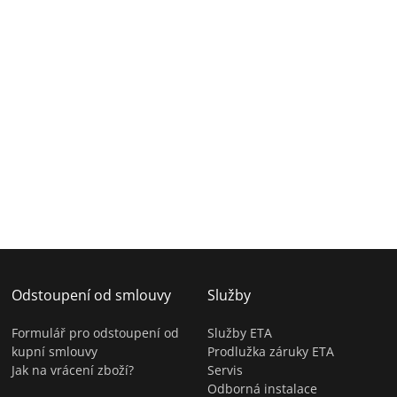
Odstoupení od smlouvy
Služby
Formulář pro odstoupení od
Služby ETA
kupní smlouvy
Prodlužka záruky ETA
Jak na vrácení zboží?
Servis
Odborná instalace