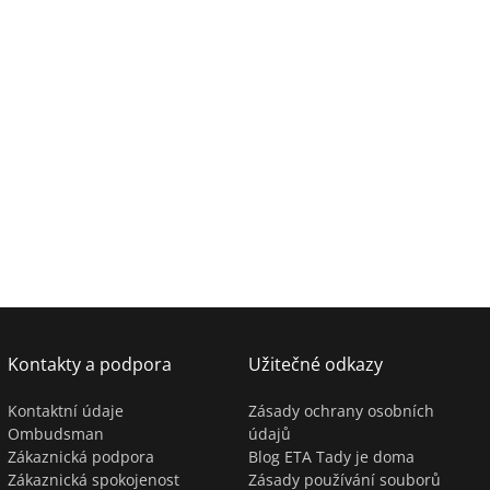
Kontakty a podpora
Užitečné odkazy
Kontaktní údaje
Zásady ochrany osobních
Ombudsman
údajů
Zákaznická podpora
Blog ETA Tady je doma
Zákaznická spokojenost
Zásady používání souborů