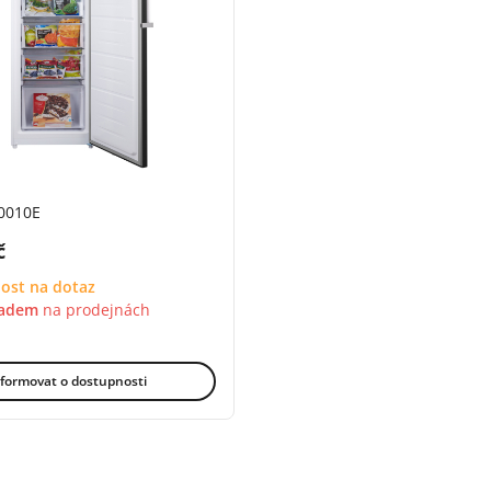
0010E
DPH:
č
ost na dotaz
ladem
na
prodejnách
4.9 z 5 (47 recenzí)
formovat o dostupnosti