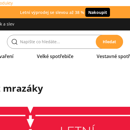
rodukty
Letní výprodej se slevou až 38 %
Nakoupit
 a slev
Hledat
vaření
Velké spotřebiče
Vestavné spotř
 mrazáky