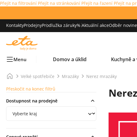
Přejít na filtrování
Přejít na stránkování
Přejít na řazení
Přejít na p
Kontakty
Prodejny
Prodlužka záruky
% Aktuální akce
Odběr novinek
Domov a úklid
Kuchyně a 
Menu
Velké spotřebiče
Mrazáky
Nerez mrazáky
Přeskočit na konec filtrů
Nerez
Dostupnost na prodejně
Filtrování podle regionu
Cenové rozpětí