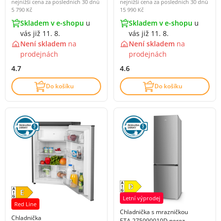
nejnižší cena za posledních 30 dnů
nejnižší cena za posledních 30 dnů
5 790 Kč
15 990 Kč
Skladem v e-shopu
u
Skladem v e-shopu
u
vás již 11. 8.
vás již 11. 8.
Není skladem
na
Není skladem
na
prodejnách
prodejnách
4.7
4.6
Do košíku
Do košíku
Letní výprodej
Red Line
Chladnička s mrazničkou
Chladnička
ETA 275090010D nerez