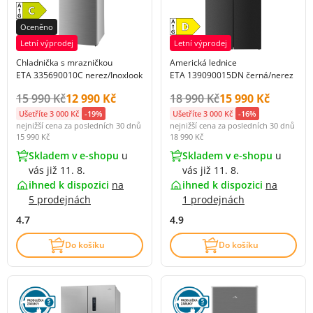
Oceněno
Letní výprodej
Letní výprodej
Chladnička s mrazničkou
Americká lednice
ETA 335690010C nerez/Inoxlook
ETA 139090015DN černá/nerez
Původní cena s DPH:
Cena s DPH:
Původní cena s DPH:
Cena s DPH:
15 990 Kč
12 990 Kč
18 990 Kč
15 990 Kč
Ušetříte 3 000 Kč
-19%
Ušetříte 3 000 Kč
-16%
nejnižší cena za posledních 30 dnů
nejnižší cena za posledních 30 dnů
15 990 Kč
18 990 Kč
Skladem v e-shopu
u
Skladem v e-shopu
u
vás již 11. 8.
vás již 11. 8.
ihned k dispozici
na
ihned k dispozici
na
5 prodejnách
1 prodejnách
4.7
4.9
Do košíku
Do košíku