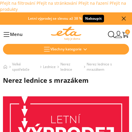
Přejít na filtrování
Přejít na stránkování
Přejít na řazení
Přejít na
produkty
Letní výprodej se slevou až 38 %
Nakoupit
0
Menu
Hlavní
Všechny kategorie
Velké
Nerez
Nerez lednice s
Lednice
spotřebiče
lednice
mrazákem
Nerez lednice s mrazákem