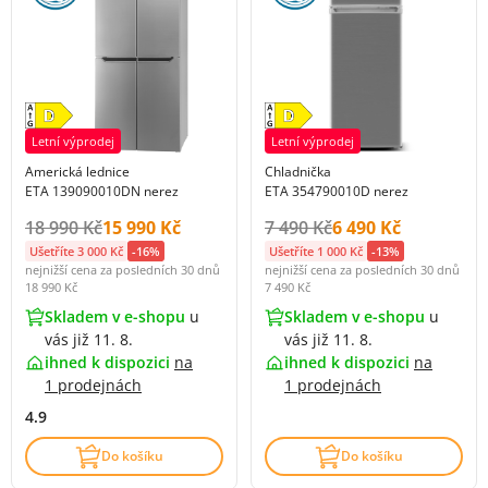
Letní výprodej
Letní výprodej
Americká lednice
Chladnička
ETA 139090010DN nerez
ETA 354790010D nerez
Původní cena s DPH:
Cena s DPH:
Původní cena s DPH:
Cena s DPH:
18 990 Kč
15 990 Kč
7 490 Kč
6 490 Kč
Ušetříte 3 000 Kč
-16%
Ušetříte 1 000 Kč
-13%
nejnižší cena za posledních 30 dnů
nejnižší cena za posledních 30 dnů
18 990 Kč
7 490 Kč
Skladem v e-shopu
u
Skladem v e-shopu
u
vás již 11. 8.
vás již 11. 8.
ihned k dispozici
na
ihned k dispozici
na
1 prodejnách
1 prodejnách
4.9
Do košíku
Do košíku