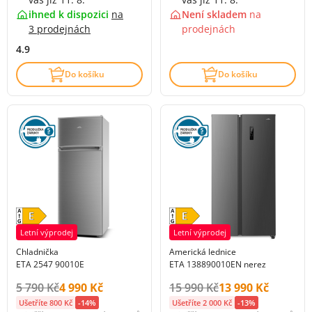
ihned k dispozici
na
Není skladem
na
3 prodejnách
prodejnách
4.9
Do košíku
Do košíku
Letní výprodej
Letní výprodej
Chladnička
Americká lednice
ETA 2547 90010E
ETA 138890010EN nerez
Původní cena s DPH:
Cena s DPH:
Původní cena s DPH:
Cena s DPH:
5 790 Kč
4 990 Kč
15 990 Kč
13 990 Kč
Ušetříte 800 Kč
-14%
Ušetříte 2 000 Kč
-13%