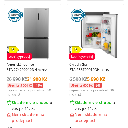
Letní výprodej
Letní výprodej
Americká lednice
Chladnička
ETA 274290010DN nerez
ETA 238790010DN nerez
Původní cena s DPH:
Cena s DPH:
Původní cena s DPH:
Cena s DPH:
26 990 Kč
21 990 Kč
6 590 Kč
5 990 Kč
Ušetříte 5 000 Kč
-19%
Ušetříte 600 Kč
-9%
nejnižší cena za posledních 30 dnů
nejnižší cena za posledních 30 dnů
26 990 Kč
6 590 Kč
Skladem v e-shopu
u
Skladem v e-shopu
u
vás již 11. 8.
vás již 11. 8.
Není skladem
na
Není skladem
na
prodejnách
prodejnách