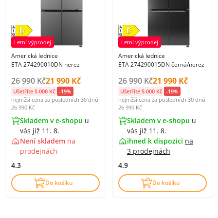
Letní výprodej
Letní výprodej
Americká lednice
Americká lednice
ETA 274290010DN nerez
ETA 274290015DN černá/nerez
Původní cena s DPH:
Cena s DPH:
Původní cena s DPH:
Cena s DPH:
26 990 Kč
21 990 Kč
26 990 Kč
21 990 Kč
Ušetříte 5 000 Kč
-19%
Ušetříte 5 000 Kč
-19%
nejnižší cena za posledních 30 dnů
nejnižší cena za posledních 30 dnů
26 990 Kč
26 990 Kč
Skladem v e-shopu
u
Skladem v e-shopu
u
vás již 11. 8.
vás již 11. 8.
Není skladem
na
ihned k dispozici
na
prodejnách
3 prodejnách
4.3
4.9
Do košíku
Do košíku