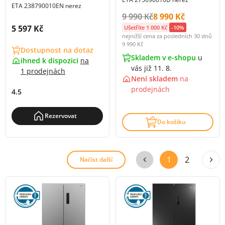
ETA 238790010EN nerez
Původní cena s DPH:
Cena s DPH:
9 990 Kč
8 990 Kč
Cena s DPH:
5 597 Kč
Ušetříte 1 000 Kč
-10%
nejnižší cena za posledních 30 dnů
9 990 Kč
Dostupnost na dotaz
Skladem v e-shopu
u
ihned k dispozici
na
vás již 11. 8.
1 prodejnách
Není skladem
na
prodejnách
4.5
Rezervovat
Do košíku
1
2
Načíst další