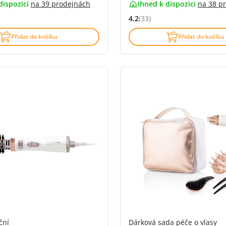
dispozici
na
39 prodejnách
ihned k dispozici
na
38 p
4.2
(33)
4.6 z 5 (284 recenzí)
Hodnocení: 4.2 z 5 (33 recenz
Přidat do košíku
Přidat do košíku
ční
Dárková sada péče o vlasy