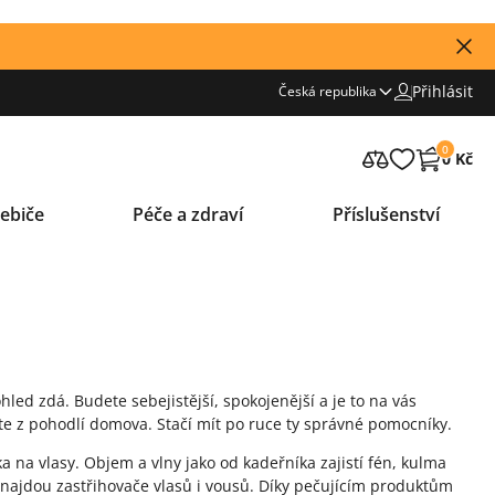
Přihlásit
Česká republika
0
0 Kč
ebiče
Péče a zdraví
Příslušenství
led zdá. Budete sebejistější, spokojenější a je to na vás
te z pohodlí domova. Stačí mít po ruce ty správné pomocníky.
na vlasy. Objem a vlny jako od kadeřníka zajistí fén, kulma
najdou zastřihovače vlasů i vousů. Díky pečujícím produktům