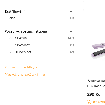
Zastřihování
ano
(4)
Počet rychlostních stupňů
do 3 rychlostí
(47)
3 - 7 rychlostí
(1)
7 - 10 rychlostí
(2)
Zobrazit další filtry
Přeskočit na začátek filtrů
Žehlička na
ETA Rosalia
Cena s 
299 Kč
Očekává