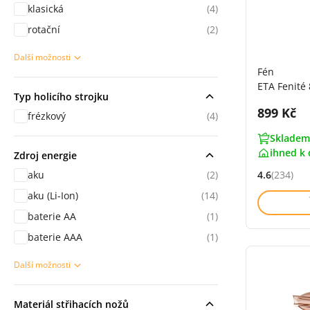
klasická
(4)
rotační
(2)
Další možnosti
sekce Použití
Fén
ETA Fenité 
Typ holicího strojku
Cena s 
899 Kč
frézkový
(4)
Skladem
ihned k 
Zdroj energie
aku
(2)
4.6
(234)
Hodnocení: 
aku (Li-Ion)
(14)
baterie AA
(1)
baterie AAA
(1)
Další možnosti
sekce Použití
Materiál střihacích nožů