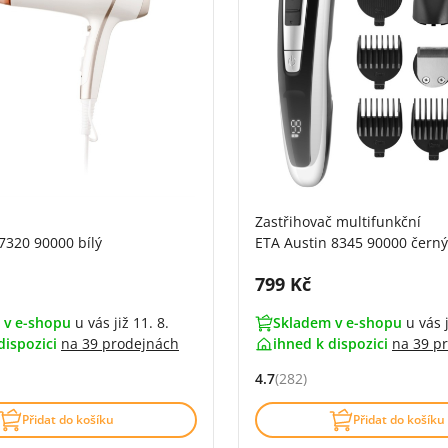
Zastřihovač multifunkční
7320 90000 bílý
ETA Austin 8345 90000 černý
DPH:
Cena s DPH:
799 Kč
 v e-shopu
u vás již 11. 8.
Skladem v e-shopu
u vás j
dispozici
na
39 prodejnách
ihned k dispozici
na
39 p
4.7
(282)
4.7 z 5 (544 recenzí)
Hodnocení: 4.7 z 5 (282 recen
Přidat do košíku
Přidat do košíku