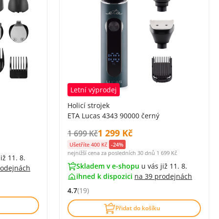
Letní výprodej
Holicí strojek
ETA Lucas 4343 90000 černý
Cena s DPH:
1 299 Kč
Původní cena s DPH:
1 699 Kč
Ušetříte 400 Kč
-24%
nejnižší cena za posledních 30 dnů
1 699 Kč
iž 11. 8.
Skladem v e-shopu
u vás již 11. 8.
rodejnách
ihned k dispozici
na
39 prodejnách
zí)
4.7
(19)
Hodnocení: 4.7 z 5 (19 recenzí)
Přidat do košíku