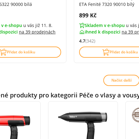
6322 90000 bílá
ETA Fenité 7320 90010 bílý
DPH:
Cena s DPH:
899 Kč
 v e-shopu
u vás již 11. 8.
Skladem v e-shopu
u vás j
dispozici
na
39 prodejnách
ihned k dispozici
na
39 p
4.7
(342)
4.5 z 5 (349 recenzí)
Hodnocení: 4.7 z 5 (342 recen
Přidat do košíku
Přidat do košíku
Načíst další
é produkty pro kategorii Péče o vlasy a vous