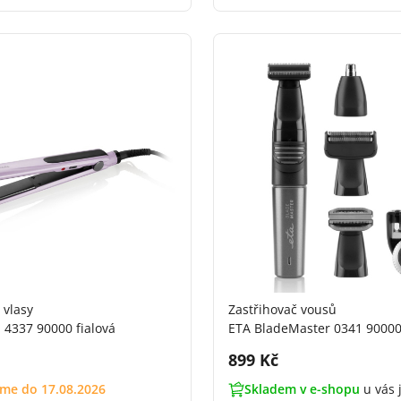
 vlasy
Zastřihovač vousů
 4337 90000 fialová
ETA BladeMaster 0341 90000
DPH:
Cena s DPH:
899 Kč
me do 17.08.2026
Skladem v e-shopu
u vás j