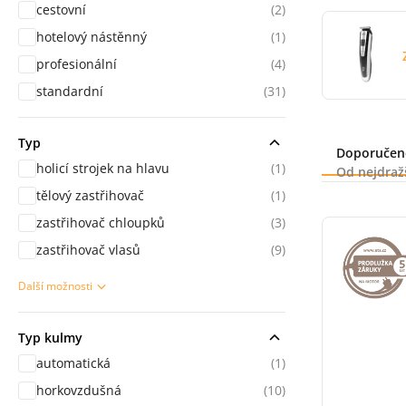
cestovní
(2)
hotelový nástěnný
(1)
profesionální
(4)
standardní
(31)
Typ
Řazení
Doporučen
holicí strojek na hlavu
(1)
Od nejdraž
tělový zastřihovač
(1)
zastřihovač chloupků
(3)
zastřihovač vlasů
(9)
Další možnosti
sekce Použití
Typ kulmy
automatická
(1)
horkovzdušná
(10)