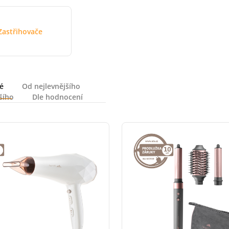
Zastřihovače
é
Od nejlevnějšího
šího
Dle hodnocení