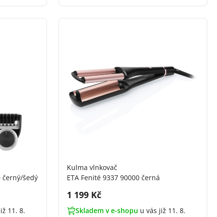
Kulma vlnkovač
 černý/šedý
ETA Fenité 9337 90000 černá
Cena s DPH:
1 199 Kč
iž 11. 8.
Skladem v e-shopu
u vás již 11. 8.