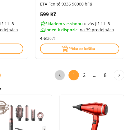
ETA Fenité 9336 90000 bílá
Cena s DPH:
599 Kč
iž 11. 8.
Skladem v e-shopu
u vás již 11. 8.
rodejnách
ihned k dispozici
na
39 prodejnách
4.6
(267)
zí)
Hodnocení: 4.6 z 5 (267 recenzí)
Přidat do košíku
1
2
...
8
y