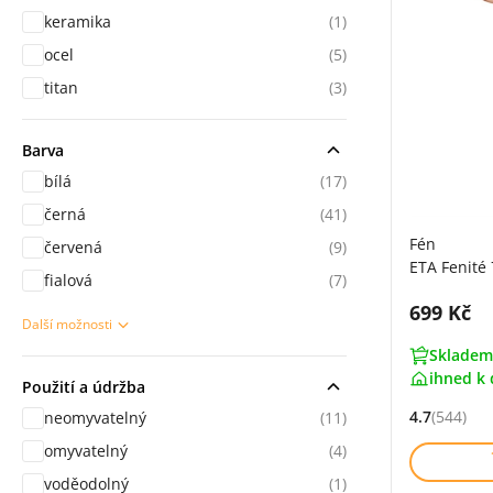
keramika
(1)
ocel
(5)
titan
(3)
Barva
bílá
(17)
černá
(41)
Fén
červená
(9)
ETA Fenité 
fialová
(7)
Cena s 
699 Kč
Další možnosti
sekce Použití
Skladem
ihned k 
Použití a údržba
4.7
(544)
neomyvatelný
(11)
Hodnocení: 
omyvatelný
(4)
voděodolný
(1)