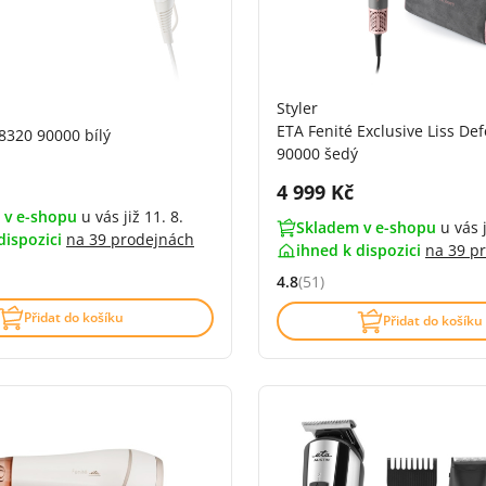
Styler
ETA Fenité Exclusive Liss De
8320 90000 bílý
90000 šedý
DPH:
Cena s DPH:
4 999 Kč
 v e-shopu
u vás již 11. 8.
Skladem v e-shopu
u vás j
dispozici
na
39 prodejnách
ihned k dispozici
na
39 p
4.8
(51)
4.6 z 5 (234 recenzí)
Hodnocení: 4.8 z 5 (51 recenz
Přidat do košíku
Přidat do košíku