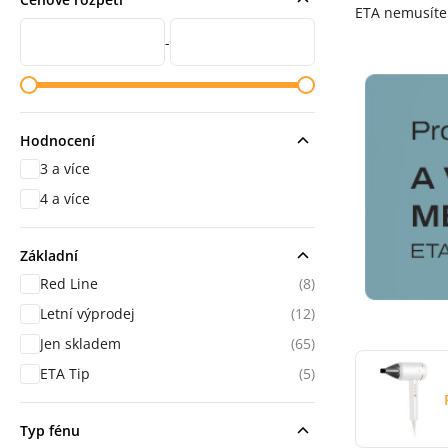
ETA nemusíte 
Cena od
Cena do
-
Hodnocení
3 a více
hodnocení
4 a více
hodnocení
Základní
Red Line
(8)
Letní výprodej
(12)
Jen skladem
(65)
ETA Tip
(5)
Typ fénu