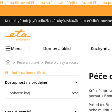
Přejít na filtrování
Přejít na stránkování
Přejít na řazení
Přejít na p
Kontakty
Prodejny
Prodlužka záruky
% Aktuální akce
Odběr novinek
Domov a úklid
Kuchyně a 
Menu
Péče a zdraví
Péče o vlasy a vousy
Přeskočit na konec filtrů
Péče 
Dostupnost na prodejně
Filtrování podle regionu
Krásně uprave
poznat. Přito
Pokud toužíte
nebo multifun
Cenové rozpětí