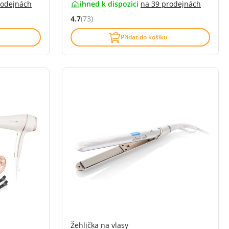
rodejnách
ihned k dispozici
na
39 prodejnách
4.7
(73)
í)
Hodnocení: 4.7 z 5 (73 recenzí)
Přidat do košíku
Žehlička na vlasy