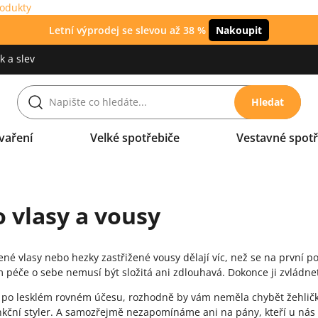
rodukty
Letní výprodej se slevou až 38 %
Nakoupit
 a slev
Hledat
vaření
Velké spotřebiče
Vestavné spotř
o vlasy a vousy
né vlasy nebo hezky zastřižené vousy dělají víc, než se na první poh
m péče o sebe nemusí být složitá ani zdlouhavá. Dokonce ji zvládne
 po lesklém rovném účesu, rozhodně by vám neměla chybět žehlička 
kční styler. A samozřejmě nezapomínáme ani na pány, kteří u nás 