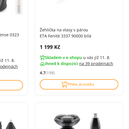
Žehlička na vlasy s párou
fense 0323
ETA Fenité 3337 90000 bílá
Cena s DPH:
1 199 Kč
Skladem v e-shopu
u vás již 11. 8.
iž 11. 8.
ihned k dispozici
na
39 prodejnách
rodejnách
4.7
(198)
Hodnocení: 4.7 z 5 (198 recenzí)
í)
Přidat do košíku