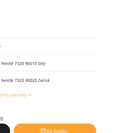
ý
 Fenité 7320 90010 bílý
 Fenité 7320 90020 černá
chny varianty
.
ch
Do košíku