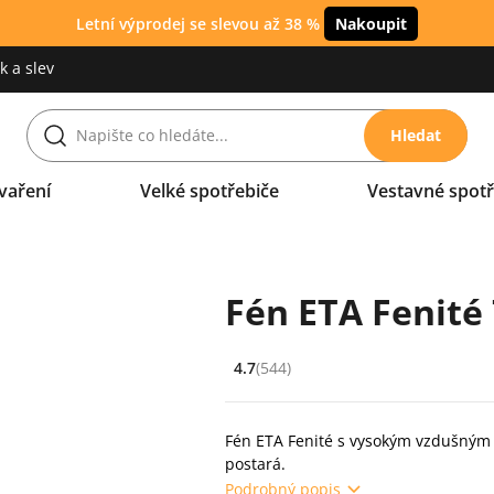
Letní výprodej se slevou až 38 %
Nakoupit
 a slev
Hledat
vaření
Velké spotřebiče
Vestavné spotř
Fén ETA Fenité 
4.7
(544)
Hodnocení: 4.7 z 5 (544 recenzí)
Fén ETA Fenité s vysokým vzdušným v
postará.
Podrobný popis