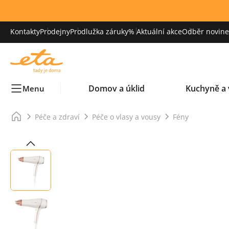
Kontakty
Prodejny
Prodlužka záruky
% Aktuální akce
Odběr novinek
Domov a úklid
Kuchyně a 
Menu
Péče a zdraví
Péče o vlasy a vousy
Fény