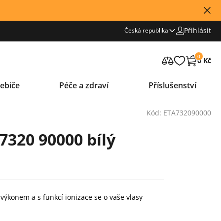
Přihlásit
Česká republika
0
0 Kč
ebiče
Péče a zdraví
Příslušenství
Kód: ETA732090000
7320 90000 bílý
ýkonem a s funkcí ionizace se o vaše vlasy