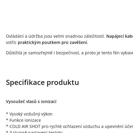
Ovládání a údržba jsou velmi snadnou záležitostí.
Napájecí kab
vstříc
praktickým poutkem pro zavěšení
.
Důležitá je samozřejmě i bezpečnost, a proto je tento fén vyba
Specifikace produktu
Vysoušeč vlasů s ionizací
* Vysoký vzdušný výkon
* Funkce ionizace
* COLD AIR SHOT pro rychlé ochlazení vzduchu a upevnění úče
* 3 stupně nastavení teploty