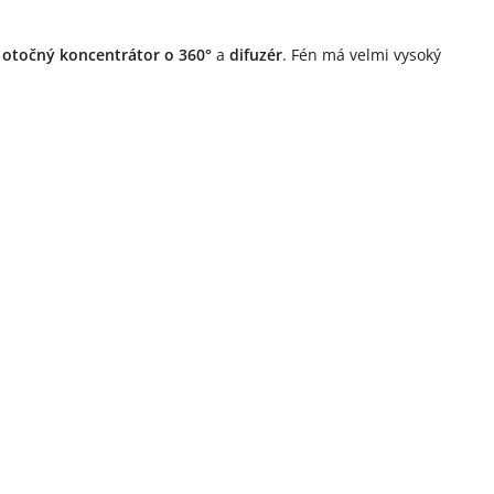
–
otočný koncentrátor o 360°
a
difuzér
. Fén má velmi vysoký